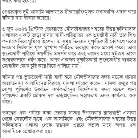
উদ্ধার করা হয়েছে।
গ্রেপ্তারকৃত দুই আসামি আদালতে স্বীকারোক্তিমূলক জবানবন্দি প্রদান করে
ঘটনার দায় স্বীকার করেছে।
৩ জুন ২০২৬ খ্রিস্টাব্দ ভোররাতে মৌলভীবাজার শহরের উত্তর কলিমাবাদ
এলাকার একটি ভাড়া বাসায় স্বামী-পরিত্যক্তা এক শ্রমজীবী নারী তার শিশু
কন্যাকে নিয়ে ঘুমিয়ে ছিলেন। এ সময় তিনজন দুষ্কৃতিকারী কৌশলে ঘরের
দরজার সিটকানি খুলে মুখোশ পরিহিত অবস্থায় কক্ষে প্রবেশ করে। তারা
ভুক্তভোগী নারীকে ভয়ভীতি প্রদর্শন করে এবং তাদের মধ্যে দুইজন তাকে
সংঘবদ্ধভাবে ধর্ষণ করে। অপর একজন দুষ্কৃতিকারী ভুক্তভোগীর ব্যবহৃত
মোবাইল ফোন চুরি করে নিয়ে পালিয়ে যায়।
ঘটনার পর ভুক্তভোগী নারী বাদী হয়ে মৌলভীবাজার সদর মডেল থানায়
অজ্ঞাতনামা আসামিদের বিরুদ্ধে মামলা দায়ের করেন। মামলা রুজুর পর
জেলা পুলিশের ঊর্ধ্বতন কর্মকর্তাদের নির্দেশনায় সদর মডেল থানা
পুলিশের একটি চৌকস দল তথ্যপ্রযুক্তির সহায়তায় তদন্ত কার্যক্রম শুরু
করে।
তদন্তের এক পর্যায়ে ঢাকা জেলার সাভার উপজেলার রাজাবাড়ী এলাকা
থেকে ফেরদৌস নামে এক আসামিকে এবং মৌলভীবাজার শহরের উত্তর
কলিমাবাদ এলাকা থেকে জয়নাল ওরফে কন্নাল নামে অপর এক
আসামিকে গ্রেপ্তার করা হয়।