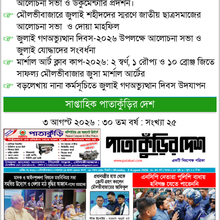
আলোচনা সভা ও ডকুমেন্টারি প্রদর্শন।
মৌলভীবাজারে জুলাই শহীদদের স্মরণে জাতীয় ছাত্রসমাজের
আলোচনা সভা ও দোয়া মাহফিল
জুলাই গণঅভ্যুত্থান দিবস-২০২৬ উপলক্ষে আলোচনা সভা ও
জুলাই যোদ্ধাদের সংবর্ধনা
মার্শাল আর্ট ক্লাব কাপ-২০২৬: ২ স্বর্ণ, ১ রৌপ্য ও ১০ ব্রোঞ্জ জিতে
সাফল্য মৌলভীবাজার জুসা মার্শাল আর্টের
বড়লেখায় নানা কর্মসূচিতে জুলাই গণঅভ্যুত্থান দিবস উদযাপন
সাপ্তাহিক পাতাকুঁড়ির দেশ
৩ আগস্ট ২০২৬ : ৩০ তম বর্ষ : সংখ্যা ২৫