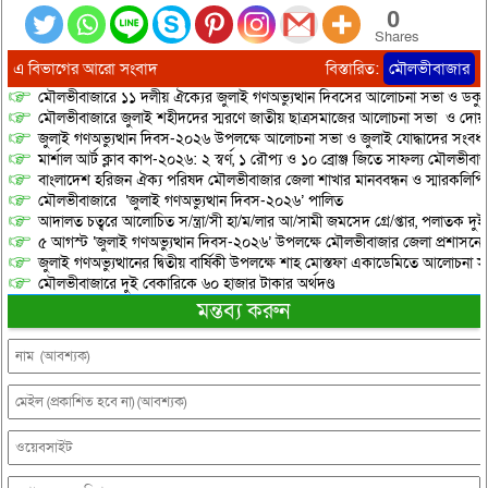
0
Shares
এ বিভাগের আরো সংবাদ
বিস্তারিত:
মৌলভীবাজার
মৌলভীবাজারে ১১ দলীয় ঐক্যের জুলাই গণঅভ্যুত্থান দিবসের আলোচনা সভা ও ডকুমেন্
মৌলভীবাজারে জুলাই শহীদদের স্মরণে জাতীয় ছাত্রসমাজের আলোচনা সভা ও দোয়
জুলাই গণঅভ্যুত্থান দিবস-২০২৬ উপলক্ষে আলোচনা সভা ও জুলাই যোদ্ধাদের সংবর্ধ
মার্শাল আর্ট ক্লাব কাপ-২০২৬: ২ স্বর্ণ, ১ রৌপ্য ও ১০ ব্রোঞ্জ জিতে সাফল্য মৌলভীবাজ
বাংলাদেশ হরিজন ঐক্য পরিষদ মৌলভীবাজার জেলা শাখার মানববন্ধন ও স্মারকলিপি প
মৌলভীবাজারে ‘জুলাই গণঅভ্যুত্থান দিবস-২০২৬’ পালিত
আদালত চত্বরে আলোচিত স/ন্ত্রা/সী হা/ম/লার আ/সামী জমসেদ গ্রে/প্তার, পলাতক দুই
৫ আগস্ট ‘জুলাই গণঅভ্যুত্থান দিবস-২০২৬’ উপলক্ষে মৌলভীবাজার জেলা প্রশাসনের 
জুলাই গণঅভ্যুত্থানের দ্বিতীয় বার্ষিকী উপলক্ষে শাহ মোস্তফা একাডেমিতে আলোচনা সভ
মৌলভীবাজারে দুই বেকারিকে ৬০ হাজার টাকার অর্থদণ্ড
মন্তব্য করুন