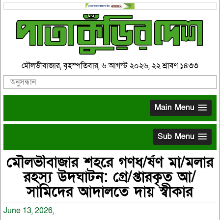
মৌলভীবাজার, বৃহস্পতিবার, ৬ আগস্ট ২০২৬, ২২ শ্রাবণ ১৪৩৩
Main Menu
Sub Menu
মৌলভীবাজার শহরে গণধ/র্ষণ মা/মলার
রহস্য উদঘাটন: গ্রে/প্তারকৃত আ/
সামিদের আদালতে দায় স্বীকার
June 13, 2026,