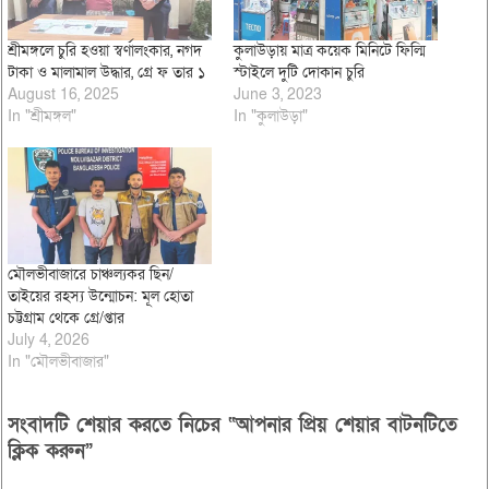
শ্রীমঙ্গলে চুরি হওয়া স্বর্ণালংকার, নগদ
কুলাউড়ায় মাত্র কয়েক মিনিটে ফিল্মি
টাকা ও মালামাল উদ্ধার, গ্রে ফ তার ১
স্টাইলে দুটি দোকান চুরি
August 16, 2025
June 3, 2023
In "শ্রীমঙ্গল"
In "কুলাউড়া"
মৌলভীবাজারে চাঞ্চল্যকর ছিন/
তাইয়ের রহস্য উন্মোচন: মূল হোতা
চট্টগ্রাম থেকে গ্রে/প্তার
July 4, 2026
In "মৌলভীবাজার"
সংবাদটি শেয়ার করতে নিচের “আপনার প্রিয় শেয়ার বাটনটিতে
ক্লিক করুন”