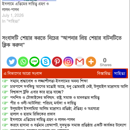
ইসলামে এতিমের দায়িত্ব গ্রহণ ও
লালন-পালন
July 1, 2026
In "সাহিত্য"
সংবাদটি শেয়ার করতে নিচের “আপনার প্রিয় শেয়ার বাটনটিতে
ক্লিক করুন”
0
Shares
এ বিভাগের আরো সংবাদ
বিস্তারিত:
সাহিত্য
সম্মান, শ্রদ্ধাবোধ ও লজ্জাশীলতা-ইসলামের অনন্য শিক্ষা
চারপাশে সবকিছু আগের মতোই আছে, শুধু তোমরাই নেই, উলুয়াইল মাদ্রাসায় আলিম পরী
বিশ্বকাপ ট্রফি এবার কার হতে যাচ্ছে?
পথশিশু ও টোকাইদের ভবিষ্যৎ: রাষ্ট্র, সমাজ ও মানবতার দায়িত্ব
পীর ও ওলী-আউলিয়া: পরিচয়, মর্যাদা ও দায়িত্ব
উলুয়াইল ইসলামিয়া আলিম মাদ্রাসাঃ প্রতিষ্ঠা, ঐতিহ্য ও অগ্রযাত্রা
হালাল ও হারাম রিজিকের প্রভাব
ইসলামে এতিমের দায়িত্ব গ্রহণ ও লালন-পালন
করযে হাসানা ও বর্তমান প্রেক্ষাপট, সুদমুক্ত সমাজ প্রতিষ্ঠায় একটি কার্যকর উদ্যোগ