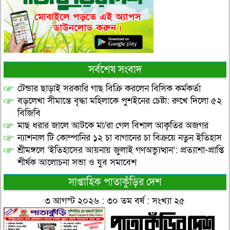
সর্বশেষ সংবাদ
টেন্ডার ছাড়াই সরকারি গাছ বিক্রি করলেন বিসিক কর্মকর্তা
বড়লেখা সীমান্তে বৃদ্ধা মহিলাকে পুশইনের চেষ্টা: রুখে দিলো ৫২
বিজিবি
মাছ ধরার জালে আটকে মা/রা গেল বিশাল আকৃতির অজগর
ন্যাশনাল টি কোম্পানির ১২ চা বাগানের চা বিক্রয়ে নতুন ইতিহাস
শ্রীমঙ্গলে ‘ইতিহাসের আয়নায় জুলাই গণঅভ্যুত্থান’: প্রত্যাশা-প্রাপ্তি
শীর্ষক আলোচনা সভা ও যুব সমাবেশ
সাপ্তাহিক পাতাকুঁড়ির দেশ
৩ আগস্ট ২০২৬ : ৩০ তম বর্ষ : সংখ্যা ২৫