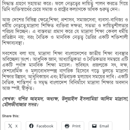
সিদ্ধান্ত গ্রহণে সহায়তা করে। ফলে নেতৃত্বের দায়িত্ব পালন করতে গিয়ে
তিনি ব্যক্তিস্বার্থের চেয়ে সমাজ ও রাষ্ট্রের কল্যাণকে অধিক গুরুত্ব দেন।
আজ দেশের বিভিন্ন ক্ষেত্রে,শিক্ষা, প্রশাসন, সমাজসেবা, ব্যবসা-বাণিজ্য ও
ধর্মীয় নেতৃত্বে,মাদ্রাসা শিক্ষিত ব্যক্তিরা দক্ষতা, সততা ও দায়িত্বশীলতার
পরিচয় দিচ্ছেন। এ বাস্তবতা প্রমাণ করে যে মাদ্রাসা শিক্ষা কেবল ধর্মীয়
প্রতিষ্ঠান নয়; বরং নৈতিক ও মানবিক নেতৃত্ব তৈরির একটি শক্তিশালী
শিক্ষাব্যবস্থা।
সবশেষে বলা যায়, মাদ্রাসা শিক্ষা বাংলাদেশের জাতীয় শিক্ষা ব্যবস্থার
অবিচ্ছেদ্য অংশ। আধুনিক জ্ঞান, আধ্যাত্মিকতা ও নৈতিকতার সমন্বয়ে এটি
একটি পূর্ণাঙ্গ মানবিক শিক্ষা মডেল। ভবিষ্যৎ প্রজন্মকে সৎ, দক্ষ,
দেশপ্রেমিক ও মূল্যবোধসম্পন্ন নাগরিক হিসেবে গড়ে তুলতে মাদ্রাসা
শিক্ষার উন্নয়ন, আধুনিকায়ন এবং ইতিবাচক মূল্যায়ন সময়ের দাবি। একটি
নৈতিক, শান্তিপূর্ণ ও সমৃদ্ধ বাংলাদেশ বিনির্মাণে মাদ্রাসা শিক্ষার অবদান
আজ স্পষ্ট, স্বীকৃত।
লেখক:
বশির
আহমদ,
অধ্যক্ষ,
উলুয়াইল
ইসলামিয়া
আলিম
মাদ্রাসা,
মৌলভীবাজার
সদর।
Share this:
X
Facebook
Print
Email