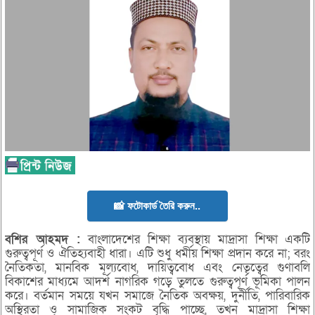
📸 ফটোকার্ড তৈরি করুন..
বশির
আহমদ :
বাংলাদেশের শিক্ষা ব্যবস্থায় মাদ্রাসা শিক্ষা একটি
গুরুত্বপূর্ণ ও ঐতিহ্যবাহী ধারা। এটি শুধু ধর্মীয় শিক্ষা প্রদান করে না; বরং
নৈতিকতা, মানবিক মূল্যবোধ, দায়িত্ববোধ এবং নেতৃত্বের গুণাবলি
বিকাশের মাধ্যমে আদর্শ নাগরিক গড়ে তুলতে গুরুত্বপূর্ণ ভূমিকা পালন
করে। বর্তমান সময়ে যখন সমাজে নৈতিক অবক্ষয়, দুর্নীতি, পারিবারিক
অস্থিরতা ও সামাজিক সংকট বৃদ্ধি পাচ্ছে, তখন মাদ্রাসা শিক্ষা