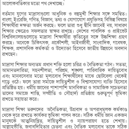
আলোকবর্তিকার মতো পথ দেখাচ্ছে।
বর্তমান যুগের মাদ্রাসাগুলো আধুনিক ও বহুমুখী শিক্ষার সঙ্গে সমন্বিত।
বাংলা, ইংরেজি, গণিত, বিজ্ঞান, তথ্য ও যোগাযোগ প্রযুক্তিসহ বিভিন্ন বিষয়ে
শিক্ষার্থীরা দক্ষতা অর্জন করছে। ফলে তারা শুধু দ্বীনি জ্ঞানেই নয়, সাধারণ
শিক্ষার ক্ষেত্রেও সফলতার স্বাক্ষর রাখছে। দেশের পাবলিক ও প্রাইভেট
বিশ্ববিদ্যালয়গুলোতে মাদ্রাসা শিক্ষার্থীরা কৃতিত্বের সঙ্গে উচ্চশিক্ষা গ্রহণ
করছে। অনেকে চিকিৎসক, প্রকৌশলী, আইনজীবী, সাংবাদিক, গবেষক,
শিক্ষক, প্রশাসনিক কর্মকর্তা ও উদ্যোক্তা হিসেবে জাতীয় উন্নয়নে অবদান
রাখছেন।
মাদ্রাসা শিক্ষার অন্যতম প্রধান শক্তি হলো চরিত্র ও নৈতিকতা গঠন। সততা,
আমানতদারিতা, সহনশীলতা, পরিশ্রম, শৃঙ্খলা, পারিবারিক দায়িত্ববোধ
এবং মানবসেবার মতো মূল্যবোধ শিক্ষার্থীদের মাঝে ছোটবেলা থেকেই
গড়ে ওঠে। ফলে তারা সমাজে দায়িত্বশীল ও বিশ্বাসযোগ্য ব্যক্তি হিসেবে
প্রতিষ্ঠিত হয়। ধর্মীয় জ্ঞানের পাশাপাশি মানবিকতা ও সামাজিক সচেতনতা
তাদের সমাজে শান্তি, সম্প্রীতি ও সৌহার্দ্য প্রতিষ্ঠায় গুরুত্বপূর্ণ ভূমিকা
রাখতে সহায়তা করে।
মাদ্রাসা শিক্ষা তরুণদের অনৈতিকতা, উগ্রবাদ ও অপরাধমূলক কর্মকাণ্ড
থেকে দূরে রাখতে কার্যকর ভূমিকা পালন করে। সঠিক ধর্মীয় জ্ঞান একজন
মানুষকে আত্মনিয়ন্ত্রিত, দায়িত্বশীল ও ন্যায়পরায়ণ হতে শেখায়।
আল্লাহভীতি, জবাবদিহিতার চেতনা এবং নৈতিক মূল্যবোধ তাকে সঠিক