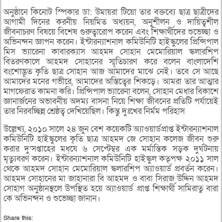
অনুষ্ঠানে কিনোট স্পিকার ডা: উমায়রা টিয়ো তার বক্তব্যে ছাত্র ছাত্রীদের
আগামী দিনের করনীয় নিয়মিত অধ্যয়ন, অনুশীলন ও দায়িত্বশীল
জীবনাচরণ বিষয়ে বিশেষ গুরুত্বারোপ করেন এবং শিক্ষার্থীদের শুভেচ্ছা ও
অভিনন্দন জ্ঞাপন করেন। ইন্টারন্যাশনাল কমিউনিটি হাইস্কুলের প্রিন্সিপাল
মিস ভ্যারেনা কাবারক্যাস আহমদ সোহান মেমোরিয়াল স্কলারশিপ
বিতরণকালে আহমদ সোহানের স্মৃতিচারণ করে বলেন বাংলাদেশি
বংশোদ্ভূত কৃতি ছাত্র সোহান আজ আমাদের মাঝে নেই। তবে সে আছে
আমাদের মনের গভীরে, আমাদের অস্তিত্বের শিকড়ে। আমরা তার আত্মার
মাগফেরাত কামনা করি। প্রিন্সিপাল ভ্যারেনা বলেন, সোহান মেধার বিকাশে
জ্ঞানার্জনের অভাবনীয় অদম্য বাসনা নিয়ে শিক্ষা জীবনের প্রতিটি পর্যায়েই
তার নিরবচ্ছিন্ন শ্রেষ্ঠত্ব দেখিয়েছিল। কিন্তু দুঃখের নির্মম পরিহাস
উল্লেখ্য, ২০১০ সালে ২৪ জুন বেশ কয়েকটি অ্যাওয়ার্ডপ্রাপ্ত ইন্টারন্যাশনাল
কমিউনিটি হাইস্কুলের কৃতি ছাত্র আহমদ জে সোহান কলেজ জীবন শুরু
করার দু’সপ্তাহের মধ্েয ৬ সেপ্টেম্বর এক মর্মান্তিক সড়ক দুর্ঘটনায়
মৃত্যুবরণ করেন। ইন্টারন্যাশনাল কমিউনিটি হাইস্কুল কতৃপক্ষ ২০১১ সাল
থেকে আহমদ সোহান মেমোরিয়াল স্কলারশিপ অ্যাওয়ার্ড প্রবর্তন করেন।
আহমদ সোহানের মা জাহানারা বি আহমদ ও বাবা সিরাজ উদ্দিন আহমদ
সোহাগ অনুষ্ঠানস্থলে উপস্থিত হয়ে অ্যাওয়ার্ড প্রাপ্ত শিক্ষার্থী সামিরাতু বারা
কে অভিনন্দন ও শুভেচ্ছা জানান।
Share this: