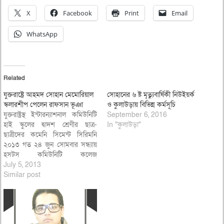
X
Facebook
Print
Email
WhatsApp
Related
যুক্তরাষ্ট্রে আহমদ সোহান মেমোরিয়াল
সোহানের ৬ ষ্ট মৃত্যুবার্ষিকী নিউইয়র্ক
স্কলারশীপ পেলেন রাফসান ভূঞা
ও কুলাউড়ায় বিভিন্ন কর্মসূচি
যুক্তরাষ্ট্রস্থ ইন্টারন্যাশনাল কমিউনিটি
September 6, 2016
হাই স্কুলের দ্বাদশ শ্রেণীর ছাত্র-
In "কুলাউড়া"
ছাত্রীদের কমেনি সিমেন্ট সিরিমনি
২০১৩ গত ২৪ জুন সোমবার সন্ধ্যায়
হসটস কমিউনিটি কলেজ
অডিটরিয়ামে অনুষ্ঠিত হয়েছে। মিস
July 5, 2013
ম্যারিয়া ডামাটো এর পরিচালনায় টুডে
Similar post
ইজ এ নিউ ডে এই কথাটিকে সামনে
রেখে স্বাগত বক্তব্য রাখেন আইসি
এইচ এস শিক্ষক এস্থোনি ডিমোর।
নিজেদের অনুভূতি প্রকাশ করে…