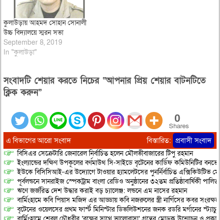
কুলাউড়ায় আহমদ সোহান সোনালী
উচ্চ বিদ্যালয়ে স্মরন সভা
September 8, 2019
In "কুলাউড়া"
সংবাদটি শেয়ার করতে নিচের “আপনার প্রিয় শেয়ার বাটনটিতে
ক্লিক করুন”
0
Shares
এ বিভাগের আরো সংবাদ
বিস্তারিত:
প্রবাসী সংবাদ
বিসিএর সেক্রেটারি জেনারেল নির্বাচিত হলেন মৌলভীবাজারের টিপু রহমান
ইংল্যান্ডের দক্ষিণ উপকূলের বর্ণমাউথ সি-সাইডে বৃটেনের কার্ডিফ কমিউনিটির বনভো
ইউকে বিসিসিআই-এর উদ্যোগে টাওয়ার হ্যামলেটসের পুনর্নির্বাচিত এক্সিকিউটিভ মে
পূর্বলন্ডনে সানরাইজ স্পেকট্রাম বাংলা রেডিও অনুষ্ঠানের ৩২তম প্রতিষ্ঠাবার্ষিকী পালিত
​ঋণে জর্জরিত দেশ উদ্ধার করাই বড় চ্যালেঞ্জ: লন্ডনে এম নাসের রহমান
বার্মিংহামে কবি পিয়াস মজিদ এর আড্ডায় কবি নজরুলের স্ত্রী নার্গিসের কবর সংরক্ষ
বৃটেনের ওয়েলসের প্রথম ফার্স্ট মিনিস্টার ডিভলিউশনের জনক রডরি মর্গানের স্ট্যাচু কা
বার্মিংহামে শেবুল চৌধুরীর ‘বৃক্ষের সাথে ভালোবাসা’ গ্রন্থের মোড়ক উন্মোচন ও প্রকা