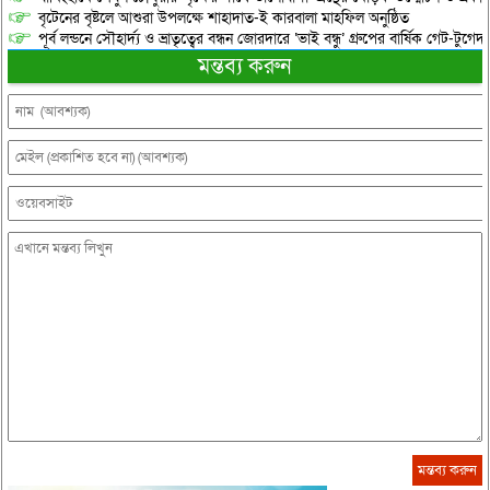
বৃটেনের বৃষ্টলে আশুরা উপলক্ষে শাহাদাত-ই কারবালা মাহফিল অনুষ্ঠিত
পূর্ব লন্ডনে সৌহার্দ্য ও ভ্রাতৃত্বের বন্ধন জোরদারে ‘ভাই বন্ধু’ গ্রুপের বার্ষিক গেট-টুগেদা
মন্তব্য করুন