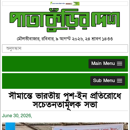
মৌলভীবাজার, রবিবার, ৯ আগস্ট ২০২৬, ২৪ শ্রাবণ ১৪৩৩
Main Menu
Sub Menu
সীমান্তে ভারতীয় পুশ-ইন প্রতিরোধে
সচেতনতামূলক সভা
June 30, 2026,