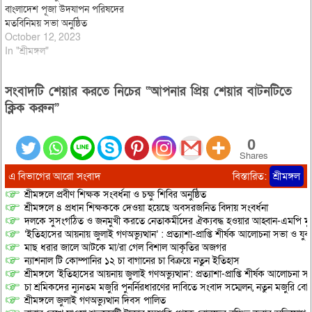
বাংলাদেশ পূজা উদযাপন পরিষদের
মতবিনিময় সভা অনুষ্ঠিত
October 12, 2023
In "শ্রীমঙ্গল"
সংবাদটি শেয়ার করতে নিচের “আপনার প্রিয় শেয়ার বাটনটিতে
ক্লিক করুন”
0
Shares
এ বিভাগের আরো সংবাদ
বিস্তারিত:
শ্রীমঙ্গল
শ্রীমঙ্গলে প্রবীণ শিক্ষক সংবর্ধনা ও চক্ষু শিবির অনুষ্ঠিত
শ্রীমঙ্গলে ৪ প্রধান শিক্ষককে দেওয়া হয়েছে অবসরজনিত বিদায় সংবর্ধনা
দলকে সুসংগঠিত ও জনমুখী করতে নেতাকর্মীদের ঐক্যবদ্ধ হওয়ার আহ্বান-এমপি মু
‘ইতিহাসের আয়নায় জুলাই গণঅভ্যুত্থান’ : প্রত্যাশা-প্রাপ্তি শীর্ষক আলোচনা সভা ও যু
মাছ ধরার জালে আটকে মা/রা গেল বিশাল আকৃতির অজগর
ন্যাশনাল টি কোম্পানির ১২ চা বাগানের চা বিক্রয়ে নতুন ইতিহাস
শ্রীমঙ্গলে ‘ইতিহাসের আয়নায় জুলাই গণঅভ্যুত্থান’: প্রত্যাশা-প্রাপ্তি শীর্ষক আলোচনা
চা শ্রমিকদের ন্যুনতম মজুরি পুনর্নিরধারণের দাবিতে সংবাদ সম্মেলন, নতুন মজুরি বো
শ্রীমঙ্গলে জুলাই গণঅভ্যুত্থান দিবস পালিত