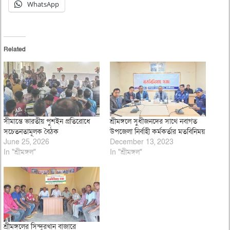
WhatsApp
Related
সীমান্তে ভারতীয় পুশইন প্রতিরোধে
শ্রীমঙ্গলে সুধীজনদের সাথে নবাগত
সচেতনতামূলক বৈঠক
উপজেলা নির্বাহী কর্মকর্তার মতবিনিময়
June 25, 2026
December 13, 2023
In "শ্রীমঙ্গল"
In "শ্রীমঙ্গল"
শ্রীমঙ্গলের সিন্দুরখান বাজারে