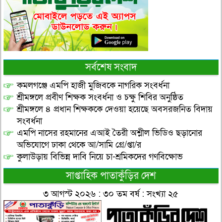
সর্বশেষ সংবাদ
কমলগঞ্জে এমপি হাজী মুজিবকে নাগরিক সংবর্ধনা
শ্রীমঙ্গলে প্রবীণ শিক্ষক সংবর্ধনা ও চক্ষু শিবির অনুষ্ঠিত
শ্রীমঙ্গলে ৪ প্রধান শিক্ষককে দেওয়া হয়েছে অবসরজনিত বিদায়
সংবর্ধনা
এমপি নাসের রহমানের এআই তৈরী অশ্লীল ভিডিও ছড়ানোর
অভিযোগে ঢাকা থেকে আ/সামি গ্রে/প্তা/র
কুলাউড়ায় বিভিন্ন দাবি নিয়ে চা-শ্রমিকদের গণবিক্ষোভ
সাপ্তাহিক পাতাকুঁড়ির দেশ
৩ আগস্ট ২০২৬ : ৩০ তম বর্ষ : সংখ্যা ২৫