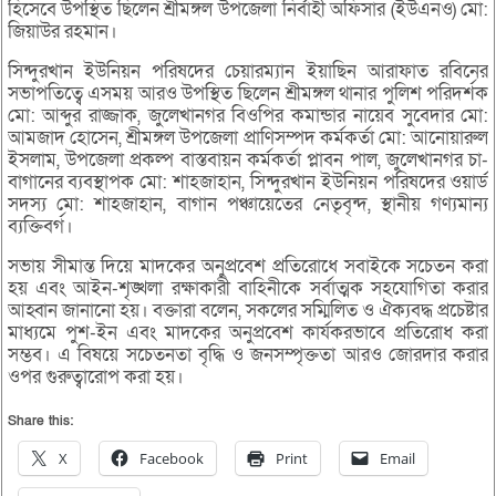
হিসেবে উপস্থিত ছিলেন শ্রীমঙ্গল উপজেলা নির্বাহী অফিসার (ইউএনও) মো:
জিয়াউর রহমান।
সিন্দুরখান ইউনিয়ন পরিষদের চেয়ারম্যান ইয়াছিন আরাফাত রবিনের
সভাপতিত্বে এসময় আরও উপস্থিত ছিলেন শ্রীমঙ্গল থানার পুলিশ পরিদর্শক
মো: আব্দুর রাজ্জাক, জুলেখানগর বিওপির কমান্ডার নায়েব সুবেদার মো:
আমজাদ হোসেন, শ্রীমঙ্গল উপজেলা প্রাণিসম্পদ কর্মকর্তা মো: আনোয়ারুল
ইসলাম, উপজেলা প্রকল্প বাস্তবায়ন কর্মকর্তা প্লাবন পাল, জুলেখানগর চা-
বাগানের ব্যবস্থাপক মো: শাহজাহান, সিন্দুরখান ইউনিয়ন পরিষদের ওয়ার্ড
সদস্য মো: শাহজাহান, বাগান পঞ্চায়েতের নেতৃবৃন্দ, স্থানীয় গণ্যমান্য
ব্যক্তিবর্গ।
সভায় সীমান্ত দিয়ে মাদকের অনুপ্রবেশ প্রতিরোধে সবাইকে সচেতন করা
হয় এবং আইন-শৃঙ্খলা রক্ষাকারী বাহিনীকে সর্বাত্মক সহযোগিতা করার
আহ্বান জানানো হয়। বক্তারা বলেন, সকলের সম্মিলিত ও ঐক্যবদ্ধ প্রচেষ্টার
মাধ্যমে পুশ-ইন এবং মাদকের অনুপ্রবেশ কার্যকরভাবে প্রতিরোধ করা
সম্ভব। এ বিষয়ে সচেতনতা বৃদ্ধি ও জনসম্পৃক্ততা আরও জোরদার করার
ওপর গুরুত্বারোপ করা হয়।
Share this:
X
Facebook
Print
Email