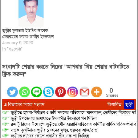
জুড়ীর ফুলতলা ইউপির সাবেক
চেয়ারম্যান ফয়াজ আলীর ইন্তেকাল
January 9, 2020
In "বড়লেখা"
সংবাদটি শেয়ার করতে নিচের “আপনার প্রিয় শেয়ার বাটনটিতে
ক্লিক করুন”
0
Shares
এ বিভাগের আরো সংবাদ
বিস্তারিত:
জুড়ী
জুড়ীতে হামলা-নির্যাতন ও জমি দখলের অভিযোগে মানববন্ধন, দোষীদের বিচারের দাব
জুড়ী উপজেলায় জামায়াতে ইসলামীর উদ্যোগে গন মিছিল
রুম টু রিডের উদ্যোগে জুড়ীতে যৌন হয়রানি প্রতিরোধ কমিটির বার্ষিক পরিকল্পনা কর
সড়ক দূ/র্ঘটনা/য় জুড়ীর ১ জনের মৃ/ত্যু, গুরুতর আ/হ/ত ৩
জুড়ীতে দা/য়ের কোপে প্রবাসীর স্ত্রীর এক পা বি/চ্ছিন্ন