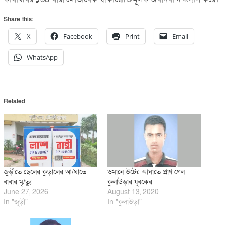
Share this:
X
Facebook
Print
Email
WhatsApp
Related
জুড়ীতে ছেলের কুড়ালের আ/ঘাতে
ওমানে উটের আঘাতে প্রাণ গেল
বাবার মৃ/ত্যু
কুলাউড়ার যুবকের
June 27, 2026
August 13, 2020
In "জুড়ী"
In "কুলাউড়া"