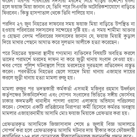
করেন। এরপর পরিবারের সদস্যরা মরদেহ নিয়ে বাড়ির উদ্দেশ্যে রওনা
হলে ফয়াজ মিয়া জানান যে, তিনি পরে সিএনজি অটোরিকশাযোগে বাড়িতে
ফিরবেন। কিন্তু হাসপাতাল থেকে তিনি পালিয়ে যান।
পরদিন ২৭ জুন নিহতের দাফনের সময় ফয়াজ মিয়া বাড়িতে উপস্থিত না
হওয়ায় পরিবারের সদস্যদের সন্দেহের সৃষ্টি হয়। এ সময় শামীমা আক্তার
ও হোছনা বেগম পরিবারের সদস্যদের জানান যে, ফয়াজ মিয়াই কুড়াল
দিয়ে মাথার পেছনে আঘাত করে সুলতান আলীকে হত্যা করেছেন।
পরে নিহতের স্বজনরা স্থানীয় গণ্যমান্য ব্যক্তিদের বিষয়টি অবহিত করলে
তাদের পরামর্শে মরদেহ দাফন না করে জুড়ী থানায় সংবাদ দেওয়া হয়।
খবর পেয়ে পুলিশ ঘটনাস্থলে গিয়ে মরদেহের সুরতহাল প্রতিবেদন প্রস্তুত
করেন। পরবর্তীতে নিহতের ছেলে সাহেদ মিয়া থানায় এজাহার দায়ের
করলে জুড়ী থানায় হত্যা মামলা রুজু হয়।
মামলা রুজুর পর তদন্তকারী কর্মকর্তা এসআই মজিবুর রহমান ঊর্ধ্বতন
কর্তৃপক্ষের দিকনির্দেশনা এবং গোপন সংবাদের ভিত্তিতে সঙ্গীয় ফোর্সসহ
ঢাকার কদমতলী থানাধীন পাগলা ওয়াসা এলাকায় অভিযান পরিচালনা
করেন। সেখানে একটি প্রতিষ্ঠানের নিরাপত্তা কর্মী হিসেবে কর্মরত অবস্থায়
মামলার এজাহারনামীয় আসামি মোঃ ফয়াজ মিয়াকে গ্রেফতার করা হয়।
গ্রেফতারকৃত আসামিকে জিজ্ঞাসাবাদ শেষে ৪ জুলাই বিজ্ঞ আদালতে
সোপর্দ করা হলে গ্রেফতারকৃত আসামি ঘটনার দায় স্বীকার করে ফৌজদারী
কার্যবিধির ১৬৪ ধারা মোতাবেক স্বীকারোক্তিমূলক জবানবন্দি প্রদান করে।