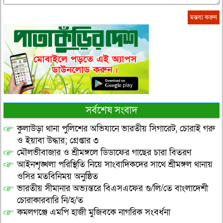
সর্বশেষ সংবাদ
কুলাউড়া থানা পুলিশের অভিযানে ভারতীয় সিগারেট, চোরাই গরু
ও ইয়াবা উদ্ধার; গ্রেপ্তার ৩
মৌলভীবাজার ও শ্রীমঙ্গলে ডিডাফের গাছের চারা বিতরণ
আইনশৃঙ্খলা পরিস্থিতি নিয়ে সাংবাদিকদের সাথে শ্রীমঙ্গল থানায়
ওসির মতবিনিময় অনুষ্ঠিত
ভারতীয় সীমানার অভ্যন্তরে বিএসএফের গু/লি/তে বাংলাদেশী
চোরাকারবারি নি/হ/ত
কমলগঞ্জে এমপি হাজী মুজিবকে নাগরিক সংবর্ধনা