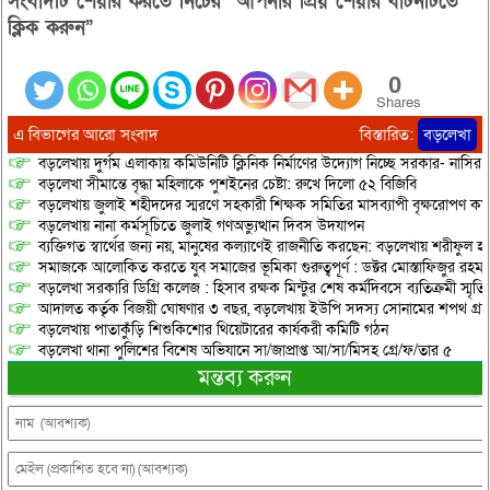
সংবাদটি শেয়ার করতে নিচের “আপনার প্রিয় শেয়ার বাটনটিতে
ক্লিক করুন”
0
Shares
এ বিভাগের আরো সংবাদ
বিস্তারিত:
বড়লেখা
বড়লেখায় দুর্গম এলাকায় কমিউনিটি ক্লিনিক নির্মাণের উদ্যোগ নিচ্ছে সরকার- নাসির
বড়লেখা সীমান্তে বৃদ্ধা মহিলাকে পুশইনের চেষ্টা: রুখে দিলো ৫২ বিজিবি
বড়লেখায় জুলাই শহীদদের স্মরণে সহকারী শিক্ষক সমিতির মাসব্যাপী বৃক্ষরোপণ কর্ম
বড়লেখায় নানা কর্মসূচিতে জুলাই গণঅভ্যুত্থান দিবস উদযাপন
ব্যক্তিগত স্বার্থের জন্য নয়, মানুষের কল্যাণেই রাজনীতি করছেন: বড়লেখায় শরীফুল হ
সমাজকে আলোকিত করতে যুব সমাজের ভূমিকা গুরুত্বপূর্ণ : ডক্টর মোস্তাফিজুর রহম
বড়লেখা সরকারি ডিগ্রি কলেজ : হিসাব রক্ষক মিন্টুর শেষ কর্মদিবসে ব্যতিক্রমী স্মৃ
আদালত কর্তৃক বিজয়ী ঘোষণার ৩ বছর, বড়লেখায় ইউপি সদস্য সোনামের শপথ গ্র
বড়লেখায় পাতাকুঁড়ি শিশুকিশোর থিয়েটারের কার্যকরী কমিটি গঠন
বড়লেখা থানা পুলিশের বিশেষ অভিযানে সা/জাপ্রাপ্ত আ/সা/মিসহ গ্রে/ফ/তার ৫
মন্তব্য করুন