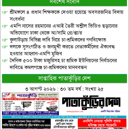
সর্বশেষ সংবাদ
শ্রীমঙ্গলে ৪ প্রধান শিক্ষককে দেওয়া হয়েছে অবসরজনিত বিদায়
সংবর্ধনা
এমপি নাসের রহমানের এআই তৈরী অশ্লীল ভিডিও ছড়ানোর
অভিযোগে ঢাকা থেকে আ/সামি গ্রে/প্তা/র
কুলাউড়ায় বিভিন্ন দাবি নিয়ে চা-শ্রমিকদের গণবিক্ষোভ
দলকে সুসংগঠিত ও জনমুখী করতে নেতাকর্মীদের ঐক্যবদ্ধ
হওয়ার আহ্বান-এমপি মুজিব
দৈনিক ৫০০ টাকা মজুরিসহ চা শ্রমিক ইউনিয়নের নির্বাচনের
দাবিতে কমলগঞ্জে চা-শ্রমিকদের মানববন্ধন
সাপ্তাহিক পাতাকুঁড়ির দেশ
৩ আগস্ট ২০২৬ : ৩০ তম বর্ষ : সংখ্যা ২৫