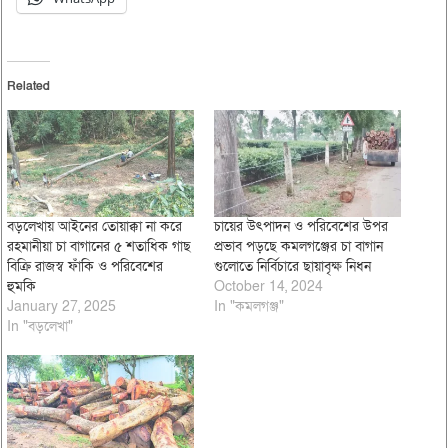
Related
বড়লেখায় আইনের তোয়াক্কা না করে
চায়ের উৎপাদন ও পরিবেশের উপর
রহমানীয়া চা বাগানের ৫ শতাধিক গাছ
প্রভাব পড়ছে কমলগঞ্জের চা বাগান
বিক্রি রাজস্ব ফাঁকি ও পরিবেশের
গুলোতে নির্বিচারে ছায়াবৃক্ষ নিধন
হুমকি
October 14, 2024
January 27, 2025
In "কমলগঞ্জ"
In "বড়লেখা"