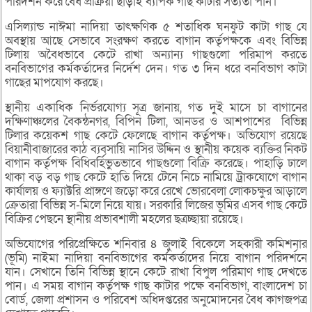
পরিদর্শন করে বৈধ প্রক্রিয়া ছাড়াই ব্যাপক গাছ কাটার সত্যতা পান।
এসিল্যান্ড নাঈমা নাদিয়া তাৎক্ষণিক ৫ শতাধিক ঘনফুট কাটা গাছ যে
অবস্থায় আছে সেভাবে সংরক্ষণ করতে বাগান কর্তৃপক্ষকে এবং বিভিন্ন
টিলায় অবৈধভাবে কেটে রাখা অন্যান্য গাছগুলো পরিমাপ করতে
বনবিভাগের কর্মকর্তাদের নির্দেশ দেন। গত ৩ দিন ধরে বনবিভাগ কাটা
গাছের মাপযোগ করছে।
স্থানীয় একাধিক নির্ভরযোগ্য সূত্র জানায়, গত দুই মাসে চা বাগানের
দক্ষিণাঞ্চলের বৈকন্ঠনগর, বিপিন টিলা, আনডর ও আশপাশের বিভিন্ন
টিলার কয়েকশ গাছ কেটে ফেলেছে বাগান কর্তৃপক্ষ। অভিযোগ রয়েছে
বিয়ানীবাজারের কাঠ ব্যবসায়ি নাসির উদ্দিন ও স্থানীয় কয়েক ব্যক্তির নিকট
বাগান কর্তৃপক্ষ বিধিবর্হিভুতভাবে গাছগুলো বিক্রি করেছে। পাহাড়ি ঢালে
থাকা বড় বড় গাছ কেটে হাতি দিয়ে টেনে নিচে নামিয়ে ট্রাকযোগে বাগান
কার্যালয় ও ফ্যাক্টরি প্রাঙ্গণে জড়ো করে রেখে ভোরবেলা লোকচক্ষুর আড়ালে
ক্রেতারা বিভিন্ন স-মিলে নিয়ে যায়। সরকারি লিজের ভূমির এসব গাছ কেটে
বিক্রির পেছনে স্থানীয় প্রভাবশালী মহলের ছত্রচ্ছায়া রয়েছে।
অভিযোগের পরিপ্রেক্ষিতে শনিবার ৪ জুলাই বিকেলে সহকারী কমিশনার
(ভূমি) নাইমা নাদিয়া বনবিভাগের কর্মকর্তাদের নিয়ে বাগান পরিদর্শনে
যান। সেখানে তিনি বিভিন্ন স্থানে কেটে রাখা বিপুল পরিমাণ গাছ দেখতে
পান। এ সময় বাগান কর্তৃপক্ষ গাছ কাটার পক্ষে বনবিভাগ, বাংলাদেশ চা
বোর্ড, জেলা প্রশাসন ও পরিবেশ অধিদপ্তরের অনুমোদনের বৈধ কাগজপত্র