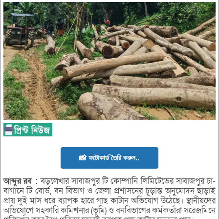
📸 ফটোকার্ড তৈরি করুন..
আব্দুর
রব
:
বড়লেখার সাবাজপুর টি কোম্পানি লিমিটেডের সাবাজপুর চা-
বাগানে টি বোর্ড, বন বিভাগ ও জেলা প্রশাসনের চূড়ান্ত অনুমোদন ছাড়াই
প্রায় দুই মাস ধরে ব্যাপক হারে গাছ কাটান অভিযোগ উঠেছে। স্থানীয়দের
অভিযোগে সহকারি কমিশনার (ভূমি) ও বনবিভাগের কর্মকর্তারা সরেজমিনে