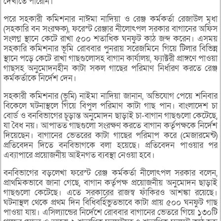
দেখাতে পারেনি।
পরে সহকারী কমিশনার নাঈমা নাদিয়া ও রেঞ্জ কর্মকর্তা রেজাউল মৃধা
(সহকারি বন সংরক্ষক), ফরেস্ট রেঞ্জার নীলোৎপল সরকার বাগানের অফিস
সংলগ্ন স্থানে কেটে রাখা ৫০০ শতাধিক ঘনফুট কাঠ জব্দ করেন। এসময়
সহকারি কমিশনার ভূমি রোববার পুনরায় সরেজমিনে গিয়ে টিলার বিভিন্ন
স্থানে পড়ে কেটে রাখা গাছগুলোসহ বাগান কার্যালয়, ফ্যাক্টরী প্রাঙ্গণে পাওয়া
গাছসহ অনুমোদনহীন কাটা সকল গাছের পরিমাণ নির্ধারণ করতে রেঞ্জ
কর্মকর্তাকে নির্দেশ দেন।
সহকারী কমিশনার (ভূমি) নাইমা নাদিয়া জানান, অভিযোগ পেয়ে শনিবার
বিকেলে ঘটনাস্থলে গিয়ে বিপুল পরিমাণ কাটা গাছ পান। বাংলাদেশ চা
বোর্ড ও বনবিভাগের চূড়ান্ত অনুমোদন ছাড়াই চা-বাগান গাছগুলো কেটেছে,
যা বৈধ নয়। আপাতত গাছগুলো সংরক্ষণ করতে বাগান কর্তৃপক্ষকে নির্দেশ
দিয়েছেন। বাগানের ভেতরের কাটা গাছের পরিমাপ করে (মেজারমেন্ট)
প্রতিবেদন দিতে বনবিভাগকে বলা হয়েছে। প্রতিবেদন পাওয়ার পর
এব্যাপারে প্রয়োজনীয় আইনগত ব্যবস্থা নেওয়া হবে।
বনবিভাগের বড়লেখা ফরেস্ট রেঞ্জ কর্মকর্তা নীলোৎপল সরকার বলেন,
প্রাথমিকভাবে জানা গেছে, বাগান কর্তৃপক্ষ প্রয়োজনীয় অনুমোদন ছাড়াই
গাছগুলো কেটেছে। এতে সরকারের রাজস্ব ফাঁকিরও আশঙ্কা রয়েছে।
ঘটনাস্থল থেকে প্রথম দিন বিধিবর্হিভুতভাবে কাটা প্রায় ৫০০ ঘনফুট গাছ
পাওয়া যায়। এসিল্যান্ডের নির্দেশে রোববার বাগানের ভেতরে গিয়ে ১৩০টি