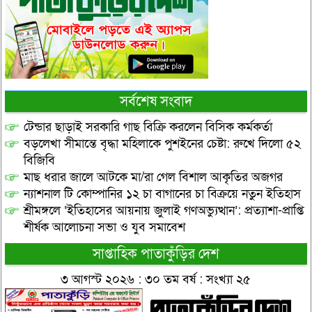
সর্বশেষ সংবাদ
টেন্ডার ছাড়াই সরকারি গাছ বিক্রি করলেন বিসিক কর্মকর্তা
বড়লেখা সীমান্তে বৃদ্ধা মহিলাকে পুশইনের চেষ্টা: রুখে দিলো ৫২
বিজিবি
মাছ ধরার জালে আটকে মা/রা গেল বিশাল আকৃতির অজগর
ন্যাশনাল টি কোম্পানির ১২ চা বাগানের চা বিক্রয়ে নতুন ইতিহাস
শ্রীমঙ্গলে ‘ইতিহাসের আয়নায় জুলাই গণঅভ্যুত্থান’: প্রত্যাশা-প্রাপ্তি
শীর্ষক আলোচনা সভা ও যুব সমাবেশ
সাপ্তাহিক পাতাকুঁড়ির দেশ
৩ আগস্ট ২০২৬ : ৩০ তম বর্ষ : সংখ্যা ২৫