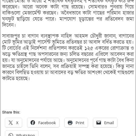
গাছের মোতা ও আরো ২ শতাধিক ঘনফুটসহ ৭ শতাধিক ঘনফুট কাঠ জব্দ
করেছেন। আরো অনেক কাটা গাছ রয়েছে। সোমবারও পুনরায় গিয়ে
বাকিগুলো মেজার্মেন্ট করছেন। অবৈধভাবে কাটা গাছের পরিমান হাজার
ঘনফুট ছাড়িয়ে যেতে পারে। মাপযোগ চূড়ান্তের পর প্রতিবেদন জমা
দিবেন।
সাবাজপুর চা বাগান ব্যবস্থাপক নাহিদ আহমদ চৌধুরী জানান, বাগানের
মোট ভূমির আড়াই পার্সেন্ট ভূমিতে প্রতিবছর চা আবাদ বর্ধিত করতে হয়।
টি বোর্ডের এই নির্দেশনা প্রতিপালন করতেই ১২৫ একরের রোগাক্রান্ত ও
ঝড়ে ক্ষতিগ্রস্থ গাছ অপসারনের জন্য চলিত বছরের এপ্রিলে আবেদন করা
হয়। যা অনুমোদনের পর্যায়ে আছে। অনুমোদনের পূর্বে গাছ কাটা বৈধ কিনা
জানতে চাইলে তিনি বলেন, সব প্রক্রিয়াই সম্পন্ন করা হয়েছে। কিন্তু নানা
কারণে বিলম্বিত হওয়ায় চা আবাদের বড় ক্ষতির আশংকা থেকেই গাছগুলো
কাটতে হয়েছে।
Share this:
X
Facebook
Print
Email
WhatsApp