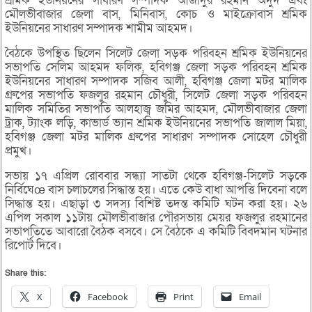
শ্রমিক ইউনিয়নের সাধারণ সম্পাদক আজাদুর রহমান অদুদ এবং
মৌলভীবাজার জেলা বাস, মিনিবাস, কোচ ও মাইক্রোবাস শ্রমিক
ইউনিয়নের সাধারণ সম্পাদক শামীম আহমদ।
বৈঠকে উপস্থিত ছিলেন সিলেট জেলা সড়ক পরিবহন শ্রমিক ইউনিয়নের
সভাপতি সেলিম আহমদ ফলিক, হবিগঞ্জ জেলা সড়ক পরিবহন শ্রমিক
ইউনিয়নের সাধারণ সম্পাদক সজিব আলী, হবিগঞ্জ জেলা মটর মালিক
গ্রুপের সভাপতি ফজলুর রহমান চৌধুরী, সিলেট জেলা সড়ক পরিবহন
মালিক সমিতির সভাপতি আলহাজ্ব জমির আহমদ, মৌলভীবাজার জেলা
ট্রাক, ট্যাংক লড়ি, কাভার্ড ভ্যান শ্রমিক ইউনিয়নের সভাপতি জালাল মিয়া,
হবিগঞ্জ জেলা মটর মালিক গ্রুপের সাধারণ সম্পাদক সোহেল চৌধুরী
প্রমুখ।
সভায় ১৭ এপ্রিল রোববার সন্ধ্যা সাতটা থেকে হবিগঞ্জ-সিলেট সড়কে
নির্বিঘেœ বাস চলাচলের সিদ্ধান্ত হয়। এতে কেউ বাধা আপত্তি দিবেনা বলে
সিদ্ধান্ত হয়। এছাড়া ৩ সদস্য বিশিষ্ট তদন্ত কমিটি ঘটন করা হয়। ২৬
এপিল সকাল ১১টায় মৌলভীবাজার পৌরসভায় মেয়র ফজলুর রহমানের
সভাপতিতে আবারো বৈঠক বসবে। সে বৈঠকে এ কমিটি বিবদমান ঘটনার
রিপোর্ট দিবে।
Share this:
X
Facebook
Print
Email