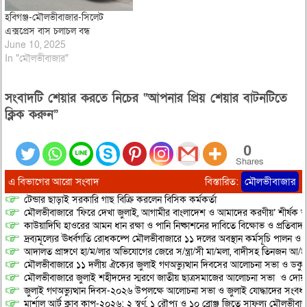
হবিগঞ্জ-মৌলভীবাজার-সিলেট
এক্সপ্রেস বাস চলাচল বন্ধ
June 10, 2025
In "মৌলভীবাজার"
সংবাদটি শেয়ার করতে নিচের “আপনার প্রিয় শেয়ার বাটনটিতে
ক্লিক করুন”
0
Shares
এ বিভাগের আরো সংবাদ
বিস্তারিত:
মৌলভীবাজার
টেন্ডার ছাড়াই সরকারি গাছ বিক্রি করলেন বিসিক কর্মকর্তা
মৌলভীবাজারে ‘ফিরে দেখা জুলাই, আগামীর বাংলাদেশ ও আমাদের করণীয়’ শীর্ষক আ
কাউয়াদিঘি হাওরের আমন ধান রক্ষা ও পানি নিষ্কাশনের দাবিতে বিক্ষোভ ও প্রতিবাদ
দ্রব্যমূল্যের ঊর্ধ্বগতি রোধকল্পে মৌলভীবাজারে ১১ দলের অবস্থান কর্মসূচি পালন ও স
আদালত প্রাঙ্গণে হা/ম/লার অভিযোগের জেরে স/ন্ত্রা/সী মা/মলা, বাদীসহ তিনজন আ/হ
মৌলভীবাজারে ১১ দলীয় ঐক্যের জুলাই গণঅভ্যুত্থান দিবসের আলোচনা সভা ও ডকুমেন্
মৌলভীবাজারে জুলাই শহীদদের স্মরণে জাতীয় ছাত্রসমাজের আলোচনা সভা ও দোয়
জুলাই গণঅভ্যুত্থান দিবস-২০২৬ উপলক্ষে আলোচনা সভা ও জুলাই যোদ্ধাদের সংবর্ধ
মার্শাল আর্ট ক্লাব কাপ-২০২৬: ২ স্বর্ণ, ১ রৌপ্য ও ১০ ব্রোঞ্জ জিতে সাফল্য মৌলভীবাজ