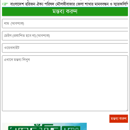
বাংলাদেশ হরিজন ঐক্য পরিষদ মৌলভীবাজার জেলা শাখার মানববন্ধন ও স্মারকলিপি প
মন্তব্য করুন