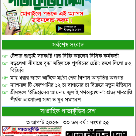
সর্বশেষ সংবাদ
টেন্ডার ছাড়াই সরকারি গাছ বিক্রি করলেন বিসিক কর্মকর্তা
বড়লেখা সীমান্তে বৃদ্ধা মহিলাকে পুশইনের চেষ্টা: রুখে দিলো ৫২
বিজিবি
মাছ ধরার জালে আটকে মা/রা গেল বিশাল আকৃতির অজগর
ন্যাশনাল টি কোম্পানির ১২ চা বাগানের চা বিক্রয়ে নতুন ইতিহাস
শ্রীমঙ্গলে ‘ইতিহাসের আয়নায় জুলাই গণঅভ্যুত্থান’: প্রত্যাশা-প্রাপ্তি
শীর্ষক আলোচনা সভা ও যুব সমাবেশ
সাপ্তাহিক পাতাকুঁড়ির দেশ
৩ আগস্ট ২০২৬ : ৩০ তম বর্ষ : সংখ্যা ২৫