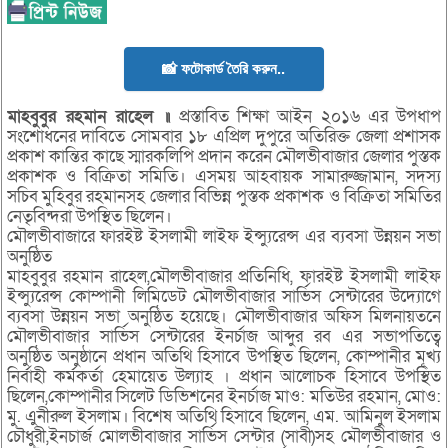
📸 ফটোকার্ড তৈরি করুন..
মাহবুবুর রহমান রাহেল ॥
প্রস্তাবিত শিক্ষা আইন ২০১৬ এর উপধাপ
সংশোধনের দাবিতে সোমবার ১৮ এপ্রিল দুপুরে অতিরিক্ত জেলা প্রশাসক
প্রকাশ কান্তির কাছে স্মারকলিপি প্রদান করেন মৌলভীবাজার জেলার পুস্তক
প্রকাশক ও বিক্রিতা সমিতি। এসময় আহবায়ক সামারুজ্জামান, সদস্য
সচিব মুহিবুর রহমানসহ জেলার বিভিন্ন পুস্তক প্রকাশক ও বিক্রিতা সমিতির
নেতৃবিন্দরা উপস্থিত ছিলেন।
মৌলভীবাজারে ফারইষ্ট ইসলামী লাইফ ইন্স্যুরেন্স এর ব্যবসা উন্নয়ন সভা
অনুষ্ঠিত
মাহবুবুর রহমান রাহেল,মৌলভীবাজার প্রতিনিধি, ফারইষ্ট ইসলামী লাইফ
ইন্স্যুরেন্স কোম্পানী লিমিডেট মৌলভীবাজার সার্ভিস সেন্টারের উদ্যোগে
ব্যবসা উন্নয়ন সভা অনুষ্ঠিত হয়েছে। মৌলভীবাজার অফিস মিলনায়তনে
মৌলভীবাজার সার্ভিস সেন্টারের ইনর্চাজ আব্দুর রব এর সভাপতিত্বে
অনুষ্ঠিত অনুষ্ঠানে প্রধান অতিথি হিসাবে উপস্থিত ছিলেন, কোম্পানীর মূখ্য
নির্বাহী কর্মকর্তা হেমায়েত উল্যাহ । প্রধান আলোচক হিসাবে উপস্থিত
ছিলেন,কোম্পানীর সিলেট ডিভিশনের ইনর্চাজ মাও: মতিউর রহমান, মোও:
মু. এুনীরুল ইসলাম। বিশেষ অতিথি হিসাবে ছিলেন, এম. আমিনুল ইসলাম
চৌধুরী,ইনচার্জ মোলভীবাজার সার্ভিস সেন্টার (সাবী)সহ মৌলভীবাজার ও