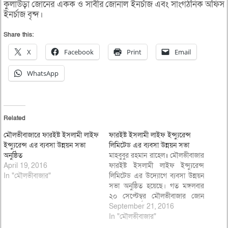
কুলাউড়া জোনের একক ও সাবীর জোনাল ইনর্চাজ এবং সাংগঠনিক অফিস
ইনর্চাজ বৃন্দ।
Share this:
X
Facebook
Print
Email
WhatsApp
Related
মৌলভীবাজারে ফারইষ্ট ইসলামী লাইফ
ফারইষ্ট ইসলামী লাইফ ইন্স্যুরেন্স
ইন্স্যুরেন্স এর ব্যবসা উন্নয়ন সভা
লিমিটেড এর ব্যবসা উন্নয়ন সভা
অনুষ্ঠিত
মাহবুবুর রহমান রাহেল॥ মৌলভীবাজার
April 19, 2016
ফারইষ্ট ইসলামী লাইফ ইন্স্যুরেন্স
In "মৌলভীবাজার"
লিমিটেড এর উদ্যোগে ব্যবসা উন্নয়ন
সভা অনুষ্ঠিত হয়েছে। গত মঙ্গলবার
২০ সেপ্টেম্বর মৌলভীবাজার জোন
এন্ড সার্ভিস সেন্টার অফিস
September 21, 2016
মিলনায়তনে এ সভা অনুষ্ঠিত হয়।
In "মৌলভীবাজার"
সভায় প্রধান অথিতি হিসাবে বক্তব্য