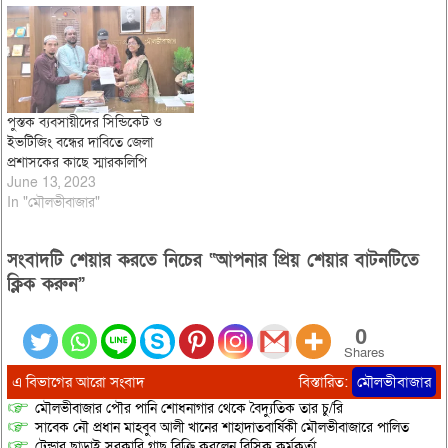
রাখেন, আলহাজ্ব মু: ফরিদ হোসাইন,
এসইভিপি এন্ড ইনচার্জ ওয়েষ্টার্ণ
রিজিওন প্রধান কার্যালয়। প্রধান
আলোচক…
পুস্তক ব্যবসায়ীদের সিন্ডিকেট ও
ইভটিজিং বন্ধের দাবিতে জেলা
প্রশাসকের কাছে স্মারকলিপি
June 13, 2023
In "মৌলভীবাজার"
সংবাদটি শেয়ার করতে নিচের “আপনার প্রিয় শেয়ার বাটনটিতে
ক্লিক করুন”
0
Shares
এ বিভাগের আরো সংবাদ
বিস্তারিত:
মৌলভীবাজার
মৌলভীবাজার পৌর পানি শোধনাগার থেকে বৈদ্যুতিক তার চু/রি
সাবেক নৌ প্রধান মাহবুব আলী খানের শাহাদাতবার্ষিকী মৌলভীবাজারে পালিত
টেন্ডার ছাড়াই সরকারি গাছ বিক্রি করলেন বিসিক কর্মকর্তা