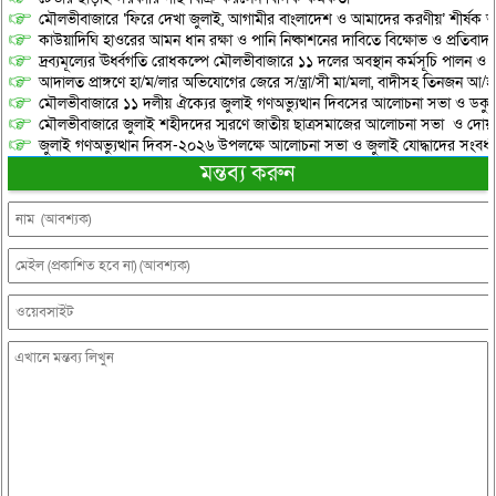
মৌলভীবাজারে ‘ফিরে দেখা জুলাই, আগামীর বাংলাদেশ ও আমাদের করণীয়’ শীর্ষক আ
কাউয়াদিঘি হাওরের আমন ধান রক্ষা ও পানি নিষ্কাশনের দাবিতে বিক্ষোভ ও প্রতিবাদ
দ্রব্যমূল্যের ঊর্ধ্বগতি রোধকল্পে মৌলভীবাজারে ১১ দলের অবস্থান কর্মসূচি পালন ও স
আদালত প্রাঙ্গণে হা/ম/লার অভিযোগের জেরে স/ন্ত্রা/সী মা/মলা, বাদীসহ তিনজন আ/হ
মৌলভীবাজারে ১১ দলীয় ঐক্যের জুলাই গণঅভ্যুত্থান দিবসের আলোচনা সভা ও ডকুমেন্
মৌলভীবাজারে জুলাই শহীদদের স্মরণে জাতীয় ছাত্রসমাজের আলোচনা সভা ও দোয়
জুলাই গণঅভ্যুত্থান দিবস-২০২৬ উপলক্ষে আলোচনা সভা ও জুলাই যোদ্ধাদের সংবর্ধ
মন্তব্য করুন