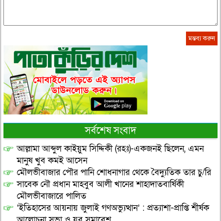
সর্বশেষ সংবাদ
আল্লামা আব্দুল কাইয়ুম সিদ্দিকী (রহঃ)-একজনই ছিলেন, এমন
মানুষ খুব কমই আসেন
মৌলভীবাজার পৌর পানি শোধনাগার থেকে বৈদ্যুতিক তার চু/রি
সাবেক নৌ প্রধান মাহবুব আলী খানের শাহাদাতবার্ষিকী
মৌলভীবাজারে পালিত
‘ইতিহাসের আয়নায় জুলাই গণঅভ্যুত্থান’ : প্রত্যাশা-প্রাপ্তি শীর্ষক
আলোচনা সভা ও যুব সমাবেশ