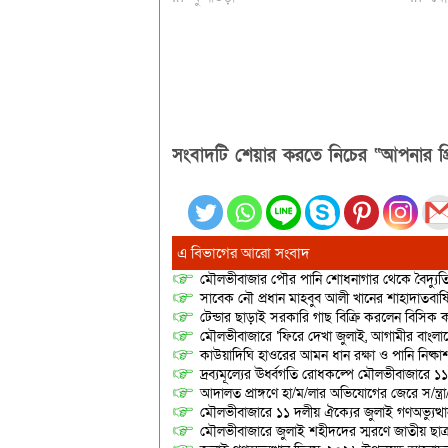
সংবাদটি শেয়ার করতে নিচের “আপনার প্র
এ বিভাগের আরো সংবাদ
মৌলভীবাজার পৌর পানি শোধনাগার থেকে বৈদ্যুতি
সাবেক নৌ প্রধান মাহবুব আলী খানের শাহাদাতবার
টেন্ডার ছাড়াই সরকারি গাছ বিক্রি করলেন বিসিক কর
মৌলভীবাজারে ‘ফিরে দেখা জুলাই, আগামীর বাংলা
কাউয়াদিঘি হাওরের আমন ধান রক্ষা ও পানি নিষ্কা
দ্রব্যমূল্যের ঊর্ধ্বগতি রোধকল্পে মৌলভীবাজারে ১১
আদালত প্রাঙ্গণে হা/ম/লার অভিযোগের জেরে স/ন্ত্
মৌলভীবাজারে ১১ দলীয় ঐক্যের জুলাই গণঅভ্যুত্থ
মৌলভীবাজারে জুলাই শহীদদের স্মরণে জাতীয় ছ