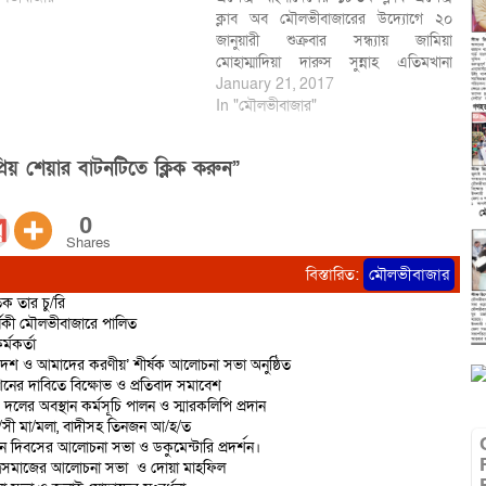
ক্লাব অব মৌলভীবাজারের উদ্যোগে ২০
জানুয়ারী শুক্রবার সন্ধ্যায় জামিয়া
মোহাম্মাদিয়া দারুস সুন্নাহ এতিমখানা
মাদ্রাসার এতিম ছাত্রদের মধ্যে শীতবস্ত্র
January 21, 2017
(কম্বল) বিতরণ কর্মসূচী সম্পন্ন করা হয়।
In "মৌলভীবাজার"
উলে-খ্য ঐদিন এপেক্স ক্লাব অব
মৌলভীবাজারের ২০১৭ বর্ষের প্রথম ডিনার
িয় শেয়ার বাটনটিতে ক্লিক করুন”
মিটিং অনুষ্ঠিত হয়। ৮৯৩তম ডিনার সভায়…
0
Shares
বিস্তারিত:
মৌলভীবাজার
ক তার চু/রি
্ষিকী মৌলভীবাজারে পালিত
্মকর্তা
দেশ ও আমাদের করণীয়’ শীর্ষক আলোচনা সভা অনুষ্ঠিত
শনের দাবিতে বিক্ষোভ ও প্রতিবাদ সমাবেশ
 দলের অবস্থান কর্মসূচি পালন ও স্মারকলিপি প্রদান
রা/সী মা/মলা, বাদীসহ তিনজন আ/হ/ত
ান দিবসের আলোচনা সভা ও ডকুমেন্টারি প্রদর্শন।
াত্রসমাজের আলোচনা সভা ও দোয়া মাহফিল