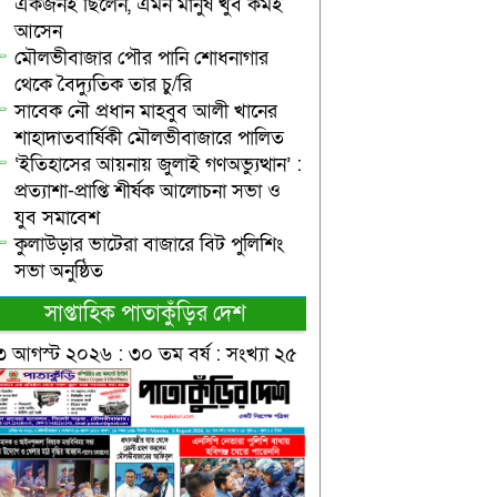
একজনই ছিলেন, এমন মানুষ খুব কমই
আসেন
মৌলভীবাজার পৌর পানি শোধনাগার
থেকে বৈদ্যুতিক তার চু/রি
সাবেক নৌ প্রধান মাহবুব আলী খানের
শাহাদাতবার্ষিকী মৌলভীবাজারে পালিত
‘ইতিহাসের আয়নায় জুলাই গণঅভ্যুত্থান’ :
প্রত্যাশা-প্রাপ্তি শীর্ষক আলোচনা সভা ও
যুব সমাবেশ
কুলাউড়ার ভাটেরা বাজারে বিট পুলিশিং
সভা অনুষ্ঠিত
সাপ্তাহিক পাতাকুঁড়ির দেশ
৩ আগস্ট ২০২৬ : ৩০ তম বর্ষ : সংখ্যা ২৫