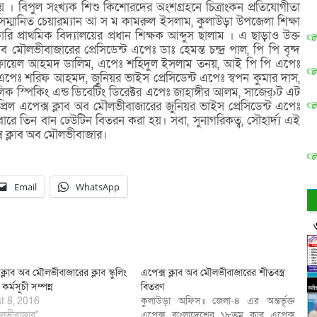
হয় । বিপুল সংখ্যক শিশু কিশোরদের অংশগ্রহনে চিত্রাংকন প্রতিযোগীতা
ম্মানিত চেয়ারম্যান আ স ম কামরুল ইসলাম, কুলাউড়া উপজেলা শিক্ষা
রি প্রাথমিক বিদ্যালয়ের প্রধান শিক্ষক আব্দুস ছালাম । এ ছাড়াও উক্ত
 মৌলভীবাজারের প্রেসিডেন্ট এপেঃ ডাঃ হেমন্ত চন্দ্র পাল, পি পি বৃন্দ
ায়েল আহমদ ডালিম, এপেঃ শহিদুল ইসলাম তনয়, আই পি পি এপেঃ
 এপেঃ শরিফ আহমদ, জুনিয়র ভাইস প্রেসিডেন্ট এপেঃ স্বপন কুমার দাস,
স্পিকিং এন্ড ডিবেটিং ডিরেক্টর এপেঃ জাহাঙ্গীর আলম, সাজের্›ট এট
িল এপেক্স ক্লাব অব মৌলভীবাজারের জুনিয়র ভাইস প্রেসিডেন্ট এপেঃ
িবারে তিন বান ঢেউটিন বিতরন করা হয়। সবা, সুনাগরিকত্ব, সৌহার্দ্য এই
ক্স ক্লাব অব মৌলভীবাজার।
Email
WhatsApp
ক্লাব অব মৌলভীবাজারের ক্লাব স্কুলিং
এপেক্স ক্লাব অব মৌলভীবাজারের শীতবস্ত্র
কর্মসূচী সম্পন্ন
বিতরণ
t 8, 2016
কুলাউড়া অফিস॥ জেলা-৪ এর অন্তর্ভূক্ত
লভীবাজার"
এপেক্স বাংলাদেশের ১৮তম ক্লাব এপেক্স