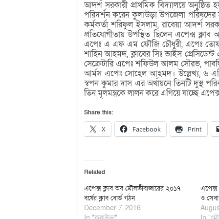
আদর্শ সরকারী প্রাথমিক বিদ্যালয়ে অনুষ্ঠিত 
পরিদর্শন করেন কুলাউড়া উপজেলা পরিষদের স
কর্মকর্তা শরিফুল ইসলাম, রাবেয়া আদর্শ সরকা
প্রতিযোগীতায় উপস্থিত ছিলেন এপেক্স ক্লাব অব
এপেঃ এ এফ এম ফৌজি চৌধুরী, এপেঃ তোফ
শাহিন আহমদ, ক্লাবের সিঃ ভাইস প্রেসিডেন্ট
সেক্রেটারি এপেঃ শফিউল আলম সৌরভ, পাবলিক 
আর্মস এপেঃ সোহেল আহমদ। উল্লেখ্য, ৬ এপ্র
স্বপন কুমার দাস এর অর্থায়নে তিনটি দুস্থ পর
তিন মূলমন্ত্রকে লালন করে এগিয়ে যাচ্ছে এপে
Share this:
X
Facebook
Print
Related
এপেক্স ক্লাব অব মৌলভীবাজারের ২০১৭
এপেক্স 
বর্ষের ক্লাব বোর্ড গঠন
ও সেবা 
December 7, 2016
Augus
In "কুলাউড়া"
In "মৌ