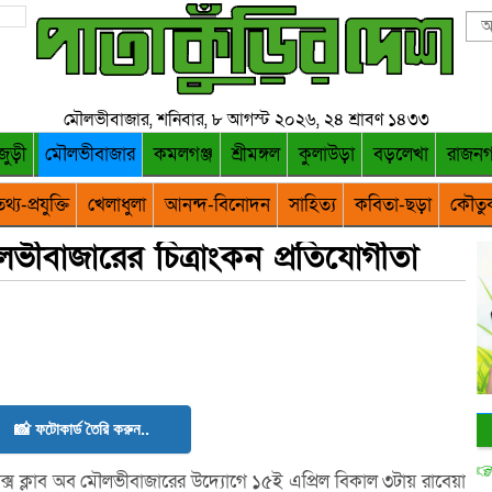
মৌলভীবাজার, শনিবার, ৮ আগস্ট ২০২৬, ২৪ শ্রাবণ ১৪৩৩
জুড়ী
মৌলভীবাজার
কমলগঞ্জ
শ্রীমঙ্গল
কুলাউড়া
বড়লেখা
রাজন
থ্য-প্রযুক্তি
খেলাধুলা
আনন্দ-বিনোদন
সাহিত্য
কবিতা-ছড়া
কৌতু
লভীবাজারের চিত্রাংকন প্রতিযোগীতা
📸 ফটোকার্ড তৈরি করুন..
্স ক্লাব অব মৌলভীবাজারের উদ্যোগে ১৫ই এপ্রিল বিকাল ৩টায় রাবেয়া