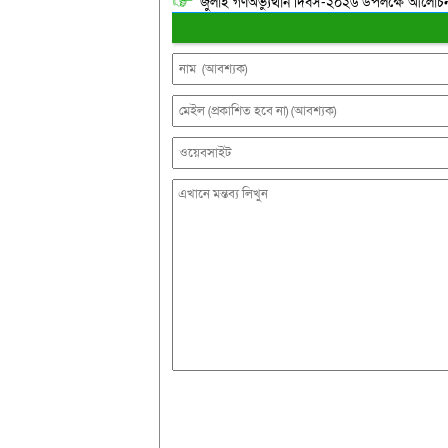
জুলাই গণঅভ্যুত্থান দিবস-২০২৬ উপলক্ষে আলোচনা