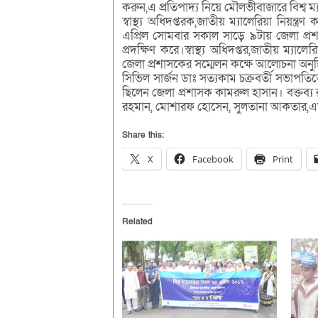
করুন,এ প্রতিপাদ্য নিয়ে মৌলভীবাজারে বিশ্ব ম্
স্বাস্থ্য অধিদপ্তরক,জাতীয় ম্যালেরিয়া নিয়ন্ত্র
এপ্রিল সোমবার সকাল সাড়ে ৯টায় জেলা প্রশাসক
প্রদক্ষিণ করে।স্বাস্থ্য অধিদপ্তর,জাতীয় ম্যালের
জেলা প্রশাসকের সম্মেলন কক্ষে আলোচনা অনুষ
সিভিল সার্জন ডাঃ সত্যকাম চক্রবর্তী সভাপত
ছিলেন জেলা প্রশাসক কামরুল হাসান। বক্তব্য রাখে
রহমান, মোশারফ হোসেন, সুলতানা আকতার,এড
Share this:
X
Facebook
Print
Related