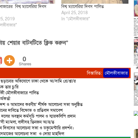
াজারের বিশ্ব ম্যালেরিয়া দিবস
বিশ্ব ম্যালেরিয়া দিবস পালিত
April 25, 2018
25, 2019
In "মৌলভীবাজার"
লভীবাজার"
িয় শেয়ার বাটনটিতে ক্লিক করুন”
0
Shares
বিস্তারিত:
মৌলভীবাজার
ড়ানোর অভিযোগে ঢাকা থেকে আ/সামি গ্রে/প্তা/র
ক তার চু/রি
্ষিকী মৌলভীবাজারে পালিত
্মকর্তা
দেশ ও আমাদের করণীয়’ শীর্ষক আলোচনা সভা অনুষ্ঠিত
শনের দাবিতে বিক্ষোভ ও প্রতিবাদ সমাবেশ
 দলের অবস্থান কর্মসূচি পালন ও স্মারকলিপি প্রদান
রা/সী মা/মলা, বাদীসহ তিনজন আ/হ/ত
ান দিবসের আলোচনা সভা ও ডকুমেন্টারি প্রদর্শন।
াত্রসমাজের আলোচনা সভা ও দোয়া মাহফিল