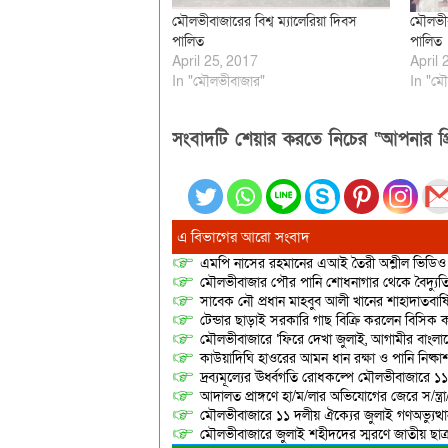
মৌলভীবাজারের বিশ্ব ম্যালেরিয়া দিবস
মৌলভীব
পালিত
পালিত
April 25, 2017
April 
In "মৌলভীবাজার"
In "মৌ
সংবাদটি শেয়ার করতে নিচের “আপনার প্র
এ বিভাগের আরো সংবাদ
এমপি নাসের রহমানের এআই তৈরী অশ্লীল ভিডিও ছ
মৌলভীবাজার পৌর পানি শোধনাগার থেকে বৈদ্যুতি
সাবেক নৌ প্রধান মাহবুব আলী খানের শাহাদাতবার
টেন্ডার ছাড়াই সরকারি গাছ বিক্রি করলেন বিসিক কর
মৌলভীবাজারে ‘ফিরে দেখা জুলাই, আগামীর বাংলা
কাউয়াদিঘি হাওরের আমন ধান রক্ষা ও পানি নিষ্কা
দ্রব্যমূল্যের ঊর্ধ্বগতি রোধকল্পে মৌলভীবাজারে ১১
আদালত প্রাঙ্গণে হা/ম/লার অভিযোগের জেরে স/ন্ত্
মৌলভীবাজারে ১১ দলীয় ঐক্যের জুলাই গণঅভ্যুত্থ
মৌলভীবাজারে জুলাই শহীদদের স্মরণে জাতীয় ছ