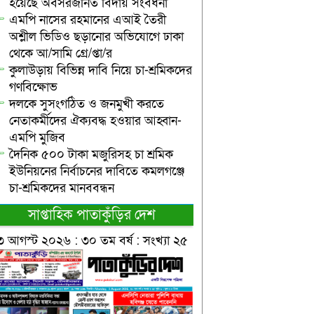
হয়েছে অবসরজনিত বিদায় সংবর্ধনা
এমপি নাসের রহমানের এআই তৈরী
অশ্লীল ভিডিও ছড়ানোর অভিযোগে ঢাকা
থেকে আ/সামি গ্রে/প্তা/র
কুলাউড়ায় বিভিন্ন দাবি নিয়ে চা-শ্রমিকদের
গণবিক্ষোভ
দলকে সুসংগঠিত ও জনমুখী করতে
নেতাকর্মীদের ঐক্যবদ্ধ হওয়ার আহ্বান-
এমপি মুজিব
দৈনিক ৫০০ টাকা মজুরিসহ চা শ্রমিক
ইউনিয়নের নির্বাচনের দাবিতে কমলগঞ্জে
চা-শ্রমিকদের মানববন্ধন
সাপ্তাহিক পাতাকুঁড়ির দেশ
৩ আগস্ট ২০২৬ : ৩০ তম বর্ষ : সংখ্যা ২৫