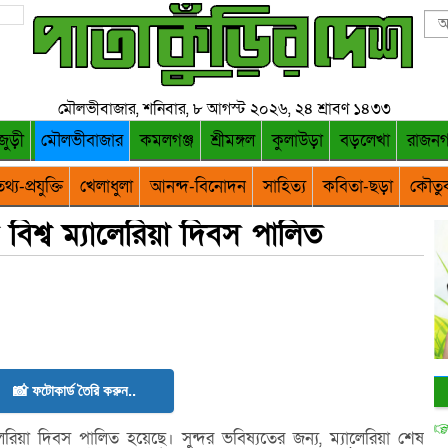
মৌলভীবাজার, শনিবার, ৮ আগস্ট ২০২৬, ২৪ শ্রাবণ ১৪৩৩
জুড়ী
মৌলভীবাজার
কমলগঞ্জ
শ্রীমঙ্গল
কুলাউড়া
বড়লেখা
রাজন
থ্য-প্রযুক্তি
খেলাধুলা
আনন্দ-বিনোদন
সাহিত্য
কবিতা-ছড়া
কৌতু
িশ্ব ম্যালেরিয়া দিবস পালিত
📸 ফটোকার্ড তৈরি করুন..
েরিয়া দিবস পালিত হয়েছে। সুন্দর ভবিষ্যতের জন্য, ম্যালেরিয়া শেষ