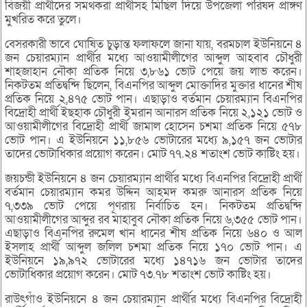
বিজয়ী প্রার্থীদের সমর্থকরা প্রার্থীসহ মিছিল দিয়ে উপজেলা পরিষদ প্রাঙ্গণ
মুখরিত করে তুলে।
বেসরকারী ভাবে ঘোষিত চুড়ান্ত ফলাফলে জানা যায়, বরমচাল ইউনিয়নে ৪
জন চেয়ারম্যান প্রার্থীর মধ্যে আওয়ামীলীগের আব্দুল আহবাব চৌধুরী
শাহজাহান নৌকা প্রতিক নিয়ে ৩,৮৬১ ভোট পেয়ে জয় লাভ করেন।
নিকটতম প্রতিদ্বন্দি ছিলেন, বিএনপির আব্দুল মোক্তাদির মুক্তার ধানের শীষ
প্রতিক নিয়ে ২,৪৭৫ ভোট পান। এছাড়াও বর্তমান চেয়ারম্যান বিএনপির
বিদ্রোহী প্রার্থী ইছহাক চৌধুরী ইমরান আনারস প্রতিক নিয়ে ২,১২১ ভোট ও
আওয়ামীলীগের বিদ্রোহী প্রার্থী জামাল হোসেন চশমা প্রতিক নিয়ে ৫৭৮
ভোট পান। এ ইউনিয়নে ১১,৮৫৬ ভোটারের মধ্যে ৯,১৫৭ জন ভোটার
তাদের ভোটাধিকার প্রয়োগ করেন। মোট ৭৭.২৪ শতাংশ ভোট কাষ্টিং হয়।
জয়চন্ডী ইউনিয়নে ৪ জন চেয়ারম্যান প্রার্থীর মধ্যে বিএনপির বিদ্রোহী প্রার্থী
বর্তমান চেয়ারম্যান কমর উদ্দিন আহমদ কমরু আনারস প্রতিক নিয়ে
৭,৩৩৯ ভোট পেয়ে পূণরায় নির্বাচিত হন। নিকটতম প্রতিদ্বন্দি
আওয়ামীলীগের আব্দুর রব মাহাবুব নৌকা প্রতিক নিয়ে ৬,৩৫৫ ভোট পান।
এছাড়াও বিএনপির রুমেল খান ধানের শীষ প্রতিক নিয়ে ৬৪০ ও আল
ইসলাহ প্রার্থী আব্দুল জলিল চশমা প্রতিক নিয়ে ১৭০ ভোট পান। এ
ইউনিয়নে ১৯,৯৭২ ভোটারের মধ্যে ১৪৭১৬ জন ভোটার তাদের
ভোটাধিকার প্রয়োগ করেন। মোট ৭৩.৭৮ শতাংশ ভোট কাষ্টিং হয়।
রাউৎগাঁও ইউনিয়নে ৪ জন চেয়ারম্যান প্রার্থীর মধ্যে বিএনপির বিদ্রোহী