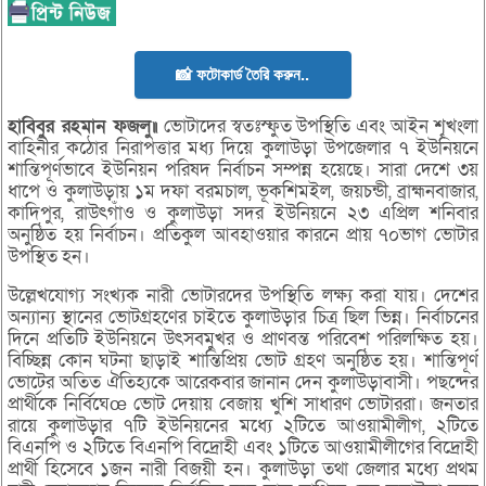
📸 ফটোকার্ড তৈরি করুন..
হাবিবুর রহমান ফজলু॥
ভোটাদের স্বতঃস্ফুত উপস্থিতি এবং আইন শৃ্খংলা
বাহিনীর কঠোর নিরাপত্তার মধ্য দিয়ে কুলাউড়া উপজেলার ৭ ইউনিয়নে
শান্তিপূর্ণভাবে ইউনিয়ন পরিষদ নির্বাচন সম্পন্ন হয়েছে। সারা দেশে ৩য়
ধাপে ও কুলাউড়ায় ১ম দফা বরমচাল, ভূকশিমইল, জয়চন্ডী, ব্রাহ্মনবাজার,
কাদিপুর, রাউৎগাঁও ও কুলাউড়া সদর ইউনিয়নে ২৩ এপ্রিল শনিবার
অনুষ্ঠিত হয় নির্বাচন। প্রতিকুল আবহাওয়ার কারনে প্রায় ৭০ভাগ ভোটার
উপস্থিত হন।
উল্লেখযোগ্য সংখ্যক নারী ভোটারদের উপস্থিতি লক্ষ্য করা যায়। দেশের
অন্যান্য স্থানের ভোটগ্রহণের চাইতে কুলাউড়ার চিত্র ছিল ভিন্ন। নির্বাচনের
দিনে প্রতিটি ইউনিয়নে উৎসবমুখর ও প্রাণবন্ত পরিবেশ পরিলক্ষিত হয়।
বিচ্ছিন্ন কোন ঘটনা ছাড়াই শান্তিপ্রিয় ভোট গ্রহণ অনুষ্ঠিত হয়। শান্তিপূর্ণ
ভোটের অতিত ঐতিহ্যকে আরেকবার জানান দেন কুলাউড়াবাসী। পছন্দের
প্রার্থীকে নির্বিঘেœ ভোট দেয়ায় বেজায় খুশি সাধারণ ভোটাররা। জনতার
রায়ে কুলাউড়ার ৭টি ইউনিয়নের মধ্যে ২টিতে আওয়ামীলীগ, ২টিতে
বিএনপি ও ২টিতে বিএনপি বিদ্রোহী এবং ১টিতে আওয়ামীলীগের বিদ্রোহী
প্রার্থী হিসেবে ১জন নারী বিজয়ী হন। কুলাউড়া তথা জেলার মধ্যে প্রথম