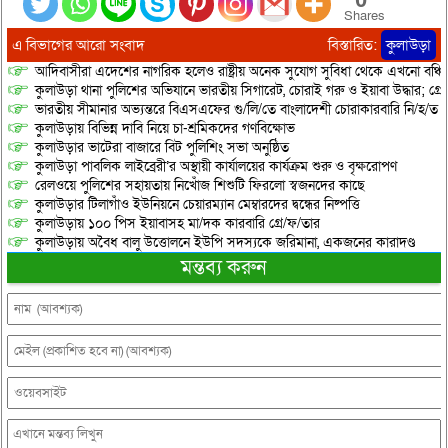
Shares
এ বিভাগের আরো সংবাদ
বিস্তারিত:
কুলাউড়া
আদিবাসীরা এদেশের নাগরিক হলেও রাষ্ট্রীয় অনেক সুযোগ সুবিধা থেকে এখনো বঞ্চি
কুলাউড়া থানা পুলিশের অভিযানে ভারতীয় সিগারেট, চোরাই গরু ও ইয়াবা উদ্ধার; গ্রেপ্
ভারতীয় সীমানার অভ্যন্তরে বিএসএফের গু/লি/তে বাংলাদেশী চোরাকারবারি নি/হ/ত
কুলাউড়ায় বিভিন্ন দাবি নিয়ে চা-শ্রমিকদের গণবিক্ষোভ
কুলাউড়ার ভাটেরা বাজারে বিট পুলিশিং সভা অনুষ্ঠিত
কুলাউড়া পাবলিক লাইব্রেরী’র অস্থায়ী কার্যালয়ের কার্যক্রম শুরু ও বৃক্ষরোপণ
রেলওয়ে পুলিশের সহায়তায় নিখোঁজ শিশুটি ফিরলো স্বজনদের কাছে
কুলাউড়ার টিলাগাঁও ইউনিয়নে চেয়ারম্যান মেম্বারদের দ্বন্ধের নিষ্পত্তি
কুলাউড়ায় ১০০ পিস ইয়াবাসহ মা/দক কারবারি গ্রে/ফ/তার
কুলাউড়ায় অবৈধ বালু উত্তোলনে ইউপি সদস্যকে জরিমানা, একজনের কারাদণ্ড
মন্তব্য করুন