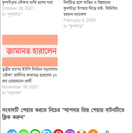
কুলাউড়ায় নৌকার মাঝি হলেন যারা
নির্বাচিত হলে শান্তির ও উন্নয়নের
October 26, 2021
কুলাউড়া উপহার দিতে চাই- জিমিউর
In "কুলাউড়া"
রহমান ম্যান্ডেলা
February 8, 2026
In "কুলাউড়া"
তৃতীয় ধাপের ইউপি নির্বাচন বড়লেখায়
‘নৌকা’ প্রার্থীসহ জামানত হারালেন ১৭
জন চেয়ারম্যান প্রার্থী
November 30, 2021
In "বড়লেখা"
সংবাদটি শেয়ার করতে নিচের “আপনার প্রিয় শেয়ার বাটনটিতে
ক্লিক করুন”
0