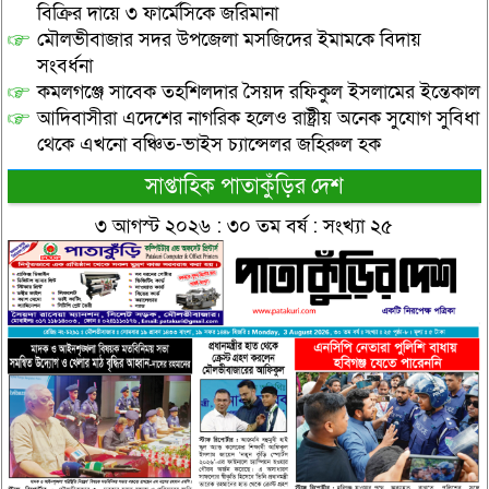
বিক্রির দায়ে ৩ ফার্মেসিকে জরিমানা
মৌলভীবাজার সদর উপজেলা মসজিদের ইমামকে বিদায়
সংবর্ধনা
কমলগঞ্জে সাবেক তহশিলদার সৈয়দ রফিকুল ইসলামের ইন্তেকাল
আদিবাসীরা এদেশের নাগরিক হলেও রাষ্ট্রীয় অনেক সুযোগ সুবিধা
থেকে এখনো বঞ্চিত-ভাইস চ্যান্সেলর জহিরুল হক
সাপ্তাহিক পাতাকুঁড়ির দেশ
৩ আগস্ট ২০২৬ : ৩০ তম বর্ষ : সংখ্যা ২৫