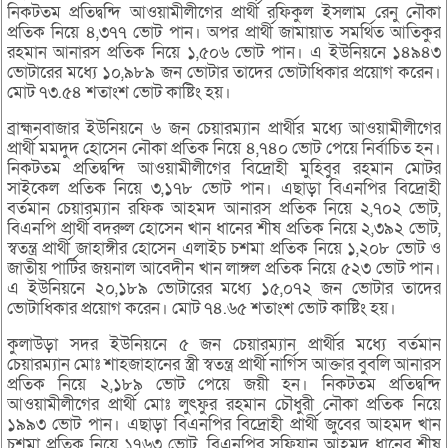
নিকটতম প্রতিদ্বন্দি আওয়ামীলীগের প্রার্থী রফিকুল ইসলাম রেনু নৌকা
প্রতিক নিয়ে ৪,৩৭৭ ভোট পান। অপর প্রার্থী জামায়াত সমর্থিত আতিকুর
রহমান আনারস প্রতিক নিয়ে ১,৫০৬ ভোট পান। এ ইউনিয়নে ১৪৯৪৩
ভোটারের মধ্যে ১০,৯৮৯ জন ভোটার তাদের ভোটাধিকার প্রয়োগ করেন।
মোট ৭৩.৫৪ শতাংশ ভোট কাষ্টিং হয়।
ব্রাহ্মনবাজার ইউনিয়নে ৬ জন চেয়ারম্যান প্রার্থীর মধ্যে আওয়ামীলীগের
প্রার্থী মমদুদ হোসেন নৌকা প্রতিক নিয়ে ৪,৭৪০ ভোট পেয়ে নির্বাচিত হন।
নিকটতম প্রতিদ্বন্দি আওয়ামীলীগের বিদ্রোহী মুহিবুর রহমান মোটর
সাইকেল প্রতিক নিয়ে ৩,১৭৮ ভোট পান। এছাড়া বিএনপির বিদ্রোহী
বর্তমান চেয়ারম্যান রফিক আহমদ আনারস প্রতিক নিয়ে ২,৭০২ ভোট,
বিএনপি প্রার্থী বদরুল হোসেন খান ধানের শীষ প্রতিক নিয়ে ২,৩৯২ ভোট,
স্বতন্ত্র প্রার্থী জাহাঙ্গীর হোসেন এলাইচ চশমা প্রতিক নিয়ে ১,২০৮ ভোট ও
জাতীয় পার্টির জয়নাল আবেদীন খান লাঙ্গল প্রতিক নিয়ে ৫২৩ ভোট পান।
এ ইউনিয়নে ২০,১৮৯ ভোটারের মধ্যে ১৫,০৭২ জন ভোটার তাদের
ভোটাধিকার প্রয়োগ করেন। মোট ৭৪.৬৫ শতাংশ ভোট কাষ্টিং হয়।
কুলাউড়া সদর ইউনিয়নে ৫ জন চেয়ারম্যান প্রার্থীর মধ্যে বর্তমান
চেয়ারম্যান মোঃ শাহজাহানের স্ত্রী স্বতন্ত্র প্রার্থী নার্গিস আক্তার বুবলি আনারস
প্রতিক নিয়ে ২,১৮৯ ভোট পেয়ে জয়ী হন। নিকটতম প্রতিদ্বন্দি
আওয়ামীলীগের প্রার্থী মোঃ লুৎফুর রহমান চৌধুরী নৌকা প্রতিক নিয়ে
১৯৯৩ ভোট পান। এছাড়া বিএনপির বিদ্রোহী প্রার্থী জুবের আহমদ খান
চশমা প্রতিক নিয়ে ১৭৬৩ ভোট, বিএনপির সুফিয়ান আহমদ ধানের শীষ