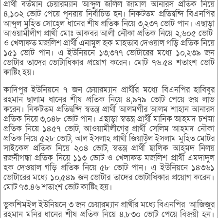
প্রার্থী বর্তমান চেয়ারম্যান আব্দুল জলিল জামাল আনারস প্রতিক নিয়ে
৪,১০২ ভোট পেয়ে পূনরায় নির্বাচিত হন। নিকটতম প্রতিদ্বন্দি বিএনপির
আব্দুল মুহিত সোহেল ধানের শীষ প্রতিক নিয়ে ৩,২৩৭ ভোট পান। এছাড়া
আওয়ামীলীগ প্রার্থী মোঃ আকবর আলী নৌকা প্রতিক নিয়ে ২,৬০৫ ভোট
ও খেলাফত মজলিশ প্রার্থী এনামুল হক মাহতাব দেওয়াল গড়ি প্রতিক নিয়ে
১৫১ ভোট পান। এ ইউনিয়নে ১৩,৩৭৭ ভোটারের মধ্যে ১০,২৩৯ জন
ভোটার তাদের ভোটাধিকার প্রয়োগ করেন। মোট ৭৬.৫৪ শতাংশ ভোট
কাষ্টিং হয়।
কাদিপুর ইউনিয়নে ৭ জন চেয়ারম্যান প্রার্থীর মধ্যে বিএনপির হাবিবুর
রহমান ছালাম ধানের শীষ প্রতিক নিয়ে ৪,৯৭৯ ভোট পেয়ে জয় লাভ
করেন। নিকটতম প্রতিদ্বন্দি স্বতন্ত্র প্রার্থী আলমগীর আলম শাহান আনারস
প্রতিক নিয়ে ৩,০৪৮ ভোট পান। এছাড়া স্বতন্ত্র প্রার্থী মানিক আহমদ চশমা
প্রতিক নিয়ে ১৪৫৭ ভোট, আওয়ামীলীগের প্রার্থী সেলিম আহমদ নৌকা
প্রতিক নিয়ে ৫২৮ ভোট, আল ইসলাহ প্রার্থী জিয়াউল ইসলাম মুহিত মোটর
সাইকেল প্রতিক নিয়ে ২০৪ ভোট, স্বতন্ত্র প্রার্থী ছালিক আহমদ নিলয়
রজনীগন্ধা প্রতিক নিয়ে ১১৩ ভোট ও খেলাফত মজলিশ প্রার্থী এমদাদুল
হক দেওয়াল গড়ি প্রতিক নিয়ে ৫৮ ভোট পান। এ ইউনিয়নে ১৪৩৬১
ভোটারের মধ্যে ১০,৫৪৯ জন ভোটার তাদের ভোটাধিকার প্রয়োগ করেন।
মোট ৭৩.৪৬ শতাংশ ভোট কাষ্টিং হয়।
ভুকশিমইল ইউনিয়নে ৩ জন চেয়ারম্যান প্রার্থীর মধ্যে বিএনপির আজিজুর
রহমান মনির ধানের শীষ প্রতিক নিয়ে ৪,৮৩০ ভোট পেয়ে বিজয়ী হন।