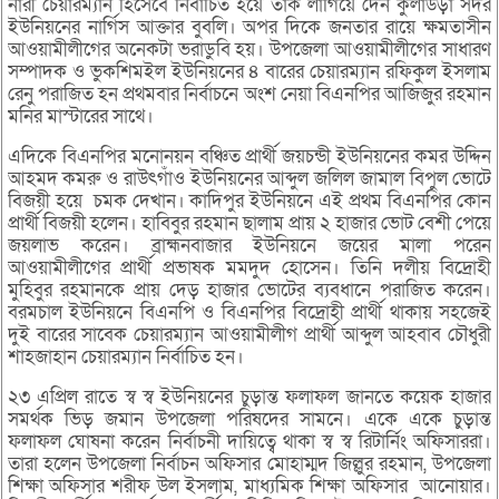
নারী চেয়ারম্যান হিসেবে নির্বাচিত হয়ে তাক লাগিয়ে দেন কুলাউড়া সদর
ইউনিয়নের নার্গিস আক্তার বুবলি। অপর দিকে জনতার রায়ে ক্ষমতাসীন
আওয়ামীলীগের অনেকটা ভরাডুবি হয়। উপজেলা আওয়ামীলীগের সাধারণ
সম্পাদক ও ভুকশিমইল ইউনিয়নের ৪ বারের চেয়ারম্যান রফিকুল ইসলাম
রেনু পরাজিত হন প্রথমবার নির্বাচনে অংশ নেয়া বিএনপির আজিজুর রহমান
মনির মাস্টারের সাথে।
এদিকে বিএনপির মনোনয়ন বঞ্চিত প্রার্থী জয়চন্ডী ইউনিয়নের কমর উদ্দিন
আহমদ কমরু ও রাউৎগাঁও ইউনিয়নের আব্দুল জলিল জামাল বিপুল ভোটে
বিজয়ী হয়ে চমক দেখান। কাদিপুর ইউনিয়নে এই প্রথম বিএনপির কোন
প্রার্থী বিজয়ী হলেন। হাবিবুর রহমান ছালাম প্রায় ২ হাজার ভোট বেশী পেয়ে
জয়লাভ করেন। ব্রাহ্মনবাজার ইউনিয়নে জয়ের মালা পরেন
আওয়ামীলীগের প্রার্থী প্রভাষক মমদুদ হোসেন। তিনি দলীয় বিদ্রোহী
মুহিবুর রহমানকে প্রায় দেড় হাজার ভোটের ব্যবধানে পরাজিত করেন।
বরমচাল ইউনিয়নে বিএনপি ও বিএনপির বিদ্রোহী প্রার্থী থাকায় সহজেই
দুই বারের সাবেক চেয়ারম্যান আওয়ামীলীগ প্রার্থী আব্দুল আহবাব চৌধুরী
শাহজাহান চেয়ারম্যান নির্বাচিত হন।
২৩ এপ্রিল রাতে স্ব স্ব ইউনিয়নের চুড়ান্ত ফলাফল জানতে কয়েক হাজার
সমর্থক ভিড় জমান উপজেলা পরিষদের সামনে। একে একে চুড়ান্ত
ফলাফল ঘোষনা করেন নির্বাচনী দায়িত্বে থাকা স্ব স্ব রিটার্নিং অফিসাররা।
তারা হলেন উপজেলা নির্বাচন অফিসার মোহাম্মদ জিল্লুর রহমান, উপজেলা
শিক্ষা অফিসার শরীফ উল ইসলাম, মাধ্যমিক শিক্ষা অফিসার আনোয়ার।