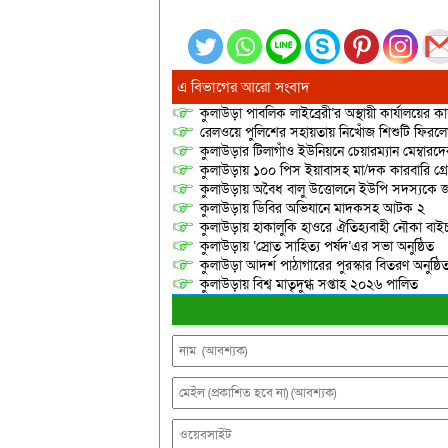
এ বিভাগের আরো সংবাদ
কুলাউড়া পাবলিক লাইব্রেরী’র অস্থায়ী কার্যালয়ের কার
রেলওয়ে পুলিশের সহায়তায় নিখোঁজ শিশুটি ফিরল
কুলাউড়ার টিলাগাঁও ইউনিয়নে চেয়ারম্যান মেম্বারদের দ্
কুলাউড়ায় ১০০ পিস ইয়াবাসহ মা/দক কারবারি গ্র
কুলাউড়ায় অবৈধ বালু উত্তোলনে ইউপি সদস্যকে জ
কুলাউড়ায় ডিবির অভিযানে মাদকসহ আটক ২
কুলাউড়ায় হাকালুকি হাওরে ঐতিহ্যবাহী নৌকা বাইচ
কুলাউড়ায় ‘স্রোত সাহিত্য পর্ষদ’এর সভা অনুষ্ঠিত
কুলাউড়া আদর্শ পাঠাগারের পুরস্কার বিতরণ অনুষ্ঠি
কুলাউড়ায় বিশ্ব মাতৃদুগ্ধ সপ্তাহ ২০২৬ পালিত