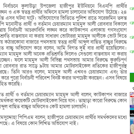
র্বাচনে কুলাউড়া উপজেলা হাজীপুর ইউনিয়নে বিএনপি প্রার্থীর
ন ও এক স্বতন্ত্র প্রার্থীর অফিসে হামলা চালানোর অভিযোগ উঠেছে। ২৪
র্যন্ত এসব ঘটনা ঘটে। অভিযোগের ভিত্তিতে পুলিশ রাতে সরেজমিন তদন্ত
 মনোনীত প্রার্থী ও বর্তমান চেয়ারম্যান মাহমুদ আলী রোববার বিকালে
ায় নির্বাচনী আচরণবিধি লঙ্ঘন করে কাউকাপন এলাকায় গণসংযোগ
রতিশ্রুতি বাস্তবায়ন না করায় সাধারণ ভোটাররা মাহমুদ আলীকে ভোট দিতে
ঠারকোনা বাজারে পথসভায় স্বতন্ত্র প্রার্থী আব্দুল বাছিত বাচ্চুর বিরুদ্ধে
্দুল বাছিত বাচ্চু অভিযোগ করে বলেন, আমি বিগত দুই বার প্রার্থী হয়েছিলেন।
যান মাহমুদ আলী অনেক প্রতিশ্রুতি দিলেও সেগুলো বাস্তবায়ন না করায়
চ্ছেন। ফলে মাহমুদ আলী বিভিন্ন পথসভায় আমার বিরুদ্ধে কুরুচিপূর্ণ
করা রোববার রাত সাড়ে ৯টায় আমার মোটরসাইকেল প্রতিকের হাজীপুরস্থ
ে। তিনি আরও বলেন, মাহমুদ আলী এখনও চেয়ারম্যান এবং তাঁর
ৈরী করে পুরো নির্বাচনী পরিবেশ বিনষ্ট করার অপচেষ্টা করছেন। এসব বিষয়ে
হিত করেছি।
্রার্থী ও বর্তমান চেয়ারম্যান মাহমুদ আলী বলেন, কাউকাপন বাজারে
সমর্থকরা কয়েকটি মোটরসাইকেল নিয়ে যান। তাছাড়া কারো বিরুদ্ধে কোন
ব্দুল বাছিত বাচ্চুর অফিসেও কেউ হামলা চালায়নি।
সুদ্দোহা পিপিএম বলেন, হাজীপুরে চেয়ারম্যান প্রার্থীর সমর্থকদের মধ্যে
হয়ে গেছে। এ বিষয়ে কোন লিখিত অভিযোগ নাই।