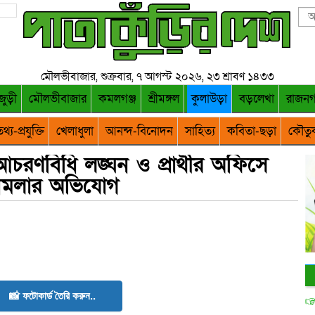
মৌলভীবাজার, শুক্রবার, ৭ আগস্ট ২০২৬, ২৩ শ্রাবণ ১৪৩৩
জুড়ী
মৌলভীবাজার
কমলগঞ্জ
শ্রীমঙ্গল
কুলাউড়া
বড়লেখা
রাজন
থ্য-প্রযুক্তি
খেলাধুলা
আনন্দ-বিনোদন
সাহিত্য
কবিতা-ছড়া
কৌতু
আচরণবিধি লঙ্ঘন ও প্রার্থীর অফিসে
ামলার অভিযোগ
📸 ফটোকার্ড তৈরি করুন..