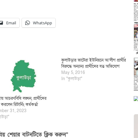
Email
WhatsApp
কুলাউড়ার ভাটেরা ইউনিয়নে আ’লীগ প্রার্থীর
বিরুদ্ধে অন্যান্য প্রার্থীদের যত অভিযোগ
May 5, 2016
In "কুলাউড়া"
য় আচরণবিধি লঙ্ঘন, প্রার্থীদের
 করলেন রিটার্নিং কর্মকর্তা
ber 31, 2023
াউড়া"
িয় শেয়ার বাটনটিতে ক্লিক করুন”