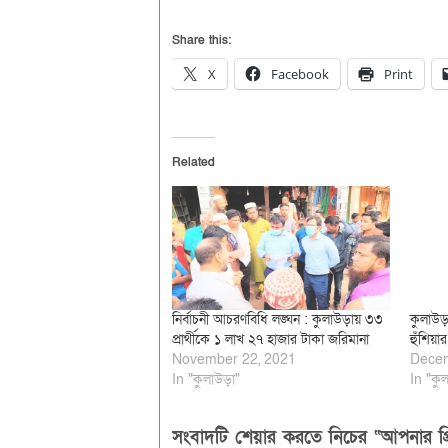
Share this:
X
Facebook
Print
Related
নির্বাচনী আচরণবিধি লঙ্ঘন : কুলাউড়ায় ৩৩
কুলাউড়া
প্রার্থীকে ১ লাখ ২৭ হাজার টাকা জরিমানা
হুঁশিয়ার
November 22, 2021
Decem
In "কুলাউড়া"
In "কুল
সংবাদটি শেয়ার করতে নিচের “আপনার প্র