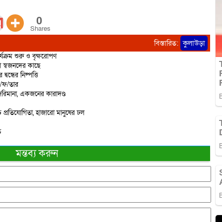
0
Shares
বিস্তারিত:
কুলাউড়া
্যক্রম শুরু ও বৃক্ষরোপণ
ো স্বজনদের কাছে
বন্ধের নিষ্পত্তি
ে/ফ/তার
রিমানা, একজনের কারাদণ্ড
 প্রতিযোগিতা, হাজারো মানুষের ঢল
ত
মন্তব্য করুন