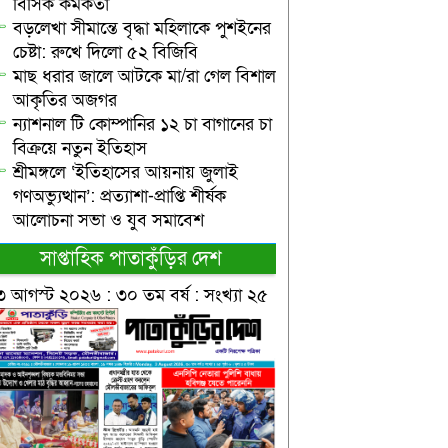
বিসিক কর্মকর্তা
বড়লেখা সীমান্তে বৃদ্ধা মহিলাকে পুশইনের
চেষ্টা: রুখে দিলো ৫২ বিজিবি
মাছ ধরার জালে আটকে মা/রা গেল বিশাল
আকৃতির অজগর
ন্যাশনাল টি কোম্পানির ১২ চা বাগানের চা
বিক্রয়ে নতুন ইতিহাস
শ্রীমঙ্গলে ‘ইতিহাসের আয়নায় জুলাই
গণঅভ্যুত্থান’: প্রত্যাশা-প্রাপ্তি শীর্ষক
আলোচনা সভা ও যুব সমাবেশ
সাপ্তাহিক পাতাকুঁড়ির দেশ
৩ আগস্ট ২০২৬ : ৩০ তম বর্ষ : সংখ্যা ২৫