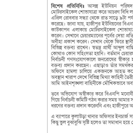
বিশেষ প্রতিনিধি॥
আসন্ন ইউনিয়ন পরিষদ নি
মোটরসাইকেল শোভাযাত্রা করে আচরণ বিধি লঙ্ঘ
এপ্রিল রোববার সন্ধ্যা থেকে রাত সাড়ে ৯টা প
করেছে। জানা যায়, হাজীপুর ইউনিয়নের বিএনপি
কাউকাপন এলাকায় মোটরসাইকেল শোভাযাত্র
করেন। সেখানে চেয়ারম্যানের পূর্বের দেয়া প্
অনীহা প্রকাশ করেন। সেখান থেকে ফিরে স্থানীয় ক
বিভিন্ন বক্তব্য রাখেন। স্বতন্ত্র প্রার্থী আব
কোথাও কোন সহিংসতা হয়নি। বর্তমান চেয়ারম্
নির্বাচনী গণসংযোগকালে জনরোষের স্বীকার হ
বক্তব্য প্রদান করছেন। এছাড়াও তাঁর সমর্থ
অফিসে হামলা চালিয়ে একজনকে আহত করেছ
অবস্থান খারাপ দেখে বিভিন্ন মিথ্যা কাহিনী ত
আমি আইনশৃঙ্খলা বাহিনীকে মৌখিকভাবে অব
তবে অভিযোগ অস্বীকার করে বিএনপি মনোনীত প
গিয়ে নির্বাচনী কমিটি গঠন করার সময় আমার 
ধরণের বক্তব্য প্রদান করেননি এবং হাজীপুরে আ
এ ব্যাপারে কুলাউড়া থানার অফিসার ইনচার্জ সাম
কিছু ভুল বুঝাবুঝি সৃষ্টি হলেও তা সমাধান 