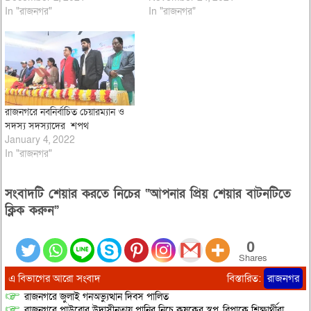
In "রাজনগর"
In "রাজনগর"
রাজনগরে নবনির্বাচিত চেয়ারম্যান ও
সদস্য সদস্যাদের শপথ
January 4, 2022
In "রাজনগর"
সংবাদটি শেয়ার করতে নিচের “আপনার প্রিয় শেয়ার বাটনটিতে
ক্লিক করুন”
0
Shares
এ বিভাগের আরো সংবাদ
বিস্তারিত:
রাজনগর
রাজনগরে জুলাই গনঅভ্যুত্থান দিবস পালিত
রাজনগরে পাউবোর উদাসীনতায় পানির নিচে কৃষকের স্বপ্ন, বিপাকে শিক্ষার্থীরা