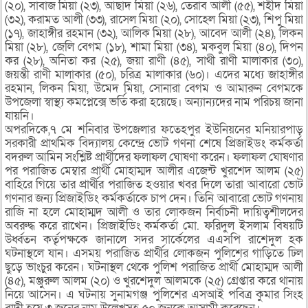
(২০), সাবাজ মিয়া (২৩), আছাদ মিয়া (২৬), তেরাব আলী (৫৫), শহীদ মিয়া
(৩২), করামত আলী (৩৩), রাসেল মিয়া (২০), সোহেল মিয়া (২৩), শিপু মিয়া
(১৭), জাহাঙ্গীর রহমান (৩২), আলিক মিয়া (২৮), আবেদ আলী (২৪), লিকন
মিয়া (২৮), জেলি বেগম (১৮), শামা মিয়া (৩৪), মকবুল মিয়া (৪০), দিপন
কর (২৮), অনিতা কর (২৫), জয়া রাণী (৪৫), সাথী রাণী মালাকার (৩০),
জয়ন্তী রাণী মালাকার (৫০), চরিত্র মালাকার (৬০)। এদের মধ্যে জাহাঙ্গীর
রহমান, লিকন মিয়া, উমেদ মিয়া, সোনারা বেগম ও আমারুন বেগমকে
উপজেলা স্বাস্থ্য কমপ্লেক্সে ভর্তি করা হয়েছে। অন্যান্যদের নাম পরিচয় জানা
যায়নি।
অপরদিকে,৭ মে শনিবার উপজেলার ফতেহপুর ইউনিয়নের মনিয়ারপাড়
সরকারী প্রাথমিক বিদ্যালয় কেন্দ্রে ভোট গণনা শেষে প্রিজাইডং কর্মকর্তা
বদরুল আমিন সংশ্লিষ্ট প্রার্থীদের ফলাফল ঘোষণা করেন। ফলাফল ঘোষণার
পর পরাজিত মেম্বার প্রার্থী মোহাম্মদ আলীর এজেন্ট খুরশেদ আলম (২৫)
বাহিরে গিয়ে তার প্রার্থীর পরাজিত হওয়ার খবর দিলে তারা আবারো ভোট
গণনার জন্য প্রিজাইডিং কর্মকর্তাকে চাপ দেন। তিনি আবারো ভোট গণনায়
রাজি না হলে মোহাম্মদ আলী ও তার লোকজন নির্বাচনী দায়িত্বশীলদের
অবরুদ্ধ করে রাখেন। প্রিজাইডিং কর্মকর্তা মো. ফরিদুল ইসলাম বিষয়টি
উর্ধ্বতন কর্তৃপক্ষকে জানালে সদর সার্কেলের এএসপি রাশেদুল হক
ঘটনাস্থলে যান। এসময় পরাজিত প্রার্থীর লোকজন পুলিশের গাড়িতে ঢিল
ছুড়ে ভাংচুর করেন। ঘটনাস্থল থেকে পুলিশ পরাজিত প্রার্থী মোহাম্মদ আলী
(৪৫), মঞ্জুরুল আলম (২০) ও খুরশেদুল আলমকে (২৫) গ্রেপ্তার করে থানায়
নিয়ে আসেন। এ ঘটনায় সুনামগঞ্জ পুলিশের এসআই পবিত্র কুমার সিংহ