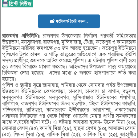
📸 ফটোকার্ড তৈরি করুন..
রাজনগর প্রতিনিধি॥
রাজনগর উপজেলায় নির্বাচন পরবর্তী সহিংসতায়
উত্তরভাগ, মনসুরনগর, রাজনগর, মুন্সিবাজার, টেংরা, ফতেপুর ও কামারচাক
ইউনিয়নে নারীসহ কমপক্ষে ৫০ জন আহত হয়েছেন। ফতেপুর ইউনিয়নে
পুলিশের উপর হামলা ও গাড়ি ভাংচুরের অভিযোগে এক পরাজিত ইউপি
সদস্য প্রার্থীসহ ৩জনকে আটক করেছে পুলিশ। এ ঘটনায় পুলিশ বাদী হয়ে
৫০ জনের বিরোদ্ধে মামলা করেছে। আহতদের উপজেলা স্বাস্থ্য কমপ্লেক্সে
চিকিৎসা দেয়া হয়েছে। এদের মধ্যে ৫ জনকে হাসপাতালে ভর্তি করা
হয়েছে।
পুলিশ ও স্থানীয় সূত্রে জানাযায়, শনিবার থেকে সোমবার পর্যন্ত উপজেলার
উত্তরভাগ ইউনিয়নের কেশরপাড়া, চানবাগ, চানবাগ চা বাগান, বড়দল,
মনসুরনগর ইউনিয়নের মনসুরনগর, মুন্সিবাজার ইউনিয়নের খঁলাগাঁও,
বালিগাঁও, রাজনগর ইউনিয়নের উত্তর ঘড়গাঁও, টেংরা ইউনিয়নের কাছারি,
পন্ডিতনগর, রাঙ্গিছড়া, কামারচাক ইউনিয়নের তারাপাশা, একাসন্তোষ
এলাকায় নির্বাচনের পর থেকে বিভিন্ন ওয়ার্ডের মেম্বার প্রার্থীর সমর্থকদের
মাঝে সংঘর্ষের ঘটনা ঘটে। এ ঘটনায় আহতরা হলেন- উমেদ মিয়া (২০),
সোনারা বেগম (৪৫), কানাই মিয়া (২৮), হাছনা বেগম (৪০), আমারুন বেগম
(৪২), লিমন মিয়া (১৭), বাসিক মিয়া (২৫), আশিক মিয়া (২৫), জাহাঙ্গীর