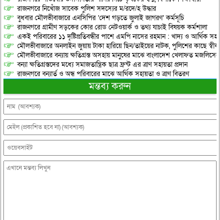
রাজনগরে নিখোঁজ সাবেক পুলিশ সদস্যের ম/রদে/হ উদ্ধার
বুধবার মৌলভীবাজারে এনসিপির ‘দেশ গড়তে জুলাই জাগরণ’ কর্মসূচি
রাজনগরে গ্রামীণ সড়কের কোর রোড নেটওয়ার্ক ও তথ্য যাচাই বিষয়ক কর্মশালা
একই পরিবারের ১১ দৃষ্টিপ্রতিবন্ধীর পাশে এমপি নাসের রহমান : খাদ্য ও আর্থিক স
মৌলভীবাজারে অনলাইন জুয়ায় টাকা হারিয়ে ছিন/তাইয়ের নাটক, পুলিশের কাছে স্বীকা
মৌলভীবাজারে বন্যায় ক্ষতিগ্রস্ত অসহায় মানুষের মাঝে বাংলাদেশ খেলাফত মজলিসের ত
বন্যা ক্ষতিগ্রস্তদের মধ্যে সমাজতান্ত্রিক ছাত্র ফ্রন্ট এর ত্রাণ সহায়তা প্রদান
রাজনগরে বন্যার্ত ও অন্ধ পরিবারের মাঝে আর্থিক সহায়তা ও ত্রাণ বিতরণ
মন্তব্য করুন