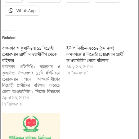
WhatsApp
Related
রাজনগর ও কুলাউড়ায় ১১ বিদ্রোহী
ইউপি নির্বাচন-২০১৬ (৫ম দফা)
চেয়ারম্যান প্রার্থী আওয়ামীলীগ থেকে
কমলগঞ্জে ৪ বিদ্রোহী চেয়ারম্যান প্রার্থী
বহিষ্কার
আওয়ামীলীগ থেকে বহিষ্কার
রাজনগর প্রতিনিধি॥ রাজনগর ও
May 25, 2016
কুলাউড়া উপজেলার ১১টি ইউনিয়নে
In "কমলগঞ্জ"
চেয়ারম্যান পদে আওয়ামীলীগের
বিদ্রোহী প্রার্থীদের বহিষ্কার করেছে
জেলা আওয়ামীলীগ। সিলেট বিভাগের
দায়িত্বপ্রাপ্ত বাংলাদেশ আওয়ামীলীগের
April 25, 2016
কেন্দ্রীয় কারয নির্বাহি কমিটির
In "রাজনগর"
সাংগঠনিক সম্পাদক মিছবাহ উদ্দিন
সিরাজের নির্দেশে মৌলভীবাজাজার
জেলা আওয়ামীলীগ সভাপতি উপাধ্যক্ষ
আব্দুস শহীদ এমপি এবং সাধারণ
সম্পাদক নেছার আহমদ এক পত্রে