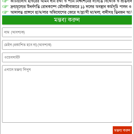
কাউয়াদিঘি হাওরের আমন ধান রক্ষা ও পানি নিষ্কাশনের দাবিতে বিক্ষোভ ও প্রতিবাদ
দ্রব্যমূল্যের ঊর্ধ্বগতি রোধকল্পে মৌলভীবাজারে ১১ দলের অবস্থান কর্মসূচি পালন ও স
আদালত প্রাঙ্গণে হা/ম/লার অভিযোগের জেরে স/ন্ত্রা/সী মা/মলা, বাদীসহ তিনজন আ/হ
মন্তব্য করুন