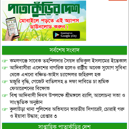
সর্বশেষ সংবাদ
কমলগঞ্জে সাবেক তহশিলদার সৈয়দ রফিকুল ইসলামের ইন্তেকাল
আদিবাসীরা এদেশের নাগরিক হলেও রাষ্ট্রীয় অনেক সুযোগ সুবিধা
থেকে এখনো বঞ্চিত-ভাইস চ্যান্সেলর জহিরুল হক
মজুরি বৃদ্ধি, গেজেট বাতিলসহ ৪ দফা দাবিতে চা শ্রমিক
ফেডারেশনের বিক্ষোভ
বিশ্ব আদিবাসী দিবস উপলক্ষে শ্রীমঙ্গলে র‌্যালি, আলোচনা সভা ও
সাংস্কৃতিক অনুষ্ঠান
কুলাউড়া থানা পুলিশের অভিযানে ভারতীয় সিগারেট, চোরাই গরু
ও ইয়াবা উদ্ধার; গ্রেপ্তার ৩
সাপ্তাহিক পাতাকুঁড়ির দেশ