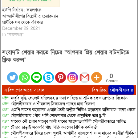
তাদের প্রাথমিক সদস্যপদ…
ইউপি নির্বাচন : কমলগঞ্জে
আওয়ামীলীগের বিদ্রোহী ৫ চেয়ারম্যান
প্রার্থীকে দল থেকে বহিষ্কার
December 29, 2021
In "কমলগঞ্জ"
সংবাদটি শেয়ার করতে নিচের “আপনার প্রিয় শেয়ার বাটনটিতে
ক্লিক করুন”
0
Shares
এ বিভাগের আরো সংবাদ
বিস্তারিত:
মৌলভীবাজার
মজুরি বৃদ্ধি, গেজেট বাতিলসহ ৪ দফা দাবিতে চা শ্রমিক ফেডারেশনের বিক্ষোভ
মৌলভীবাজার ও শ্রীমঙ্গলে ডিডাফের গাছের চারা বিতরণ
এমপি নাসের রহমানের এআই তৈরী অশ্লীল ভিডিও ছড়ানোর অভিযোগে ঢাকা থেকে আ/সা
মৌলভীবাজার পৌর পানি শোধনাগার থেকে বৈদ্যুতিক তার চু/রি
সাবেক নৌ প্রধান মাহবুব আলী খানের শাহাদাতবার্ষিকী মৌলভীবাজারে পালিত
টেন্ডার ছাড়াই সরকারি গাছ বিক্রি করলেন বিসিক কর্মকর্তা
মৌলভীবাজারে ‘ফিরে দেখা জুলাই, আগামীর বাংলাদেশ ও আমাদের করণীয়’ শীর্ষক আ