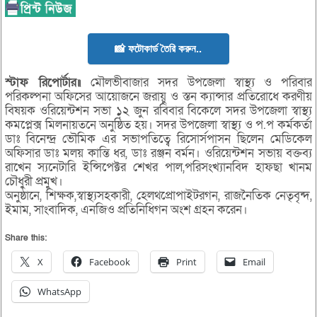
📸 ফটোকার্ড তৈরি করুন..
স্টাফ রিপোর্টার॥
মৌলভীবাজার সদর উপজেলা স্বাস্থ্য ও পরিবার
পরিকল্পনা অফিসের আয়োজনে জরায়ু ও স্তন ক্যান্সার প্রতিরোধে করণীয়
বিষয়ক ওরিয়েন্টশন সভা ১২ জুন রবিবার বিকেলে সদর উপজেলা স্বাস্থ্য
কমপ্লেক্স মিলনায়তনে অনুষ্ঠিত হয়। সদর উপজেলা স্বাস্থ্য ও প.প কর্মকর্তা
ডাঃ বিনেন্দ্র ভৌমিক এর সভাপতিত্বে রিসোর্সপাসন ছিলেন মেডিকেল
অফিসার ডাঃ মলয় কান্তি ধর, ডাঃ রঞ্জন বর্মন। ওরিয়েন্টশন সভায় বক্তব্য
রাখেন স্যনেটারি ইন্সিপেক্টর শেখর পাল,পরিসংখ্যানবিদ হাফছা খানম
চৌধুরী প্রমুখ।
অনুষ্ঠানে, শিক্ষক,স্বাস্থ্যসহকারী, হেলথপ্রোপাইটরগন, রাজনৈতিক নেতৃবৃন্দ,
ইমাম, সাংবাদিক, এনজিও প্রতিনিধিগন অংশ গ্রহন করেন।
Share this:
X
Facebook
Print
Email
WhatsApp