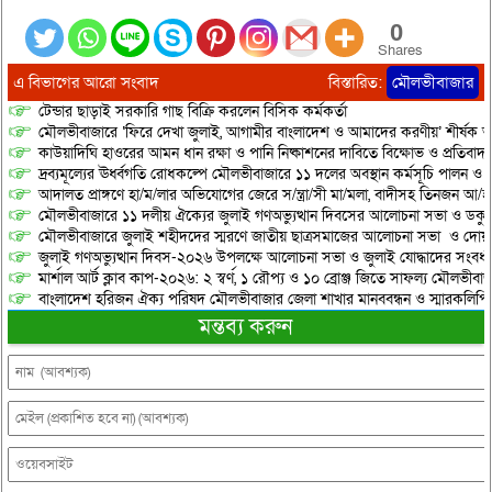
0
Shares
এ বিভাগের আরো সংবাদ
বিস্তারিত:
মৌলভীবাজার
টেন্ডার ছাড়াই সরকারি গাছ বিক্রি করলেন বিসিক কর্মকর্তা
মৌলভীবাজারে ‘ফিরে দেখা জুলাই, আগামীর বাংলাদেশ ও আমাদের করণীয়’ শীর্ষক আ
কাউয়াদিঘি হাওরের আমন ধান রক্ষা ও পানি নিষ্কাশনের দাবিতে বিক্ষোভ ও প্রতিবাদ
দ্রব্যমূল্যের ঊর্ধ্বগতি রোধকল্পে মৌলভীবাজারে ১১ দলের অবস্থান কর্মসূচি পালন ও স
আদালত প্রাঙ্গণে হা/ম/লার অভিযোগের জেরে স/ন্ত্রা/সী মা/মলা, বাদীসহ তিনজন আ/হ
মৌলভীবাজারে ১১ দলীয় ঐক্যের জুলাই গণঅভ্যুত্থান দিবসের আলোচনা সভা ও ডকুমেন্
মৌলভীবাজারে জুলাই শহীদদের স্মরণে জাতীয় ছাত্রসমাজের আলোচনা সভা ও দোয়
জুলাই গণঅভ্যুত্থান দিবস-২০২৬ উপলক্ষে আলোচনা সভা ও জুলাই যোদ্ধাদের সংবর্ধ
মার্শাল আর্ট ক্লাব কাপ-২০২৬: ২ স্বর্ণ, ১ রৌপ্য ও ১০ ব্রোঞ্জ জিতে সাফল্য মৌলভীবাজ
বাংলাদেশ হরিজন ঐক্য পরিষদ মৌলভীবাজার জেলা শাখার মানববন্ধন ও স্মারকলিপি প
মন্তব্য করুন