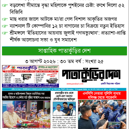
বড়লেখা সীমান্তে বৃদ্ধা মহিলাকে পুশইনের চেষ্টা: রুখে দিলো ৫২
বিজিবি
মাছ ধরার জালে আটকে মা/রা গেল বিশাল আকৃতির অজগর
ন্যাশনাল টি কোম্পানির ১২ চা বাগানের চা বিক্রয়ে নতুন ইতিহাস
শ্রীমঙ্গলে ‘ইতিহাসের আয়নায় জুলাই গণঅভ্যুত্থান’: প্রত্যাশা-প্রাপ্তি
শীর্ষক আলোচনা সভা ও যুব সমাবেশ
সাপ্তাহিক পাতাকুঁড়ির দেশ
৩ আগস্ট ২০২৬ : ৩০ তম বর্ষ : সংখ্যা ২৫