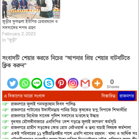
জুড়ীর ফুলতলা ইউপির চেয়ারম্যান ও
সদস্যদের শপথ গ্রহণ
February 2, 2023
In "জুড়ী"
সংবাদটি শেয়ার করতে নিচের “আপনার প্রিয় শেয়ার বাটনটিতে
ক্লিক করুন”
0
Shares
এ বিভাগের আরো সংবাদ
বিস্তারিত:
রাজনগর
রাজনগরে জুলাই গনঅভ্যুত্থান দিবস পালিত
রাজনগরে পাউবোর উদাসীনতায় পানির নিচে কৃষকের স্বপ্ন, বিপাকে শিক্ষার্থীরা
রাজনগরে নিখোঁজ সাবেক পুলিশ সদস্যের ম/রদে/হ উদ্ধার
বুধবার মৌলভীবাজারে এনসিপির ‘দেশ গড়তে জুলাই জাগরণ’ কর্মসূচি
রাজনগরে গ্রামীণ সড়কের কোর রোড নেটওয়ার্ক ও তথ্য যাচাই বিষয়ক কর্মশালা
একই পরিবারের ১১ দৃষ্টিপ্রতিবন্ধীর পাশে এমপি নাসের রহমান : খাদ্য ও আর্থিক স