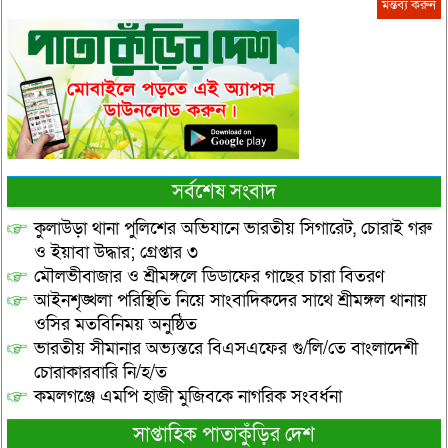
সর্বশেষ সংবাদ
কুলাউড়া থানা পুলিশের অভিযানে ভারতীয় সিগারেট, চোরাই গরু
ও ইয়াবা উদ্ধার; গ্রেপ্তার ৩
মৌলভীবাজার ও শ্রীমঙ্গলে ডিডাফের গাছের চারা বিতরণ
আইনশৃঙ্খলা পরিস্থিতি নিয়ে সাংবাদিকদের সাথে শ্রীমঙ্গল থানায়
ওসির মতবিনিময় অনুষ্ঠিত
ভারতীয় সীমানার অভ্যন্তরে বিএসএফের গু/লি/তে বাংলাদেশী
চোরাকারবারি নি/হ/ত
কমলগঞ্জে এমপি হাজী মুজিবকে নাগরিক সংবর্ধনা
সাপ্তাহিক পাতাকুঁড়ির দেশ