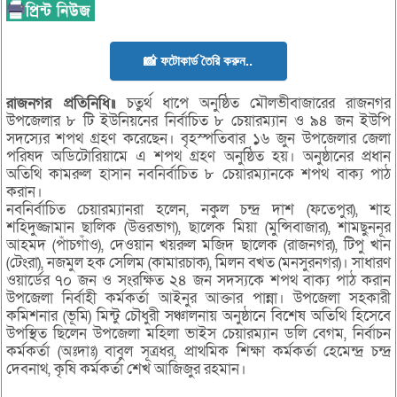
📸 ফটোকার্ড তৈরি করুন..
রাজনগর প্রতিনিধি॥
চতুর্থ ধাপে অনুষ্ঠিত মৌলভীবাজারের রাজনগর
উপজেলার ৮ টি ইউনিয়নের নির্বাচিত ৮ চেয়ারম্যান ও ৯৪ জন ইউপি
সদস্যের শপথ গ্রহণ করেছেন। বৃহস্পতিবার ১৬ জুন উপজেলার জেলা
পরিষদ অডিটোরিয়ামে এ শপথ গ্রহণ অনুষ্ঠিত হয়। অনুষ্ঠানের প্রধান
অতিথি কামরুল হাসান নবনির্বাচিত ৮ চেয়ারম্যানকে শপথ বাক্য পাঠ
করান।
নবনির্বাচিত চেয়ারম্যানরা হলেন, নকুল চন্দ্র দাশ (ফতেপুর), শাহ
শহিদুজ্জামান ছালিক (উত্তরভাগ), ছালেক মিয়া (মুন্সিবাজার), শামছুননূর
আহমদ (পাঁচগাঁও), দেওয়ান খয়রুল মজিদ ছালেক (রাজনগর), টিপু খান
(টেংরা), নজমুল হক সেলিম (কামারচাক), মিলন বখত (মনসুরনগর)। সাধারণ
ওয়ার্ডের ৭০ জন ও সংরক্ষিত ২৪ জন সদস্যকে শপথ বাক্য পাঠ করান
উপজেলা নির্বাহী কর্মকর্তা আইনুর আক্তার পান্না। উপজেলা সহকারী
কমিশনার (ভূমি) মিন্টু চৌধুরী সঞ্চালনায় অনুষ্ঠানে বিশেষ অতিথি হিসেবে
উপস্থিত ছিলেন উপজেলা মহিলা ভাইস চেয়ারম্যান ডলি বেগম, নির্বাচন
কর্মকর্তা (অঃদাঃ) বাবুল সূত্রধর, প্রাথমিক শিক্ষা কর্মকর্তা হেমেন্দ্র চন্দ্র
দেবনাথ, কৃষি কর্মকর্তা শেখ আজিজুর রহমান।