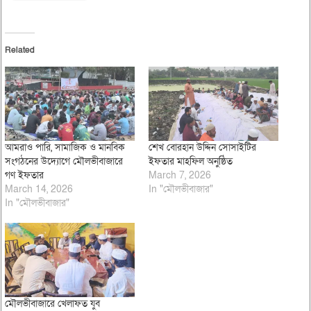
Related
আমরাও পারি, সামাজিক ও মানবিক
শেখ বোরহান উদ্দিন সোসাইটির
সংগঠনের উদ্যোগে মৌলভীবাজারে
ইফতার মাহফিল অনুষ্ঠিত
গণ ইফতার
March 7, 2026
March 14, 2026
In "মৌলভীবাজার"
In "মৌলভীবাজার"
মৌলভীবাজারে খেলাফত যুব