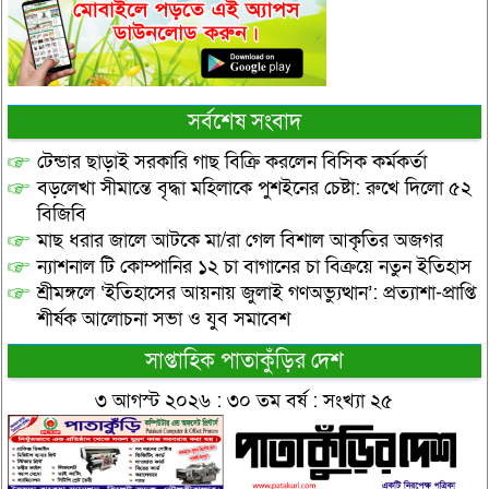
সর্বশেষ সংবাদ
টেন্ডার ছাড়াই সরকারি গাছ বিক্রি করলেন বিসিক কর্মকর্তা
বড়লেখা সীমান্তে বৃদ্ধা মহিলাকে পুশইনের চেষ্টা: রুখে দিলো ৫২
বিজিবি
মাছ ধরার জালে আটকে মা/রা গেল বিশাল আকৃতির অজগর
ন্যাশনাল টি কোম্পানির ১২ চা বাগানের চা বিক্রয়ে নতুন ইতিহাস
শ্রীমঙ্গলে ‘ইতিহাসের আয়নায় জুলাই গণঅভ্যুত্থান’: প্রত্যাশা-প্রাপ্তি
শীর্ষক আলোচনা সভা ও যুব সমাবেশ
সাপ্তাহিক পাতাকুঁড়ির দেশ
৩ আগস্ট ২০২৬ : ৩০ তম বর্ষ : সংখ্যা ২৫