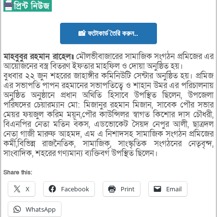
📸 ফটোকার্ড তৈরি করুন..
মাহবুবুর রহমান রাহেল॥
মৌলভীবাজারের সামাজিক সংগঠন প্রমিজের এর
আয়োজনের বস্ত্র বিতরণ ইফতার মাহফিল ও দোয়া অনুষ্ঠিত হয়।
বুধবার ২২ জুন শহরের জাহাঙ্গীর কমিনিউটি সেন্টার অনুষ্ঠিত হয়। প্রমিজ
এর সভাপতি পাপন রহমানের সভাপতিত্বে ও শাহান উমর এর পরিচালনায়
অনুষ্ঠিত অনুষ্ঠানে প্রধান অথিতি হিসাবে উপস্থিত ছিলেন, উপজেলা
পরিষদের চেয়ারম্যান মো: মিজানুর রহমান মিজান, সাবেক পৌর সভার
মেয়র ফয়জুল করিম ময়ূন,পৌর কাউন্সিলর স্বাগত কিশোর দাস চৌধরী,
বিএনপির নেতা মতিন বকস, এডভোকেট সৈয়দ নেপুর আলী, ছাত্রদল
নেতা গাজী মারুফ আহমদ, এম এ নিশাদসহ সামাজিক সংগঠন প্রমিজের
কর্মী,বিভিন্ন রাজনৈতিক, সামাজিক, সাংস্কৃতিক সংগঠনের নেতৃবৃন্দ,
সাংবাদিক, শহরের গণ্যমান্য ব্যক্তিবর্গ উপস্থিত ছিলেন।
Share this:
X
Facebook
Print
Email
WhatsApp