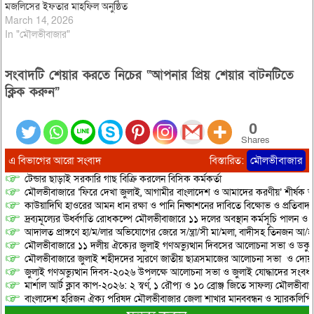
মজলিসের ইফতার মাহফিল অনুষ্ঠিত
March 14, 2026
In "মৌলভীবাজার"
সংবাদটি শেয়ার করতে নিচের “আপনার প্রিয় শেয়ার বাটনটিতে
ক্লিক করুন”
0
Shares
এ বিভাগের আরো সংবাদ
বিস্তারিত:
মৌলভীবাজার
টেন্ডার ছাড়াই সরকারি গাছ বিক্রি করলেন বিসিক কর্মকর্তা
মৌলভীবাজারে ‘ফিরে দেখা জুলাই, আগামীর বাংলাদেশ ও আমাদের করণীয়’ শীর্ষক আ
কাউয়াদিঘি হাওরের আমন ধান রক্ষা ও পানি নিষ্কাশনের দাবিতে বিক্ষোভ ও প্রতিবাদ
দ্রব্যমূল্যের ঊর্ধ্বগতি রোধকল্পে মৌলভীবাজারে ১১ দলের অবস্থান কর্মসূচি পালন ও স
আদালত প্রাঙ্গণে হা/ম/লার অভিযোগের জেরে স/ন্ত্রা/সী মা/মলা, বাদীসহ তিনজন আ/হ
মৌলভীবাজারে ১১ দলীয় ঐক্যের জুলাই গণঅভ্যুত্থান দিবসের আলোচনা সভা ও ডকুমেন্
মৌলভীবাজারে জুলাই শহীদদের স্মরণে জাতীয় ছাত্রসমাজের আলোচনা সভা ও দোয়
জুলাই গণঅভ্যুত্থান দিবস-২০২৬ উপলক্ষে আলোচনা সভা ও জুলাই যোদ্ধাদের সংবর্ধ
মার্শাল আর্ট ক্লাব কাপ-২০২৬: ২ স্বর্ণ, ১ রৌপ্য ও ১০ ব্রোঞ্জ জিতে সাফল্য মৌলভীবাজ
বাংলাদেশ হরিজন ঐক্য পরিষদ মৌলভীবাজার জেলা শাখার মানববন্ধন ও স্মারকলিপি প