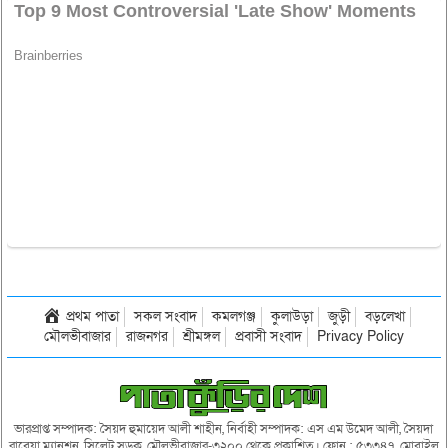
প্রথম পাতা
সকল সংবাদ
কমলগঞ্জ
কুলাউড়া
জুড়ী
বড়লেখা
মৌলভীবাজার
রাজনগর
শ্রীমঙ্গল
প্রবাসী সংবাদ
Privacy Policy
ভারপ্রাপ্ত সম্পাদক: সৈয়দ হুমায়েদ আলী শাহীন, নির্বাহী সম্পাদক: এস এম উমেদ আলী, সৈয়দা
রাবেয়া ম্যানশন, সিলেট সড়ক, মৌলভীবাজার-৩২০০ থেকে প্রকাশিত। ফোন : ৫৩৩৪৭, মোবাইল