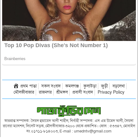
প্রথম পাতা
সকল সংবাদ
কমলগঞ্জ
কুলাউড়া
জুড়ী
বড়লেখা
মৌলভীবাজার
রাজনগর
শ্রীমঙ্গল
প্রবাসী সংবাদ
Privacy Policy
ভারপ্রাপ্ত সম্পাদক: সৈয়দ হুমায়েদ আলী শাহীন, নির্বাহী সম্পাদক: এস এম উমেদ আলী, সৈয়দা
রাবেয়া ম্যানশন, সিলেট সড়ক, মৌলভীবাজার-৩২০০ থেকে প্রকাশিত। ফোন : ৫৩৩৪৭, মোবাইল
নং ০১৭১১-৮১৪০০৩, E-mail : umedntv@gmail.com