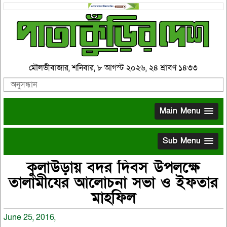
মৌলভীবাজার, শনিবার, ৮ আগস্ট ২০২৬, ২৪ শ্রাবণ ১৪৩৩
Main Menu
Sub Menu
কুলাউড়ায় বদর দিবস উপলক্ষে
তালামীযের আলোচনা সভা ও ইফতার
মাহফিল
June 25, 2016,