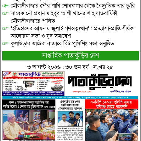
মৌলভীবাজার পৌর পানি শোধনাগার থেকে বৈদ্যুতিক তার চু/রি
সাবেক নৌ প্রধান মাহবুব আলী খানের শাহাদাতবার্ষিকী
মৌলভীবাজারে পালিত
‘ইতিহাসের আয়নায় জুলাই গণঅভ্যুত্থান’ : প্রত্যাশা-প্রাপ্তি শীর্ষক
আলোচনা সভা ও যুব সমাবেশ
কুলাউড়ার ভাটেরা বাজারে বিট পুলিশিং সভা অনুষ্ঠিত
সাপ্তাহিক পাতাকুঁড়ির দেশ
৩ আগস্ট ২০২৬ : ৩০ তম বর্ষ : সংখ্যা ২৫