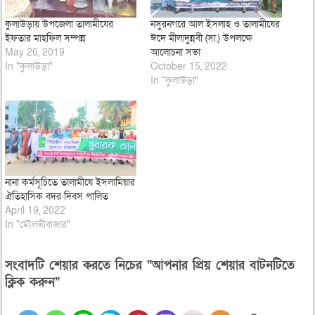
কুলাউড়ায় উপজেলা তালামীযের
নসুরনগরে আল ইসলাহ ও তালামীযের
ইফতার মাহফিল সম্পন্ন
ঈদে মীলাদুন্নবী (সা.) উপলক্ষে
May 26, 2019
আলোচনা সভা
In "কুলাউড়া"
October 15, 2022
In "কুলাউড়া"
নানা কর্মসূচিতে তালামীযে ইসলামিয়ার
ঐতিহাসিক বদর দিবস পালিত
April 19, 2022
In "মৌলভীবাজার"
সংবাদটি শেয়ার করতে নিচের “আপনার প্রিয় শেয়ার বাটনটিতে
ক্লিক করুন”