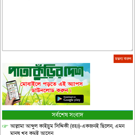
সর্বশেষ সংবাদ
আল্লামা আব্দুল কাইয়ুম সিদ্দিকী (রহঃ)-একজনই ছিলেন, এমন
মানুষ খুব কমই আসেন