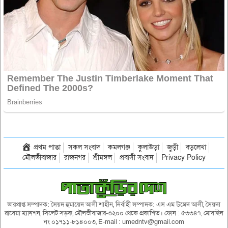
প্রথম পাতা
সকল সংবাদ
কমলগঞ্জ
কুলাউড়া
জুড়ী
বড়লেখা
মৌলভীবাজার
রাজনগর
শ্রীমঙ্গল
প্রবাসী সংবাদ
Privacy Policy
ভারপ্রাপ্ত সম্পাদক: সৈয়দ হুমায়েদ আলী শাহীন, নির্বাহী সম্পাদক: এস এম উমেদ আলী, সৈয়দা
রাবেয়া ম্যানশন, সিলেট সড়ক, মৌলভীবাজার-৩২০০ থেকে প্রকাশিত। ফোন : ৫৩৩৪৭, মোবাইল
নং ০১৭১১-৮১৪০০৩, E-mail : umedntv@gmail.com