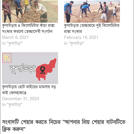
কুলাউড়ায় ৪ কিলোমিটার কাঁচা রাস্তা
কুলাউড়ায় স্বেচ্ছাশ্রমে দুই কিলোমিটার
সংস্কার করলো স্বেচ্ছাসেবী সংগঠন
রাস্তা সংস্কার
March 6, 2021
February 16, 2021
In "কুলাউড়া"
In "কুলাউড়া"
কুলাউড়ায় ছোট ভাইয়ের মামলায় বড়
ভাই জেলহাজতে
December 31, 2024
In "কুলাউড়া"
সংবাদটি শেয়ার করতে নিচের “আপনার প্রিয় শেয়ার বাটনটিতে
ক্লিক করুন”