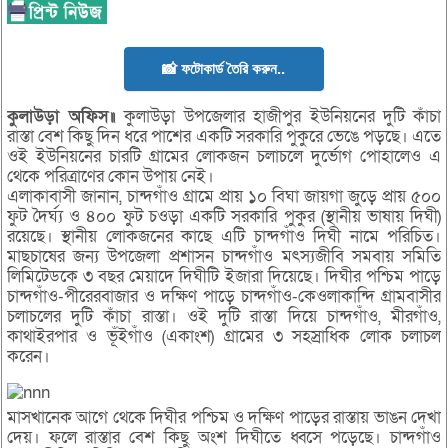
📸 ফটোকার্ড তৈরি করুন..
কুলাউড়া অফিস॥
কুলাউড়া উপজেলার হাজীপুর ইউনিয়নের দুটি কাঁচা
রাস্তা বেশ কিছু দিন ধরে পাশের একটি সরকারি পুকুরে ভেঙে পড়ছে। এতে
ওই ইউনিয়নের চারটি গ্রামের লোকজন চলাচলে দুর্ভোগ পোহালেও এ
থেকে পরিত্রাণের কোন উপায় নেই।
এলাকাবাসী জানান, চান্দগাঁও গ্রামে প্রায় ১০ বিঘা জায়গা জুড়ে প্রায় ৫০০
ফুট দৈর্ঘ্য ও ৪০০ ফুট চওড়া একটি সরকারি পুকুর (স্থানীয় ভাষায় দিঘী)
রয়েছে। স্থানীয় লোকজনের কাছে এটি চান্দগাঁও দিঘী নামে পরিচিত।
মাছচাষের জন্য উপজেলা প্রশাসন চান্দগাঁও মৎস্যজীবি সমবায় সমিতি
লিমিটেডকে ৩ বছর মেয়াদে দিঘীটি ইজারা দিয়েছে। দিঘীর পশ্চিম পাড়ে
চান্দগাঁও-পীরেরবাজার ও দক্ষিণ পাড়ে চান্দগাঁও-কেওলাকান্দি গ্রামবাসীর
চলাচলের দুটি কাঁচা রাস্তা। ওই দুটি রাস্তা দিয়ে চান্দগাঁও, মীরগাঁও,
কাথাইরপার ও ভূঁইগাঁও (একাংশ) গ্রামের ৩ সহস্রাধিক লোক চলাচল
করেন।
মাসখানেক আগে থেকে দিঘীর পশ্চিম ও দক্ষিণ পাড়ের রাস্তায় ভাঙন দেখা
দেয়। ফলে রাস্তার বেশ কিছু অংশ দিঘীতে ধ্বসে পড়েছে। চান্দগাঁও