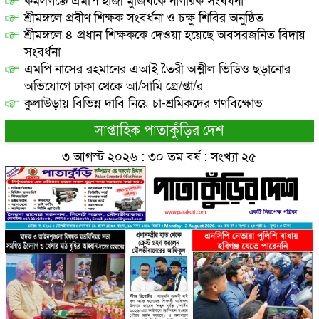
কমলগঞ্জে এমপি হাজী মুজিবকে নাগরিক সংবর্ধনা
শ্রীমঙ্গলে প্রবীণ শিক্ষক সংবর্ধনা ও চক্ষু শিবির অনুষ্ঠিত
শ্রীমঙ্গলে ৪ প্রধান শিক্ষককে দেওয়া হয়েছে অবসরজনিত বিদায়
সংবর্ধনা
এমপি নাসের রহমানের এআই তৈরী অশ্লীল ভিডিও ছড়ানোর
অভিযোগে ঢাকা থেকে আ/সামি গ্রে/প্তা/র
কুলাউড়ায় বিভিন্ন দাবি নিয়ে চা-শ্রমিকদের গণবিক্ষোভ
সাপ্তাহিক পাতাকুঁড়ির দেশ
৩ আগস্ট ২০২৬ : ৩০ তম বর্ষ : সংখ্যা ২৫