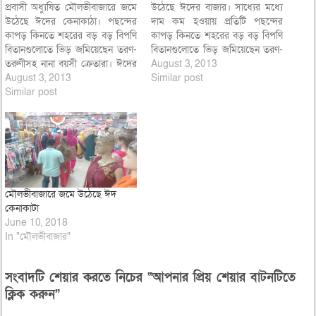
প্রবাসী অধ্যুষিত মৌলভীবাজারে জমে
উঠেছে ঈদের বাজার। সাধ্যের মধ্যে
উঠেছে ঈদের কেনাকাঠা। পছন্দের
দাম কম হওয়ায় প্রতিটি পছন্দের
কাপড় কিনতে শহরের বড় বড় বিপণি
কাপড় কিনতে শহরের বড় বড় বিপণি
বিতানগুলোতে ভিড় জমিয়েছেন তরণ-
বিতানগুলোতে ভিড় জমিয়েছেন তরণ-
তরুণীসহ নানা বয়সী ক্রেতারা। ঈদের
তরুণীসহ সর্বস্তরের ক্রেতারা। তবে
August 3, 2013
কেনাকাটায় প্রবাসীদের উপস্থিতি
August 3, 2013
আমদানীকৃত ভারতীয় পন্যে সয়লাব
Similar post
অন্যান্য বছরের তোলনায় কিছুটা কম
Similar post
বিপনী বিতানগুলো। বিপনী বিতান
পরিলক্ষিত হচ্ছে। তবে বিপনী বিতান
গুলোতে ক্রেতাদের ভীড় থাকায় মালিক
গুলোতে ক্রেতাদের ভীড় থাকায়
পক্ষ সন্তোষ প্রকাশ করেছেন। দেশীয়
ব্যবসায়ীরা সন্তোষ প্রকাশ করেছেন।
পোষাকের পাশাপাশি প্রতি বছরের
প্রতিদিন দুপুর থেকে মধ্যরাত পর্যন্ত
ন্যায়…
শাড়ী, কসমেটিক্স,…
মৌলভীবাজারে জমে উঠেছে ঈদ
কেনাকাটা
June 10, 2018
In "মৌলভীবাজার"
সংবাদটি শেয়ার করতে নিচের “আপনার প্রিয় শেয়ার বাটনটিতে
ক্লিক করুন”