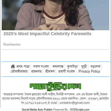
প্রথম পাতা
সকল সংবাদ
কমলগঞ্জ
কুলাউড়া
জুড়ী
বড়লেখা
মৌলভীবাজার
রাজনগর
শ্রীমঙ্গল
প্রবাসী সংবাদ
Privacy Policy
ভারপ্রাপ্ত সম্পাদক: সৈয়দ হুমায়েদ আলী শাহীন, নির্বাহী সম্পাদক: এস এম উমেদ আলী, সৈয়দা
রাবেয়া ম্যানশন, সিলেট সড়ক, মৌলভীবাজার-৩২০০ থেকে প্রকাশিত। ফোন : ৫৩৩৪৭, মোবাইল
নং ০১৭১১-৮১৪০০৩, E-mail : umedntv@gmail.com
Social Media Auto Publish
Powered By :
XYZScripts.com