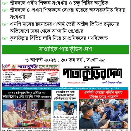
শ্রীমঙ্গলে প্রবীণ শিক্ষক সংবর্ধনা ও চক্ষু শিবির অনুষ্ঠিত
শ্রীমঙ্গলে ৪ প্রধান শিক্ষককে দেওয়া হয়েছে অবসরজনিত বিদায়
সংবর্ধনা
এমপি নাসের রহমানের এআই তৈরী অশ্লীল ভিডিও ছড়ানোর
অভিযোগে ঢাকা থেকে আ/সামি গ্রে/প্তা/র
কুলাউড়ায় বিভিন্ন দাবি নিয়ে চা-শ্রমিকদের গণবিক্ষোভ
সাপ্তাহিক পাতাকুঁড়ির দেশ
৩ আগস্ট ২০২৬ : ৩০ তম বর্ষ : সংখ্যা ২৫