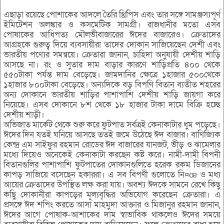
এছাড়া রয়েছে পোশাকের আদলে তৈরি থ্রিপিস এবং তার সঙ্গে সামঞ্জস্যপূর্ণ
ইমিটেশন অলঙ্কার ও কসমেটিক সামগ্রী। রাজধানীর মতো এসব
পোষাকের আধিপত্য মৌলভীবাজারের ঈদের বাজারেও। ক্রেতাদের
আগ্রহকে গুরুত্ব দিয়ে ব্যবসায়ীরা তাদের দোকান সাজিয়েছেন দেশী এবং
ভারতীয় পণ্যের সমন্বয়ে। ক্রেতারা জানান, চাহিদা অনুযায়ী দেশীয় শাড়ি
আসছে না। রং ও সুতার দাম বাড়ার কারণে শাড়িপ্রতি ৪০০ থেকে
৫৫০টাকা পর্যন্ত দাম বেড়েছে। জামদানির ক্ষেত্রে ১হাজার ৫০০থেকে
১হাজার ৮০০টাকা বেড়েছে। অন্যদিকে বড় বিপণি বিতান ব্যতীত শহরের
অন্য দোকানে ভারতীয় শাড়ির পাশাপাশি দেশীয় শাড়ি জায়গা করে
নিয়েছে। এসব দোকানে ৮শ থেকে ১৮ হাজার টাকা দামে বিক্রি হচ্ছে
দেশীয় শাড়ী।
অভিজাত মার্কেট থেকে শুরু করে ফুটপাত সর্বত্রই কেনাকাটার ধুম পড়েছে।
ঈদের দিন যতই ঘনিয়ে আসছে ততই জমে উঠেছে ঈদ বাজার। বাণিজ্যিক
কেন্দ্র এম সাইফুর রহমান রোডের ঈদ বাজারের যানজট, ভীড় ও ঝামেলার
মধ্যে দিয়েও অনেকেই কেনাকাটা করছেন কষ্ট করে। নামী-দামী বিপনী
বিতানগুলির পাশাপাশি ফুটপাতের দোকানগুলিতে হরেক রকম ডিজানের
কাপড় সাজিয়ে বসেছেন হকাররা। এ সব বিপণী গুলোতে নি¤œ ও মধ্য
আয়ের ক্রেতাদের উপস্থিত লক্ষ করা যায়। অবশ্য ঈদকে সামনে রেখে কিছু
কছিু দোকানীরা কাপড়ের মূল্যবৃদ্ধির অভিযোগ করেছেন ক্রেতারা। এ
প্রসঙ্গে ঈদ শপিং করতে আসা মাহমুদা আক্তার ও মিজানুর রহমান জানান,
ঈদের আগে পোষাক-আশাকের দাম স্বাভাবিক থাকলেও ঈদের সময়ে