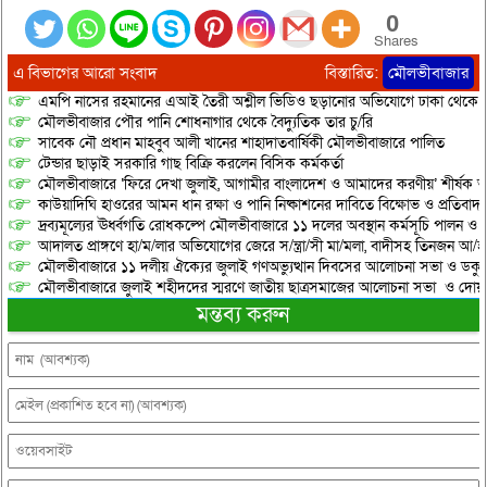
0
Shares
এ বিভাগের আরো সংবাদ
বিস্তারিত:
মৌলভীবাজার
এমপি নাসের রহমানের এআই তৈরী অশ্লীল ভিডিও ছড়ানোর অভিযোগে ঢাকা থেকে আ/সা
মৌলভীবাজার পৌর পানি শোধনাগার থেকে বৈদ্যুতিক তার চু/রি
সাবেক নৌ প্রধান মাহবুব আলী খানের শাহাদাতবার্ষিকী মৌলভীবাজারে পালিত
টেন্ডার ছাড়াই সরকারি গাছ বিক্রি করলেন বিসিক কর্মকর্তা
মৌলভীবাজারে ‘ফিরে দেখা জুলাই, আগামীর বাংলাদেশ ও আমাদের করণীয়’ শীর্ষক আ
কাউয়াদিঘি হাওরের আমন ধান রক্ষা ও পানি নিষ্কাশনের দাবিতে বিক্ষোভ ও প্রতিবাদ
দ্রব্যমূল্যের ঊর্ধ্বগতি রোধকল্পে মৌলভীবাজারে ১১ দলের অবস্থান কর্মসূচি পালন ও স
আদালত প্রাঙ্গণে হা/ম/লার অভিযোগের জেরে স/ন্ত্রা/সী মা/মলা, বাদীসহ তিনজন আ/হ
মৌলভীবাজারে ১১ দলীয় ঐক্যের জুলাই গণঅভ্যুত্থান দিবসের আলোচনা সভা ও ডকুমেন্
মৌলভীবাজারে জুলাই শহীদদের স্মরণে জাতীয় ছাত্রসমাজের আলোচনা সভা ও দোয়
মন্তব্য করুন