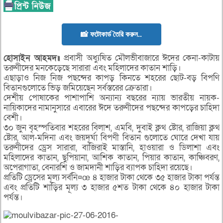
📸 ফটোকার্ড তৈরি করুন..
হোসাইন আহমদ॥
প্রবাসী অধ্যুষিত মৌলভীবাজারে ঈদের কেনা-কাটায়
তরুণীদের মনকেড়েছে সারারা এবং মহিলাদের কাতান শাড়ি।
এছাড়াও নিজ নিজ পছন্দের কাপড় কিনতে শহরের ছোট-বড় বিপণি
বিতানগুলোতে ভিড় জমিয়েছেন সর্বস্তরের ক্রেতারা।
দেশীয় পোষাকের পাশাপাশি অন্যান্য বছরের ন্যায় ভারতীয় নায়ক-
নায়িকাদের নামানুসারে এবারের ঈদে তরুণীদের পছন্দের কাপড়ের চাহিদা
বেশী।
৩০ জুন বৃহস্পতিবার শহরের বিলাশ, এমবি, দুবাই ক্লথ ষ্টোর, রাজিয়া ক্লথ
ষ্টোর, আল-মদিনা এবং জয়দূর্ঘা বিপণী বিতান গুলোতে ঘোরে দেখা যায়
তরুণীদের ড্রেস সারারা, বাজিরাই মাস্তানি, হাওয়ারা ও ডিলাশা এবং
মহিলাদের কাতান, ছুপিয়ানা, আশিক কাতান, পিয়ার কাতান, কাঞ্চিবরণ,
অপেরাগাতা, বেনারশি ও জামদানী শাড়ির ব্যাপক চাহিদা রয়েছে।
প্রতিটি ড্রেসের মূল্য সর্বনি¤œ ৪ হাজার টাকা থেকে ৩৫ হাজার টাকা পর্যন্ত
এবং প্রতিটি শাড়ির মূল্য ৩ হাজার ৫শত টাকা থেকে ৪০ হাজার টাকা
পর্যন্ত।