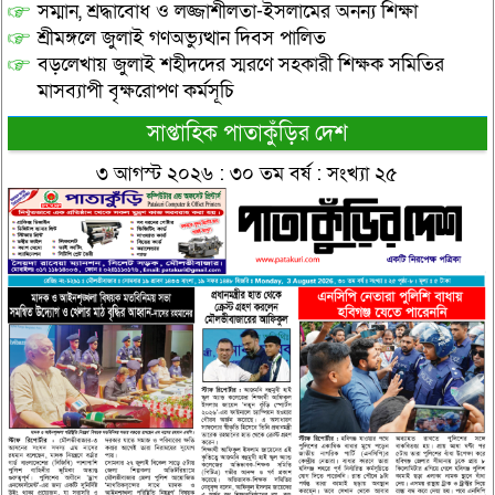
সম্মান, শ্রদ্ধাবোধ ও লজ্জাশীলতা-ইসলামের অনন্য শিক্ষা
শ্রীমঙ্গলে জুলাই গণঅভ্যুত্থান দিবস পালিত
বড়লেখায় জুলাই শহীদদের স্মরণে সহকারী শিক্ষক সমিতির
মাসব্যাপী বৃক্ষরোপণ কর্মসূচি
সাপ্তাহিক পাতাকুঁড়ির দেশ
৩ আগস্ট ২০২৬ : ৩০ তম বর্ষ : সংখ্যা ২৫