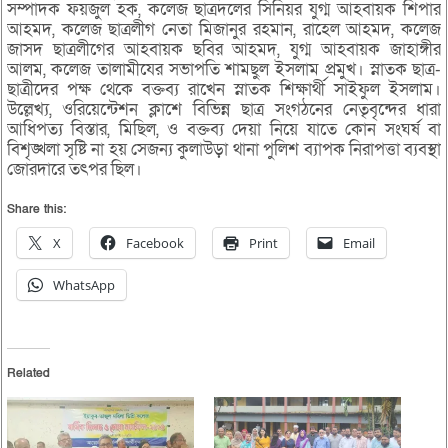
সম্পাদক ফয়জুল হক, কলেজ ছাত্রদলের সিনিয়র যুগ্ম আহবায়ক শিপার
আহমদ, কলেজ ছাত্রলীগ নেতা মিজানুর রহমান, রাহেল আহমদ, কলেজ
জাসদ ছাত্রলীগের আহবায়ক ছবির আহমদ, যুগ্ম আহবায়ক জাহাঙ্গীর
আলম, কলেজ তালামীযের সভাপতি শামছুল ইসলাম প্রমুখ। স্নাতক ছাত্র-
ছাত্রীদের পক্ষ থেকে বক্তব্য রাখেন স্নাতক শিক্ষার্থী সাইফুল ইসলাম।
উল্লেখ্য, ওরিয়েন্টেশন ক্লাশে বিভিন্ন ছাত্র সংগঠনের নেতৃবৃন্দের ধারা
আধিপত্য বিস্তার, মিছিল, ও বক্তব্য দেয়া নিয়ে যাতে কোন সংঘর্ষ বা
বিশৃঙ্খলা সৃষ্টি না হয় সেজন্য কুলাউড়া থানা পুলিশ ব্যাপক নিরাপত্তা ব্যবস্থা
জোরদারে তৎপর ছিল।
Share this:
X
Facebook
Print
Email
WhatsApp
Related