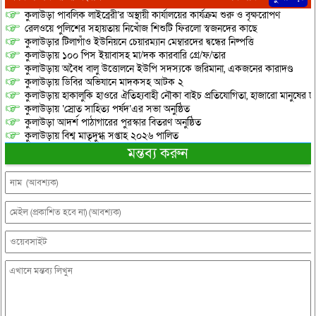
কুলাউড়া পাবলিক লাইব্রেরী’র অস্থায়ী কার্যালয়ের কার্যক্রম শুরু ও বৃক্ষরোপণ
রেলওয়ে পুলিশের সহায়তায় নিখোঁজ শিশুটি ফিরলো স্বজনদের কাছে
কুলাউড়ার টিলাগাঁও ইউনিয়নে চেয়ারম্যান মেম্বারদের দ্বন্ধের নিষ্পত্তি
কুলাউড়ায় ১০০ পিস ইয়াবাসহ মা/দক কারবারি গ্রে/ফ/তার
কুলাউড়ায় অবৈধ বালু উত্তোলনে ইউপি সদস্যকে জরিমানা, একজনের কারাদণ্ড
কুলাউড়ায় ডিবির অভিযানে মাদকসহ আটক ২
কুলাউড়ায় হাকালুকি হাওরে ঐতিহ্যবাহী নৌকা বাইচ প্রতিযোগিতা, হাজারো মানুষের ঢ
কুলাউড়ায় ‘স্রোত সাহিত্য পর্ষদ’এর সভা অনুষ্ঠিত
কুলাউড়া আদর্শ পাঠাগারের পুরস্কার বিতরণ অনুষ্ঠিত
কুলাউড়ায় বিশ্ব মাতৃদুগ্ধ সপ্তাহ ২০২৬ পালিত
মন্তব্য করুন