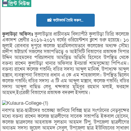
📸 ফটোকার্ড তৈরি করুন..
কুলাউড়া অফিস॥
কুলাউড়ার প্রাচীনতম বিদ্যাপীঠ কুলাউড়া ডিগ্রি কলেজে
একাদশ শ্রেণীর ২০১৬-২০১৭ বর্ষের ওরিয়েন্টশন ক্লাশ শুরু হয়েছে। ১০
জুলাই রোববার দুপুরে কলেজ ছাত্রমিলনায়তনে কলেজের অধ্যক্ষ সৌম্য
প্রদীপ ভট্টাচার্য সজলের সভাপতিত্বে ও আইসিটি বিভাগের প্রভাষক সিপার
উদ্দিন আহমদের পরিচালনায় আমন্ত্রিত অতিথি হিসেবে উপস্থিত থেকে
বক্তব্য রাখেন কুলাউড়া থানার অফিসার ইনচার্জ শামসুদ্দোহা পিপিএম।
বক্তব্য রাখেন কলেজ গভর্নিং বডির সদস্য আব্দুল মানিক, উপাধ্যক্ষ আব্দুল
হান্নান, ব্যবস্থাপনা বিভাগের প্রধান এ কে এম শাহজালাল। উপস্থিত ছিলেন
কলেজ গভর্নিং বডির সদস্য এ টি এম আব্দুল মান্নান, কলেজ গভর্নিং বডির
সদস্য আব্দুল বাছিত লেবু, খন্দকার মুহিবুর রহমান মলাই, ফরহাদ
আহমদ,ইংরেজী বিভাগের প্রভাষক বদরুল ইসলাম।
নবাগত ছাত্র-ছাত্রীদের শুভেচ্ছা জানিয়ে বিভিন্ন ছাত্র সংগঠনের নেতৃবৃন্দের
মধ্যে বক্তব্য রাখেন কলেজ ছাত্রলীগের সাবেক সভাপতি ইকবাল হোসেন,
কলেজ ছাত্রদলের আহবায়ক সুলতান আহমদ টিপু, উপজেলা ছাত্রলীগের
অন্যতম সদস্য জুয়েল আহমদ সেবুল, উপজেলা ছাত্র ইউনিয়নের সাধারণ