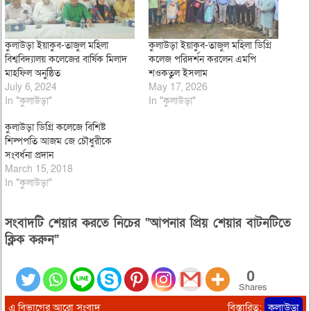
কুলাউড়া ইয়াকুব-তাজুল মহিলা
কুলাউড়া ইয়াকুব-তাজুল মহিলা ডিগ্রি
বিশ্ববিদ্যালয় কলেজের বার্ষিক মিলাদ
কলেজ পরিদর্শন করলেন এমপি
মাহফিল অনুষ্ঠিত
শওকতুল ইসলাম
July 6, 2024
May 17, 2026
In "কুলাউড়া"
In "কুলাউড়া"
কুলাউড়া ডিগ্রি কলেজে বিশিষ্ট
শিল্পপতি আজম জে চৌধুরীকে
সংবর্ধনা প্রদান
March 15, 2018
In "কুলাউড়া"
সংবাদটি শেয়ার করতে নিচের “আপনার প্রিয় শেয়ার বাটনটিতে
ক্লিক করুন”
0
Shares
এ বিভাগের আরো সংবাদ
বিস্তারিত:
কুলাউড়া