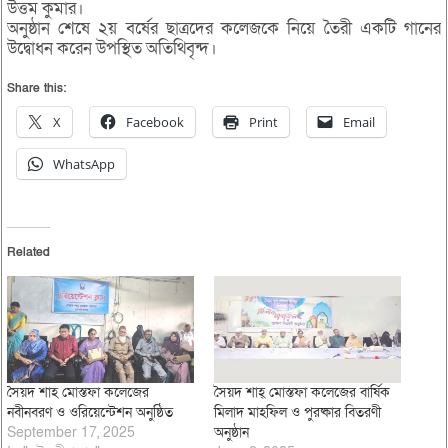
উত্তম কুমার।
অনুষ্ঠান শেষে ২য় বর্ষের ছাত্রদের কলেজকে নিয়ে তৈরী একটি গানের
উদ্বোধন করেন উপস্থিত অতিথিবৃন্দ।
Share this:
X
Facebook
Print
Email
WhatsApp
Related
সৈয়দ শাহ মোস্তফা কলেজের
সৈয়দ শাহ্ মোস্তফা কলেজের বার্ষিক
নবীনবরণ ও ওরিয়েন্টেশন অনুষ্ঠিত
মিলাদ মাহফিল ও পুরষ্কার বিতরণী
September 17, 2025
অনুষ্ঠান