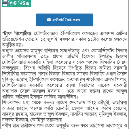
📸 ফটোকার্ড তৈরি করুন..
স্টাফ রিপোর্টার॥
মৌলভীবাজার ইম্পিরিয়েল কলেজের একাদশ শ্রেনির
ওরিয়েন্টেশন প্রোগ্রাম ১২ জুলাই মঙ্গলবার সকাল ১১টায় কলেজ হলরুমে
অনুষ্ঠিত হয়।
অধ্যক্ষ প্রফেসর মামুনুর রশিদের সভাপতিত্বে এবং কোঅর্ডিনেটর সিতাব
আলীর পরিচালনায় এতে প্রধান অতিথি হিসেবে উপস্থিত ছিলেন
মৌলভীবাজার সরকারি মহিলা কলেজের সাবেক অধ্যক্ষ শিক্ষাবিদ সৈয়দ
ফজলুল্লাহ। বিশেষ অতিথি হিসেবে উপস্থিত ছিলেন কুমিল্লা সরকারি
ভিক্টোরিয়া কলেজের পদার্থ বিজ্ঞান বিষয়ের সাবেক বিভাগীয় প্রধান সৈয়দ
মুজিবুর রহমান, ইম্পিরিয়েল কলেজের চেয়ারম্যান শাহরিয়ার আলম শিপার,
মৌলভীবাজার সরকারি কলেজের বাংলা বিভাগের সাবেক সহকারী
অধ্যাপক সৈয়দ নজরুল ইসলাম। এতে আরো বক্তব্য রাখেন আব্দুল
খালিক, জহিরুল ইসলাম জাকির, আলাউদ্দিন।
শিক্ষকদের মধ্য থেকে বক্তব্য রাখেন দেবতোষ সিংহ চৌধুরী, তাহমিনা
আক্তার জাহান, পংকজ কান্তি চক্রবর্তী, হেলাল আহমদ, করিম হোসেন,
সাইদুর রহমান, হাফেজ তাজুল ইসলাম, নাসরিন আক্তার, মুফিদুল ইসলাম,
নজরুল ইসলাম, কোহিনুর তরফদার।
নবীন ছাত্র ছাত্রীদের পক্ষ থেকে অনুভূতি ব্যক্ত করে তাহসিনা তাবাসসুম ও