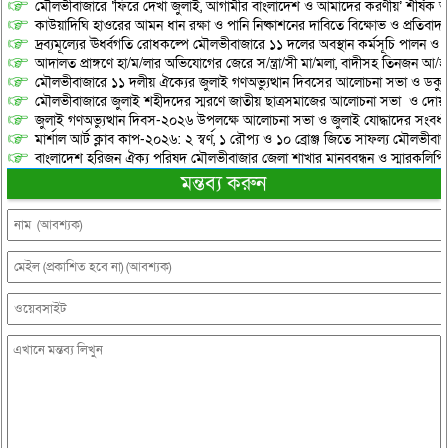
মৌলভীবাজারে ‘ফিরে দেখা জুলাই, আগামীর বাংলাদেশ ও আমাদের করণীয়’ শীর্ষক আ
কাউয়াদিঘি হাওরের আমন ধান রক্ষা ও পানি নিষ্কাশনের দাবিতে বিক্ষোভ ও প্রতিবাদ
দ্রব্যমূল্যের ঊর্ধ্বগতি রোধকল্পে মৌলভীবাজারে ১১ দলের অবস্থান কর্মসূচি পালন ও স
আদালত প্রাঙ্গণে হা/ম/লার অভিযোগের জেরে স/ন্ত্রা/সী মা/মলা, বাদীসহ তিনজন আ/হ
মৌলভীবাজারে ১১ দলীয় ঐক্যের জুলাই গণঅভ্যুত্থান দিবসের আলোচনা সভা ও ডকুমেন্
মৌলভীবাজারে জুলাই শহীদদের স্মরণে জাতীয় ছাত্রসমাজের আলোচনা সভা ও দোয়
জুলাই গণঅভ্যুত্থান দিবস-২০২৬ উপলক্ষে আলোচনা সভা ও জুলাই যোদ্ধাদের সংবর্ধ
মার্শাল আর্ট ক্লাব কাপ-২০২৬: ২ স্বর্ণ, ১ রৌপ্য ও ১০ ব্রোঞ্জ জিতে সাফল্য মৌলভীবাজ
বাংলাদেশ হরিজন ঐক্য পরিষদ মৌলভীবাজার জেলা শাখার মানববন্ধন ও স্মারকলিপি প
মন্তব্য করুন