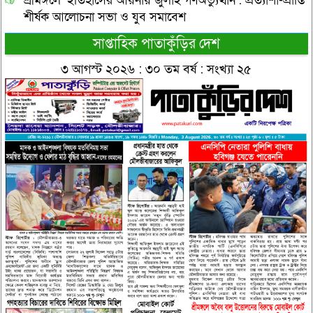
শ্রীমঙ্গলে ‘ইতিহাসের আয়নায় জুলাই গণঅভ্যুত্থান’: প্রত্যাশা-প্রাপ্তি
শীর্ষক আলোচনা সভা ও যুব সমাবেশ
সাপ্তাহিক পাতাকুঁড়ির দেশ
৩ আগস্ট ২০২৬ : ৩০ তম বর্ষ : সংখ্যা ২৫