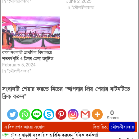
In "মৌলভীবাজার"
June 2, 2025
In "মৌলভীবাজার"
রাকা সরকারী প্রাথমিক বিদ্যালয়ে
শতবর্ষপূর্তি ও মিলন মেলা অনুষ্ঠিত
February 5, 2024
In "মৌলভীবাজার"
সংবাদটি শেয়ার করতে নিচের “আপনার প্রিয় শেয়ার বাটনটিতে
ক্লিক করুন”
0
Shares
এ বিভাগের আরো সংবাদ
বিস্তারিত:
মৌলভীবাজার
টেন্ডার ছাড়াই সরকারি গাছ বিক্রি করলেন বিসিক কর্মকর্তা