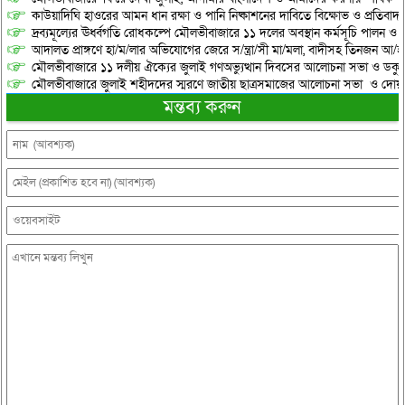
কাউয়াদিঘি হাওরের আমন ধান রক্ষা ও পানি নিষ্কাশনের দাবিতে বিক্ষোভ ও প্রতিবাদ
দ্রব্যমূল্যের ঊর্ধ্বগতি রোধকল্পে মৌলভীবাজারে ১১ দলের অবস্থান কর্মসূচি পালন ও স
আদালত প্রাঙ্গণে হা/ম/লার অভিযোগের জেরে স/ন্ত্রা/সী মা/মলা, বাদীসহ তিনজন আ/হ
মৌলভীবাজারে ১১ দলীয় ঐক্যের জুলাই গণঅভ্যুত্থান দিবসের আলোচনা সভা ও ডকুমেন্
মৌলভীবাজারে জুলাই শহীদদের স্মরণে জাতীয় ছাত্রসমাজের আলোচনা সভা ও দোয়
মন্তব্য করুন