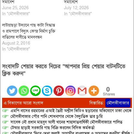
সমাবেশ
সমাবেশে
June 25, 2026
July 12, 2026
In "মৌলভীবাজার"
In "মৌলভীবাজার"
লাউয়াছড়া উদ্যানে গাছ কাটা সিদ্ধান্ত
ও রামপালে বিদ্যুৎ কেন্দ্র নির্মাণ চুক্তি
বাতিলের দাবীতে মানববন্ধন
August 2, 2016
In "মৌলভীবাজার"
সংবাদটি শেয়ার করতে নিচের “আপনার প্রিয় শেয়ার বাটনটিতে
ক্লিক করুন”
0
Shares
এ বিভাগের আরো সংবাদ
বিস্তারিত:
মৌলভীবাজার
এমপি নাসের রহমানের এআই তৈরী অশ্লীল ভিডিও ছড়ানোর অভিযোগে ঢাকা থেকে আ/সা
মৌলভীবাজার পৌর পানি শোধনাগার থেকে বৈদ্যুতিক তার চু/রি
সাবেক নৌ প্রধান মাহবুব আলী খানের শাহাদাতবার্ষিকী মৌলভীবাজারে পালিত
টেন্ডার ছাড়াই সরকারি গাছ বিক্রি করলেন বিসিক কর্মকর্তা
মৌলভীবাজারে ‘ফিরে দেখা জুলাই, আগামীর বাংলাদেশ ও আমাদের করণীয়’ শীর্ষক আ