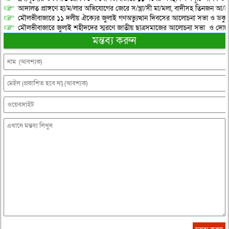
আদালত প্রাঙ্গণে হা/ম/লার অভিযোগের জেরে স/ন্ত্রা/সী মা/মলা, বাদীসহ তিনজন আ/হ
মৌলভীবাজারে ১১ দলীয় ঐক্যের জুলাই গণঅভ্যুত্থান দিবসের আলোচনা সভা ও ডকুমেন্
মৌলভীবাজারে জুলাই শহীদদের স্মরণে জাতীয় ছাত্রসমাজের আলোচনা সভা ও দোয়
মন্তব্য করুন