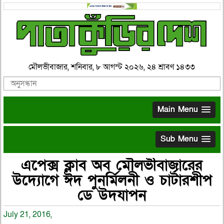
মৌলভীবাজার, শনিবার, ৮ আগস্ট ২০২৬, ২৪ শ্রাবণ ১৪৩৩
Main Menu
Sub Menu
এপেক্স ক্লাব অব মৌলভীবাজারের
উদ্যোগে ঈদ পুনর্মিলনী ও চার্টারশীপ
ডে উদযাপন
July 21, 2016,