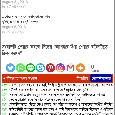
মৌলভীবাজার। ২৫ আগষ্ট
August 31, 2016
বৃহস্পতিবার সকাল ১১টায় স্থানীয়
In "মৌলভীবাজার"
ফাল্গুনী হোটেল ডিলাক্সে ক্লাবের
এপেক্স ক্লাব অব মৌলভীবাজারের ক্লাব
অ্যাকটিভ ফ্লোর মেম্বার এপেঃ ফয়জুল
স্কুলিং ও সেবা কর্মসূচী সম্পন্ন
হক লিটনের অর্থায়নে বিভিন্ন শিক্ষা
August 8, 2016
প্রতিষ্ঠানের প্রতিনিধিদের হাতে…
In "মৌলভীবাজার"
সংবাদটি শেয়ার করতে নিচের “আপনার প্রিয় শেয়ার বাটনটিতে
ক্লিক করুন”
0
Shares
এ বিভাগের আরো সংবাদ
বিস্তারিত:
মৌলভীবাজার
এমপি নাসের রহমানের এআই তৈরী অশ্লীল ভিডিও ছড়ানোর অভিযোগে ঢাকা থেকে আ/সা
মৌলভীবাজার পৌর পানি শোধনাগার থেকে বৈদ্যুতিক তার চু/রি
সাবেক নৌ প্রধান মাহবুব আলী খানের শাহাদাতবার্ষিকী মৌলভীবাজারে পালিত
টেন্ডার ছাড়াই সরকারি গাছ বিক্রি করলেন বিসিক কর্মকর্তা
মৌলভীবাজারে ‘ফিরে দেখা জুলাই, আগামীর বাংলাদেশ ও আমাদের করণীয়’ শীর্ষক আ
কাউয়াদিঘি হাওরের আমন ধান রক্ষা ও পানি নিষ্কাশনের দাবিতে বিক্ষোভ ও প্রতিবাদ
দ্রব্যমূল্যের ঊর্ধ্বগতি রোধকল্পে মৌলভীবাজারে ১১ দলের অবস্থান কর্মসূচি পালন ও স