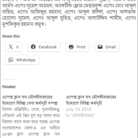
আর্মস এপেঃ সুহেল আহমদ, অ্যাকটিভ ফ্লোর মেম্বারবৃন্দ এপেঃ মোঃ আব্দুল
বাছিত, এপেঃ আজিজুর রহমান, এপেঃ আব্দুল জলিল, এপেঃ আলতাফ
হোসেন সুমেল, এপেঃ আব্দুল মুহিত, এপেঃ আলাউদ্দিন শামীম, এপেঃ
মুশফিকুর রহমান প্রমুখ।
Share this:
X
Facebook
Print
Email
WhatsApp
Related
এপেক্স ক্লাব অব মৌলভীবাজারের
এপেক্স ক্লাব অব মৌলভীবাজারের
উদ্যোগে বিভিন্ন সেবা কর্মসূচী সম্পন্ন
উদ্যোগে বিভিন্ন কর্মসূচী
বিশেষ প্রতিনিধি॥ সেবা, সুনাগরিকত্ব,
July 19, 2016
সৌহার্দ্য এই তিন মুল মন্ত্র লালন করে
In "মৌলভীবাজার"
নিরলস ভাবে কাজ করে যাচ্ছে এপেক্স
বাংলাদেশের জেলা-৪ এর অধীনে
১৮তম ক্লাব এপেক্স ক্লাব অব