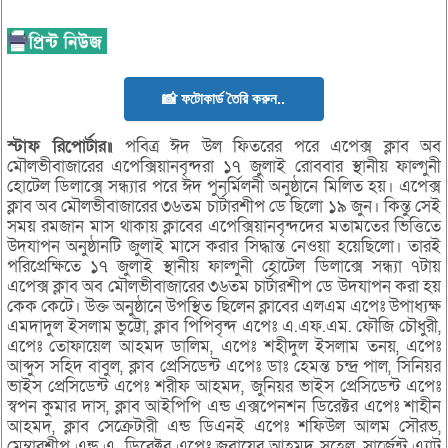
📸 ফটোকার্ড তৈরি করুন..
স্টাফ রিপোর্টার॥
পবিত্র ঈদ উল ফিতরের পরে এপেক্স ক্লাব অব
মৌলভীবাজারের এপেক্সিয়ানবৃন্দরা ১৭ জুলাই রোববার স্থানীয় ফাল্গুনী
হোটেল ডিলাক্সে সন্ধ্যার পরে ঈদ পুনর্মিলনী অনুষ্ঠানে মিলিত হয়। এপেক্স
ক্লাব অব মৌলভীবাজারের ৩৬তম চার্টারশীপ ডে ছিলো ১৯ জুন। কিন্তু সেই
সময় রমজান মাস থাকায় ক্লাবের এপেক্সিয়ানবৃন্দদের মতামতের ভিত্তিতে
উদযাপন অনুষ্ঠানটি জুলাই মাসে করার সিদ্ধান্ত নেওয়া হয়েছিলো। তারই
পরিপ্রেক্ষিতে ১৭ জুলাই স্থানীয় ফাল্গুনী হোটেল ডিলাক্সে সন্ধ্যা ৭টায়
এপেক্স ক্লাব অব মৌলভীবাজারের ৩৬তম চার্টারশীপ ডে উদযাপন করা হয়
কেক কেটে। উক্ত অনুষ্ঠানে উপস্থিত ছিলেন ক্লাবের এলএম এপেঃ উপাধ্যক্ষ
এমদাদুল ইসলাম ভুট্টো, ক্লাব পিপিবৃন্দ এপেঃ এ.এফ.এম. ফৌজি চৌধুরী,
এপেঃ তোফায়েল আহমদ ডালিম, এপেঃ শহীদুল ইসলাম তনয়, এপেঃ
আব্দুস সহিদ বাবুল, ক্লাব প্রেসিডেন্ট এপেঃ ডাঃ হেমন্ত চন্দ্র পাল, সিনিয়র
ভাইস প্রেসিডেন্ট এপেঃ শরীফ আহমদ, জুনিয়র ভাইস প্রেসিডেন্ট এপেঃ
স্বপন কুমার দাস, ক্লাব আইপিপি এন্ড এক্সপেনশন ডিরেক্টর এপেঃ শাহীন
আহমদ, ক্লাব সেক্রেটারী এন্ড ডিএনই এপেঃ শফিউল আলম সৌরভ,
মেম্বারশীপ এন্ড এ. ডিরেক্টর এপেঃ জুবায়ের আহমদ সুহেল, সার্জেন্ট এ্যাট