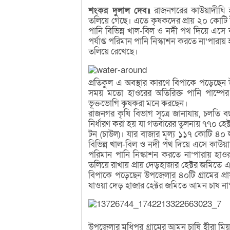
শংকর দুলাল দেব॥
রাজনগরের কাউয়াদীঘি হ
তলিয়ে গেছে। এতে কৃষকদের প্রায় ২০ কোটি 
পানি বিভিন্ন খাল-বিল ও নদী পথ দিয়ে এসে 
পর্যাপ্ত পরিমান পানি নিস্কাশন করতে না’পা
তলিয়ে রেখেছে।
প্রতিকুল এ অবস্থার কারণে বিপাকে পড়েছেন উপ
সময় মতো হাওরের অতিরিক্ত পানি পাম্পের ম
ভূক্তভোগি কৃষকরা মনে করছেন।
রাজনগর কৃষি বিভাগ সূত্রে জানাযায়, চলতি 
নির্ধারণ করা হয় যা গতবারের তুলনায় ৭৭০ হে
টন (চাউল)। যার বাজার মূল্য ১১৭ কোটি ৪০ 
বিভিন্ন খাল-বিল ও নদী পথ দিয়ে এসে কাউয়াদী
পরিমান পানি নিস্কাশন করতে না’পারায় হ
তলিয়ে রাখায় প্রায় দেড়হাজার হেক্টর জমিতে 
বিপাকে পড়েছেন উপজেলার ৪০টি গ্রামের প্রায়
যাওয়া দেড় হাজার হেক্টর জমিতে আমন চাষ না’
উপজেলার মধিপুর গ্রামের আমন চাষি হীরা মি