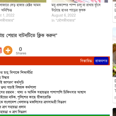
াজারে দেড় হাজার হেক্টর আমন
মনু প্রকল্পের পাম্প চালু না রাখায় ফুঁসে
 অনিশ্চিত
উঠেছে হাওর পাড়ের কৃষক
t 1, 2022
August 6, 2022
লভীবাজার"
In "মৌলভীবাজার"
িয় শেয়ার বাটনটিতে ক্লিক করুন”
0
Shares
বিস্তারিত:
রাজনগর
প্ন, বিপাকে শিক্ষার্থীরা
 উদ্ধার
 জাগরণ’ কর্মসূচি
তথ্য যাচাই বিষয়ক কর্মশালা
নাসের রহমান : খাদ্য ও আর্থিক সহায়তার পাশাপাশি চিকিৎসার আশ্বাস
য়ের নাটক, পুলিশের কাছে স্বীকারোক্তি
মাঝে বাংলাদেশ খেলাফত মজলিসের ত্রাণসামগ্রী বিতরণ
এর ত্রাণ সহায়তা প্রদান
হায়তা ও ত্রাণ বিতরণ