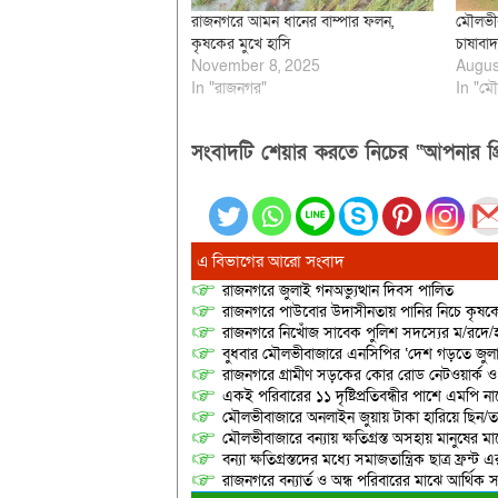
রাজনগরে আমন ধানের বাম্পার ফলন,
মৌলভীব
কৃষকের মুখে হাসি
চাষাবাদ
November 8, 2025
Augus
In "রাজনগর"
In "মৌ
সংবাদটি শেয়ার করতে নিচের “আপনার প্র
এ বিভাগের আরো সংবাদ
রাজনগরে জুলাই গনঅভ্যুত্থান দিবস পালিত
রাজনগরে পাউবোর উদাসীনতায় পানির নিচে কৃষকের স্ব
রাজনগরে নিখোঁজ সাবেক পুলিশ সদস্যের ম/রদে/হ
বুধবার মৌলভীবাজারে এনসিপির ‘দেশ গড়তে জুলাই
রাজনগরে গ্রামীণ সড়কের কোর রোড নেটওয়ার্ক ও 
একই পরিবারের ১১ দৃষ্টিপ্রতিবন্ধীর পাশে এমপি 
মৌলভীবাজারে অনলাইন জুয়ায় টাকা হারিয়ে ছিন/তাই
মৌলভীবাজারে বন্যায় ক্ষতিগ্রস্ত অসহায় মানুষের 
বন্যা ক্ষতিগ্রস্তদের মধ্যে সমাজতান্ত্রিক ছাত্র ফ্রন্ট 
রাজনগরে বন্যার্ত ও অন্ধ পরিবারের মাঝে আর্থিক স