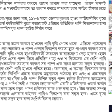
ি নিস্কাসন নাকরার কারণে আমন আবাদ করা যাচ্ছেনা। আমন ফসলই
ম এ সংকটের কারণে তা আবাদ করতে নাপারায় চরম ক্ষতির স্বীকার হচ্ছে
) সূত্রে জানা যায়, ১৯৮৩ সালে জেলার বৃহত্তম হাওর কাউয়াদীঘির বুরো
র্ড কাউয়াদীঘি বুরো ক্যাচম্যান্ট এরিয়ার অতিরিক্ত পানি নিস্কাশনের জন্য
ঠ কাশিমপুর পাম্প হাউজ নির্মাণ করে।
নেমে আসা ঢলের কারণে হাওরের পানি বৃদ্ধি পেতে থাকে। এদিকে পাউবো’র
তের লো’ভোল্টেজ ও পাম্প গুলোর নিস্কাশন ক্ষমতা হ্রাস পাওয়ার কারণে সময়
ানি বৃদ্ধি পেয়ে হাওরতীরবর্তী উজানের আবাদযোগ্য দেড় হাজার হেক্টর
্থাপিত এসব পাম্প দিয়ে প্রতিদিন গড়ে ৩/৪’শ কিউসেক এর বেশি পানি
 লো’ভোল্টেজ সমস্যার কারণে সব পাম্প এক সাথে চালানো সম্ভব হচ্ছেনা।
নেক বেশী পানি হাওরে পতিত হচ্ছে। জানাযায়, এ সমস্যা নিরসনের জন্য
তৃক ডিপিপি প্রস্তাব যথাযত মন্ত্রনালয়ে পাঠানো হয় এবং এ প্রস্তাবনার
ন্য আধূনিক ৮টি পাম্প বিশিষ্ঠ নতুন পাম্প হাউজ নির্মানের অনমোদন
্পন্ন এ পাম্প তৈরী ও ক্রয়ের জন্য জাপানী একটি প্রতিষ্ঠানকে ওয়ার্ক অর্ডার
ন করে দ্রুত নতুন পাম্প হাউজের কাজ শুরু করা হবে। উচ্চ ক্ষমতা সম্পন্ন
চম্যান্ট এলাকার বাইরের পানিও নিস্কাশন করা সম্ভব হবে। এতে বুরো
 সম্ভব হবে বলে সংশ্লিষ্ঠ বিভাগ জানায়।