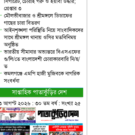
সিগারেট, চোরাই গরু ও ইয়াবা উদ্ধার;
গ্রেপ্তার ৩
মৌলভীবাজার ও শ্রীমঙ্গলে ডিডাফের
গাছের চারা বিতরণ
আইনশৃঙ্খলা পরিস্থিতি নিয়ে সাংবাদিকদের
সাথে শ্রীমঙ্গল থানায় ওসির মতবিনিময়
অনুষ্ঠিত
ভারতীয় সীমানার অভ্যন্তরে বিএসএফের
গু/লি/তে বাংলাদেশী চোরাকারবারি নি/হ/
ত
কমলগঞ্জে এমপি হাজী মুজিবকে নাগরিক
সংবর্ধনা
সাপ্তাহিক পাতাকুঁড়ির দেশ
৩ আগস্ট ২০২৬ : ৩০ তম বর্ষ : সংখ্যা ২৫