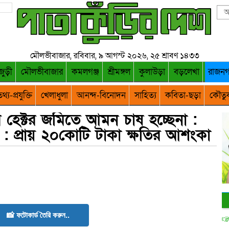
মৌলভীবাজার, রবিবার, ৯ আগস্ট ২০২৬, ২৫ শ্রাবণ ১৪৩৩
জুড়ী
মৌলভীবাজার
কমলগঞ্জ
শ্রীমঙ্গল
কুলাউড়া
বড়লেখা
রাজন
থ্য-প্রযুক্তি
খেলাধুলা
আনন্দ-বিনোদন
সাহিত্য
কবিতা-ছড়া
কৌতু
হেক্টর জমিতে আমন চাষ হচ্ছেনা :
ষক : প্রায় ২০কোটি টাকা ক্ষতির আশংকা
📸 ফটোকার্ড তৈরি করুন..