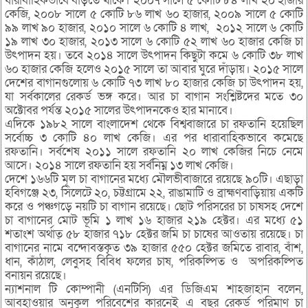
ধারাবাহিকভাবে বাড়তে থাকে। ২০০৭ সালে ৫ কোটি ৮৪ লাখ ২০ হাজার
কেজি, ২০০৮ সালে ৫ কোটি ৮৬ লাখ ৬০ হাজার, ২০০৯ সালে ৫ কোটি
৯৯ লাখ ৯০ হাজার, ২০১০ সালে ৬ কোটি ৪ লাখ, ২০১২ সালে ৬ কোটি
১৯ লাখ ৩০ হাজার, ২০১৩ সালে ৬ কোটি ৫২ লাখ ৬০ হাজার কেজি চা
উৎপাদন হয়। তবে ২০১৪ সালে উৎপাদন কিছুটা কমে ৬ কোটি ৩৮ লাখ
৬০ হাজার কেজি হলেও ২০১৫ সালে তা আবার ঘুরে দাঁড়ায়। ২০১৫ সালে
দেশের বাগানগুলোয় ৬ কোটি ৭৩ লাখ ৮০ হাজার কেজি চা উৎপাদন হয়,
যা সর্বকালের রেকর্ড ভঙ্গ করে। আর চা বাগান সংশ্লিষ্টদের মতে ৩০
অক্টোবর পর্যন্ত ২০১৫ সালের উৎপাদনকেও হার মানাবে।
এদিকে ১৯৮২ সালে বাংলাদেশ থেকে বিশ্ববাজারে চা রফতানি হয়েছিল
সর্বোচ্চ ৩ কোটি ৪০ লাখ কেজি। এর পর ধারাবাহিকভাবে কমেছে
রফতানি। সর্বশেষ ২০১১ সালে রফতানি ২০ লাখ কেজির নিচে নেমে
আসে। ২০১৪ সালে রফতানি হয় সর্বনিম্ন ১৩ লাখ কেজি।
দেশে ১৬৬টি মূল চা বাগানের মধ্যে মৌলভীবাজারে রয়েছে ৯০টি। এছাড়া
হবিগঞ্জে ২৩, সিলেটে ২০, চট্টগ্রামে ২২, রাঙামাটি ও ব্রাহ্মণবাড়িয়ায় একটি
করে ও পঞ্চগড়ে নয়টি চা বাগান রয়েছে। ছোট পরিসরের চা চাষসহ দেশে
চা বাগানের মোট ভূমি ১ লাখ ১৬ হাজার ২১৯ হেক্টর। এর মধ্যে ৫১
শতাংশ অর্থাত্ ৫৮ হাজার ৭১৮ হেক্টর জমি চা চাষের আওতায় রয়েছে। চা
বাগানের নামে বন্দোবস্তকৃত ৩৯ হাজার ৫৫০ হেক্টর জমিতে রাবার, বাঁশ,
ধান, কাঁঠাল, লেবুসহ বিবিধ ফলের চাষ, পরিকল্পিত ও অপরিকল্পিত
বনায়ন রয়েছে।
ন্যাশনাল টি কোম্পানী (এনটিসি) এর ডিজিএম শাহজাহান বলেন,
আবহাওয়ার অনুকুল পরিবেশের কারনেই এ বছর রেকর্ড পরিমাণ চা