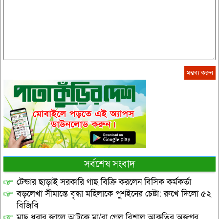
সর্বশেষ সংবাদ
টেন্ডার ছাড়াই সরকারি গাছ বিক্রি করলেন বিসিক কর্মকর্তা
বড়লেখা সীমান্তে বৃদ্ধা মহিলাকে পুশইনের চেষ্টা: রুখে দিলো ৫২
বিজিবি
মাছ ধরার জালে আটকে মা/রা গেল বিশাল আকৃতির অজগর