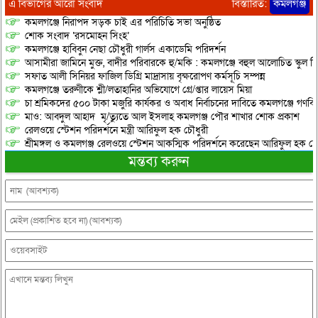
এ বিভাগের আরো সংবাদ
বিস্তারিত:
কমলগঞ্জ
কমলগঞ্জে নিরাপদ সড়ক চাই এর পরিচিতি সভা অনুষ্ঠিত
শোক সংবাদ ‘রসমোহন সিংহ’
কমলগঞ্জে হাবিবুন নেছা চৌধুরী গার্লস একাডেমি পরিদর্শন
আসামীরা জামিনে মুক্ত, বাদীর পরিবারকে হু/মকি : কমলগঞ্জে বহুল আলোচিত স্কুল শি
সফাত আলী সিনিয়র ফাজিল ডিগ্রি মাদ্রাসায় বৃক্ষরোপণ কর্মসূচি সম্পন্ন
কমলগঞ্জে তরুণীকে শ্লী/লতাহানির অভিযোগে গ্রে/প্তার লায়েস মিয়া
চা শ্রমিকদের ৫০০ টাকা মজুরি কার্যকর ও অবাধ নির্বাচনের দাবিতে কমলগঞ্জে গণবি
মাও: আবদুল আহাদ মৃ/ত্যুতে আল ইসলাহ কমলগঞ্জ পৌর শাখার শোক প্রকাশ
রেলওয়ে স্টেশন পরিদর্শনে মন্ত্রী আরিফুল হক চৌধুরী
শ্রীমঙ্গল ও কমলগঞ্জ রেলওয়ে স্টেশন আকস্মিক পরিদর্শনে করেছেন আরিফুল হক চৌ
মন্তব্য করুন