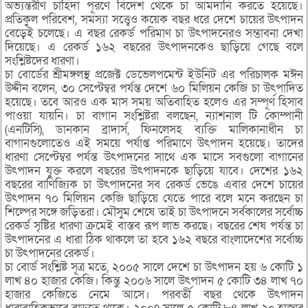
অভ্যন্তরীণ চাহিদা পূরণে বিদেশ থেকে চা আমদানি করতে হয়েছে।
প্রতিকুল পরিবেশ, সমস্যা সত্ত্বেও কয়েক বছর ধরে দেশে চায়ের উৎপাদন
বেড়েই চলেছে। এ বছর রেকর্ড পরিমাণ চা উৎপাদনেরও সম্ভাবনা দেখা
দিয়েছে। এ রেকর্ড ১৬২ বছরের উৎপাদনকেও ছাড়িয়ে গেছে বলে
সংশ্লিষ্টদের ধারণা।
চা বোর্ডের শ্রীমঙ্গলস্থ প্রজেক্ট ডেভেলপমেন্ট ইউনিট এর পরিচালক মঈন
উদ্দীন বলেন, ৩০ সেপ্টেম্বর পর্যন্ত দেশে ৬০ মিলিয়ন কেজি চা উৎপাদিত
হয়েছে। তবে আরও এক মাস সময় অতিবাহিত হলেও এর সম্পূর্ণ হিসাব
পাওয়া যায়নি। চা বাগান সংশ্লিষ্টরা বলছেন, ন্যাশনাল টি কোম্পানী
(এনটিসি), ডানকান ব্রাদার্স, ফিনলেসহ ব্যক্তি মালিকানাধীন চা
বাগানগুলোতেও এই সময়ে পর্যাপ্ত পরিমাণে উৎপাদন হয়েছে। তাদের
ধারণা সেপ্টেম্বর পর্যন্ত উৎপাদনের সাথে এক মাসে সবগুলো বাগানের
উৎপাদন যুক্ত করলে বছরের উৎপাদনকে ছাড়িয়ে যাবে। দেশের ১৬২
বছরের বাণিজ্যিক চা উৎপাদনের সব রেকর্ড ভেঙে এবার দেশে চায়ের
উৎপাদন ৭০ মিলিয়ন কেজি ছাড়িয়ে যেতে পারে বলে মনে করছেন চা
শিল্পের সঙ্গে জড়িতরা। মৌসুম শেষে তাই চা উৎপাদনে সর্বকালের সর্বোচ্চ
রেকর্ড সৃষ্টির ধারণা ক্রমেই বাস্তব রূপ লাভ করছে। বছরের শেষ পর্যন্ত চা
উৎপাদনের এ ধারা ঠিক থাকলে তা হবে ১৬২ বছরে বাংলাদেশের সর্বোচ্চ
চা উৎপাদনের রেকর্ড।
চা বোর্ড সংশ্লিষ্ট সূত্র মতে, ২০০৫ সালে দেশে চা উৎপাদন হয় ৬ কোটি ১
লাখ ৪০ হাজার কেজি। কিন্তু ২০০৬ সালে উৎপাদন ৫ কোটি ৩৪ লাখ ৭০
হাজার কেজিতে নেমে আসে। পরবর্তী বছর থেকে উৎপাদন