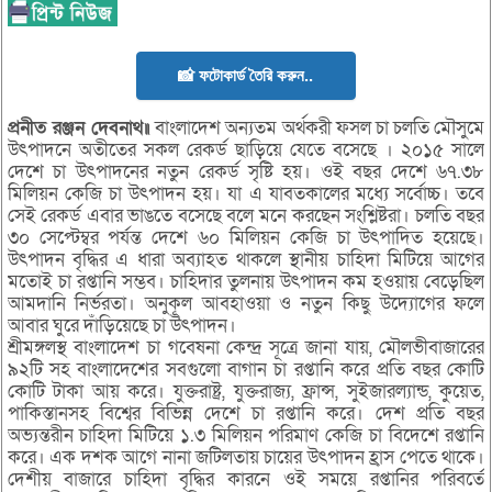
📸 ফটোকার্ড তৈরি করুন..
প্রনীত রঞ্জন দেবনাথ॥
বাংলাদেশ অন্যতম অর্থকরী ফসল চা চলতি মৌসুমে
উৎপাদনে অতীতের সকল রেকর্ড ছাড়িয়ে যেতে বসেছে । ২০১৫ সালে
দেশে চা উৎপাদনের নতুন রেকর্ড সৃষ্টি হয়। ওই বছর দেশে ৬৭.৩৮
মিলিয়ন কেজি চা উৎপাদন হয়। যা এ যাবতকালের মধ্যে সর্বোচ্চ। তবে
সেই রেকর্ড এবার ভাঙতে বসেছে বলে মনে করছেন সংশ্লিষ্টরা। চলতি বছর
৩০ সেপ্টেম্বর পর্যন্ত দেশে ৬০ মিলিয়ন কেজি চা উৎপাদিত হয়েছে।
উৎপাদন বৃদ্ধির এ ধারা অব্যাহত থাকলে স্থানীয় চাহিদা মিটিয়ে আগের
মতোই চা রপ্তানি সম্ভব। চাহিদার তুলনায় উৎপাদন কম হওয়ায় বেড়েছিল
আমদানি নির্ভরতা। অনুকূল আবহাওয়া ও নতুন কিছু উদ্যোগের ফলে
আবার ঘুরে দাঁড়িয়েছে চা উৎপাদন।
শ্রীমঙ্গলস্থ বাংলাদেশ চা গবেষনা কেন্দ্র সূত্রে জানা যায়, মৌলভীবাজারের
৯২টি সহ বাংলাদেশের সবগুলো বাগান চা রপ্তানি করে প্রতি বছর কোটি
কোটি টাকা আয় করে। যুক্তরাষ্ট্র, যুক্তরাজ্য, ফ্রান্স, সুইজারল্যান্ড, কুয়েত,
পাকিস্তানসহ বিশ্বের বিভিন্ন দেশে চা রপ্তানি করে। দেশ প্রতি বছর
অভ্যন্তরীন চাহিদা মিটিয়ে ১.৩ মিলিয়ন পরিমাণ কেজি চা বিদেশে রপ্তানি
করে। এক দশক আগে নানা জটিলতায় চায়ের উৎপাদন হ্রাস পেতে থাকে।
দেশীয় বাজারে চাহিদা বৃদ্ধির কারনে ওই সময়ে রপ্তানির পরিবর্তে