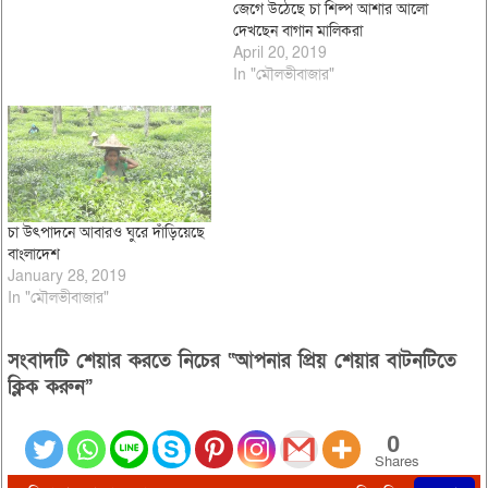
জেগে উঠেছে চা শিল্প আশার আলো
দেখছেন বাগান মালিকরা
April 20, 2019
In "মৌলভীবাজার"
চা উৎপাদনে আবারও ঘুরে দাঁড়িয়েছে
বাংলাদেশ
January 28, 2019
In "মৌলভীবাজার"
সংবাদটি শেয়ার করতে নিচের “আপনার প্রিয় শেয়ার বাটনটিতে
ক্লিক করুন”
0
Shares