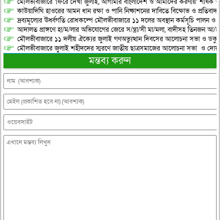
মৌলভীবাজারে ‘ফিরে দেখা জুলাই, আগামীর বাংলাদেশ ও আমাদের করণীয়’ শীর্ষক আ
কাউয়াদিঘি হাওরের আমন ধান রক্ষা ও পানি নিষ্কাশনের দাবিতে বিক্ষোভ ও প্রতিবাদ
দ্রব্যমূল্যের ঊর্ধ্বগতি রোধকল্পে মৌলভীবাজারে ১১ দলের অবস্থান কর্মসূচি পালন ও স
আদালত প্রাঙ্গণে হা/ম/লার অভিযোগের জেরে স/ন্ত্রা/সী মা/মলা, বাদীসহ তিনজন আ/হ
মৌলভীবাজারে ১১ দলীয় ঐক্যের জুলাই গণঅভ্যুত্থান দিবসের আলোচনা সভা ও ডকুমেন্
মৌলভীবাজারে জুলাই শহীদদের স্মরণে জাতীয় ছাত্রসমাজের আলোচনা সভা ও দোয়
মন্তব্য করুন