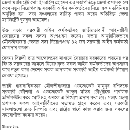
জেলা ম্যাজিষ্ট্রেট মো: ইসরাইল হোসেন এর সভাপতিত্বে জেলা প্রশাসক হল
রুমে নতুন নিয়োগপ্রাপ্ত সরকারী আইন কর্মকর্তাদের নিয়ে এক মতবিনিময়
অনুষ্ঠিত হয়। সভা সঞ্চালনের দায়িত্ব পালন করেন অতিরিক্ত জেলা
ম্যাজিষ্ট্রেট বুলবুল আহমেদ।
উক্ত সভায় সরকারী আইন কর্মকর্তাসহ জাতীয়তাবাদী আইনজীবী
ফোরামের সকল সদস্য অংশগ্রহন করেন। সভায় আনুষ্ঠানিকভাবে
মৌলভীবাজার জেলার সদ্য নিয়োগপ্রাপ্ত ৪২ জন সরকারী আইন কর্মকর্তা
যোগদান করেন।
বৈষম্য বিরুধী ছাত্র আন্দোলনের মাধ্যমে সৈরাচার সরকারের পতনের পর
বিগত সরকারের আমলে নিয়োগকৃত সকল আইন কর্মকর্তাদের অপসারন
করে নতুন করে দেশের সকল আদালতে সরকারী আইন কর্মকর্তা নিয়োগ
দেওয়া হয়েছে।
তারই ধারাবাহিকতায় মৌলভীবাজারে এডভোকেট মামুনুর রশিদকে
সরকারী কৌশলী ও এডভোকেট আব্দুল মতিন চৌধুরীকে পাবলিক
প্রসিকিউটর করে মোট ৪২ জনকে এ নিয়োগ প্রদান করা হয়। সভায় জেলা
প্রশাসক সকল আইনজীবীদের মতামত গ্রহন করেন এবং সরকারী
মামলাগুলো দ্রুত নিষ্পত্তি এবং রাষ্ট্রের স্বার্থে কাজ করার জন্য সকলের
সহযোগীতা কামনা করেন।
Share this: