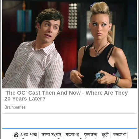
প্রথম পাতা
সকল সংবাদ
কমলগঞ্জ
কুলাউড়া
জুড়ী
বড়লেখা