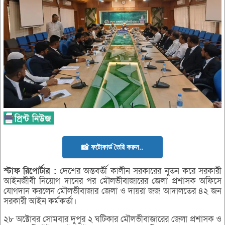
📸 ফটোকার্ড তৈরি করুন..
স্টাফ
রিপোর্টার
:
দেশের অন্তবর্তী কালীন সরকারের নুতন করে সরকারী
আইনজীবী নিয়োগ দানের পর মৌলভীবাজারের জেলা প্রশাসক অফিসে
যোগদান করলেন মৌলভীবাজার জেলা ও দায়রা জজ আদালতের ৪২ জন
সরকারী আইন কর্মকর্তা।
২৮ অক্টোবর সোমবার দুপুর ২ ঘটিকার মৌলভীবাজারের জেলা প্রশাসক ও