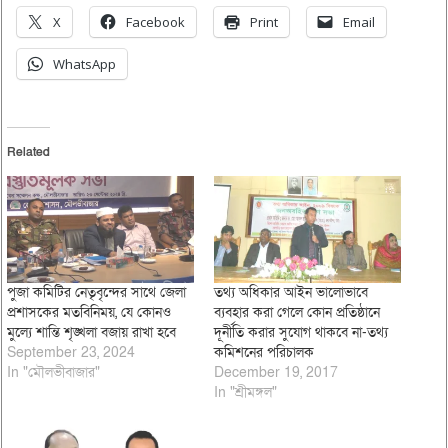
X
Facebook
Print
Email
WhatsApp
Related
পুজা কমিটির নেতৃবৃন্দের সাথে জেলা
তথ্য অধিকার আইন ভালোভাবে
প্রশাসকের মতবিনিময়, যে কোনও
ব্যবহার করা গেলে কোন প্রতিষ্ঠানে
মুল্যে শান্তি শৃঙ্খলা বজায় রাখা হবে
দূর্নীতি করার সুযোগ থাকবে না-তথ্য
September 23, 2024
কমিশনের পরিচালক
In "মৌলভীবাজার"
December 19, 2017
In "শ্রীমঙ্গল"