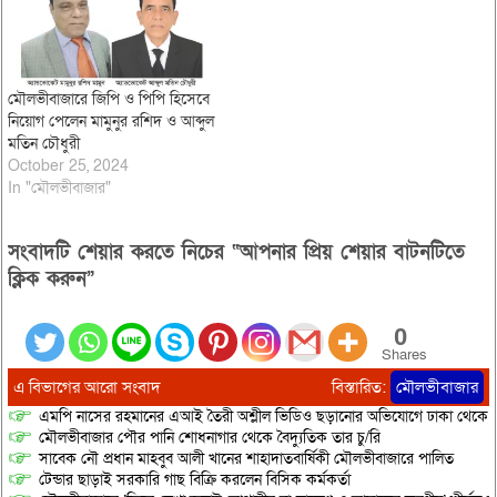
মৌলভীবাজারে জিপি ও পিপি হিসেবে
নিয়োগ পেলেন মামুনুর রশিদ ও আব্দুল
মতিন চৌধুরী
October 25, 2024
In "মৌলভীবাজার"
সংবাদটি শেয়ার করতে নিচের “আপনার প্রিয় শেয়ার বাটনটিতে
ক্লিক করুন”
0
Shares
এ বিভাগের আরো সংবাদ
বিস্তারিত:
মৌলভীবাজার
এমপি নাসের রহমানের এআই তৈরী অশ্লীল ভিডিও ছড়ানোর অভিযোগে ঢাকা থেকে আ/সা
মৌলভীবাজার পৌর পানি শোধনাগার থেকে বৈদ্যুতিক তার চু/রি
সাবেক নৌ প্রধান মাহবুব আলী খানের শাহাদাতবার্ষিকী মৌলভীবাজারে পালিত
টেন্ডার ছাড়াই সরকারি গাছ বিক্রি করলেন বিসিক কর্মকর্তা