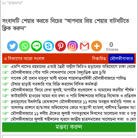
থাকলেও দলের একটি বৃহৎ অংশ ছিল
In "রাজনগর"
নিষ্ক্রিয়। নিজেদের কোন্দল এমন
পর্যায়ে পৌঁছেছিল যে, কেউ কারও
সংবাদটি শেয়ার করতে নিচের “আপনার প্রিয় শেয়ার বাটনটিতে
সাথে কথাবার্তা বলতো না। ফলে দলীয়
কোন্দলে বিপর্যস্ত হয়ে…
ক্লিক করুন”
0
Shares
এ বিভাগের আরো সংবাদ
বিস্তারিত:
মৌলভীবাজার
এমপি নাসের রহমানের এআই তৈরী অশ্লীল ভিডিও ছড়ানোর অভিযোগে ঢাকা থেকে আ/সা
মৌলভীবাজার পৌর পানি শোধনাগার থেকে বৈদ্যুতিক তার চু/রি
সাবেক নৌ প্রধান মাহবুব আলী খানের শাহাদাতবার্ষিকী মৌলভীবাজারে পালিত
টেন্ডার ছাড়াই সরকারি গাছ বিক্রি করলেন বিসিক কর্মকর্তা
মৌলভীবাজারে ‘ফিরে দেখা জুলাই, আগামীর বাংলাদেশ ও আমাদের করণীয়’ শীর্ষক আ
কাউয়াদিঘি হাওরের আমন ধান রক্ষা ও পানি নিষ্কাশনের দাবিতে বিক্ষোভ ও প্রতিবাদ
দ্রব্যমূল্যের ঊর্ধ্বগতি রোধকল্পে মৌলভীবাজারে ১১ দলের অবস্থান কর্মসূচি পালন ও স
আদালত প্রাঙ্গণে হা/ম/লার অভিযোগের জেরে স/ন্ত্রা/সী মা/মলা, বাদীসহ তিনজন আ/হ
মৌলভীবাজারে ১১ দলীয় ঐক্যের জুলাই গণঅভ্যুত্থান দিবসের আলোচনা সভা ও ডকুমেন্
মৌলভীবাজারে জুলাই শহীদদের স্মরণে জাতীয় ছাত্রসমাজের আলোচনা সভা ও দোয়
মন্তব্য করুন