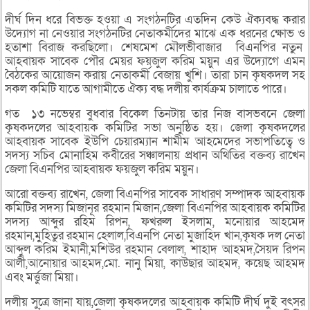
দীর্ঘ দিন ধরে বিভক্ত হওয়া এ সংগঠনটির এতদিন কেউ ঐক্যবদ্ধ করার
উদ্যোগ না নেওয়ার সংগঠনটির নেতাকর্মীদের মাঝে এক ধরনের ক্ষোভ ও
হতাশা বিরাজ করছিলো। শেষমেশ মৌলভীবাজার বিএনপির নতুন
আহবায়ক সাবেক পৌর মেয়র ফয়জুল করিম ময়ুন এর উদ্যোগে এমন
বৈঠকের আয়োজন করায় নেতাকর্মী বেজায় খুশি। তারা চান কৃষকদল সহ
সকল কমিটি যাতে আগামীতে ঐক্য বদ্ধ দলীয় কার্যক্রম চালাতে পারে।
গত ১৩ নভেম্বর বুধবার বিকেল তিনটায় তার নিজ বাসভবনে জেলা
কৃষকদলের আহবায়ক কমিটির সভা অনুষ্ঠিত হয়। জেলা কৃষকদলের
আহবায়ক সাবেক ইউপি চেয়ারম্যান শামীম আহমেদের সভাপতিত্বে ও
সদস্য সচিব মোনাহিম কবীরের সঞ্চালনায় প্রধান অথিতির বক্তব্য রাখেন
জেলা বিএনপির আহবায়ক ফয়জুল করিম ময়ুন।
আরো বক্তব্য রাখেন, জেলা বিএনপির সাবেক সাধারণ সম্পাদক আহবায়ক
কমিটির সদস্য মিজানূর রহমান মিজান,জেলা বিএনপির আহবায়ক কমিটির
সদস্য আব্দুর রহিম রিপন, ফখরুল ইসলাম, মনোয়ার আহমেদ
রহমান,মুহিতুর রহমান হেলাল,বিএনপি নেতা মুজাহিদ খান,কৃষক দল নেতা
আব্দুল করিম ইমানী,মশিউর রহমান বেলাল, শাহাদ আহমদ,সৈয়দ রিপন
আলী,আনোয়ার আহমদ,মো. নানু মিয়া, কাউছার আহমদ, কয়েছ আহমদ
এবং মর্ত্তুজা মিয়া।
দলীয় সুত্রে জানা যায়,জেলা কৃষকদলের আহবায়ক কমিটি দীর্ঘ দুই বৎসর