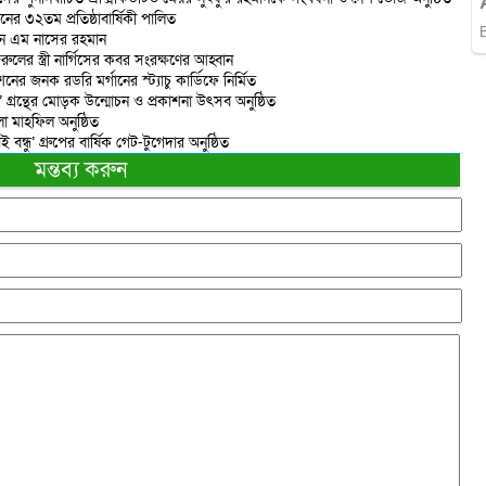
ানের ৩২তম প্রতিষ্ঠাবার্ষিকী পালিত
্ডনে এম নাসের রহমান
ের স্ত্রী নার্গিসের কবর সংরক্ষণের আহ্বান
ের জনক রডরি মর্গানের স্ট্যাচু কার্ডিফে নির্মিত
া’ গ্রন্থের মোড়ক উন্মোচন ও প্রকাশনা উৎসব অনুষ্ঠিত
া মাহফিল অনুষ্ঠিত
াই বন্ধু’ গ্রুপের বার্ষিক গেট-টুগেদার অনুষ্ঠিত
মন্তব্য করুন