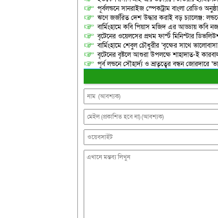
পূর্বলন্ডনে সানরাইজ স্পেকট্রাম বাংলা রেডিও অনুষ্ঠ
​ঋণে জর্জরিত দেশ উদ্ধার করাই বড় চ্যালেঞ্জ: লন
বার্মিংহামে কবি পিয়াস মজিদ এর আড্ডায় কবি নজরুল
বৃটেনের ওয়েলসের প্রথম ফার্স্ট মিনিস্টার ডিভলিউশন
বার্মিংহামে শেবুল চৌধুরীর ‘বৃক্ষের সাথে ভালোবাস
বৃটেনের বৃষ্টলে আশুরা উপলক্ষে শাহাদাত-ই কারবাল
পূর্ব লন্ডনে সৌহার্দ্য ও ভ্রাতৃত্বের বন্ধন জোরদারে ‘ভ