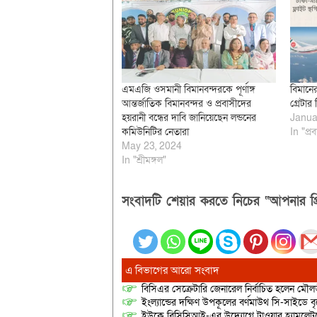
এমএজি ওসমানী বিমানবন্দরকে পূর্ণাঙ্গ
বিমানের 
আন্তর্জাতিক বিমানবন্দর ও প্রবাসীদের
গ্রেটা
হয়রানী বন্ধের দাবি জানিয়েছেন লন্ডনের
Janua
কমিউনিটির নেতারা
In "প্র
May 23, 2024
In "শ্রীমঙ্গল"
সংবাদটি শেয়ার করতে নিচের “আপনার প্র
এ বিভাগের আরো সংবাদ
বিসিএর সেক্রেটারি জেনারেল নির্বাচিত হলেন মৌল
ইংল্যান্ডের দক্ষিণ উপকূলের বর্ণমাউথ সি-সাইডে 
ইউকে বিসিসিআই-এর উদ্যোগে টাওয়ার হ্যামলেটসের 