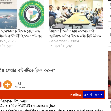
ম্যানচেষ্টার টু সিলেট ফ্লাইট বন্ধে
বিমানের টিকেটের দাম কমানোর দাবী
র সিলেট কমিউনিটি ইউকের প্রতিবাদ
জানিয়েছে গ্রেটার সিলেট কমিউনিটি ইউকে
ry 5, 2026
September 9, 2024
বাসী সংবাদ"
In "প্রবাসী সংবাদ"
িয় শেয়ার বাটনটিতে ক্লিক করুন”
0
Shares
বিস্তারিত:
প্রবাসী সংবাদ
ভীবাজারের টিপু রহমান
বৃটেনের কার্ডিফ কমিউনিটির বনভোজন অনুষ্ঠিত
পুনর্নির্বাচিত এক্সিকিউটিভ মেয়র লুৎফুর রহমানকে সংবর্ধনা ও নৈশ ভোজ অনুষ্ঠিত