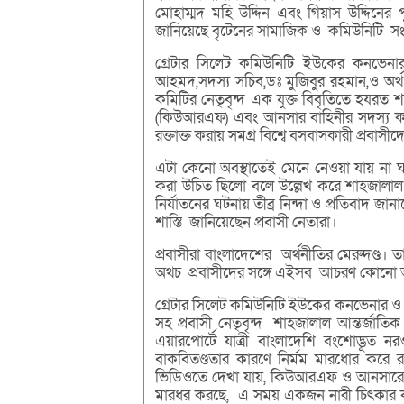
মোহাম্মদ মহি উদ্দিন এবং গিয়াস উদ্দিনের পু
জানিয়েছে বৃটেনের সামাজিক ও কমিউনিটি সং
গ্রেটার সিলেট কমিউনিটি ইউকের কনভেনা
আহমদ,সদস্য সচিব,ডঃ মুজিবুর রহমান,ও অর্
কমিটির নেতৃবৃন্দ এক যুক্ত বিবৃতিতে হযরত শ
(কিউআরএফ) এবং আনসার বাহিনীর সদস্য কর্
রক্তাক্ত করায় সমগ্র বিশ্বে বসবাসকারী প্রবাসী
এটা কেনো অবস্থাতেই মেনে নেওয়া যায় না ঘ
করা উচিত ছিলো বলে উল্লেখ করে শাহজালাল ব
নির্যাতনের ঘটনায় তীব্র নিন্দা ও প্রতিবাদ জা
শাস্তি জানিয়েছেন প্রবাসী নেতারা।
প্রবাসীরা বাংলাদেশের অর্থনীতির মেরুদণ্ড। তা
অথচ প্রবাসীদের সঙ্গে এইসব আচরণ কোনো অবস
গ্রেটার সিলেট কমিউনিটি ইউকের কনভেনার ও 
সহ প্রবাসী নেতৃবৃন্দ শাহজালাল আন্তর্জাতি
এয়ারপোর্টে যাত্রী বাংলাদেশি বংশোদ্ভূত
বাকবিতণ্ডতার কারণে নির্মম মারধোর করে রক
ভিডিওতে দেখা যায়, কিউআরএফ ও আনসারের
মারধর করছে, এ সময় একজন নারী চিৎকার কর