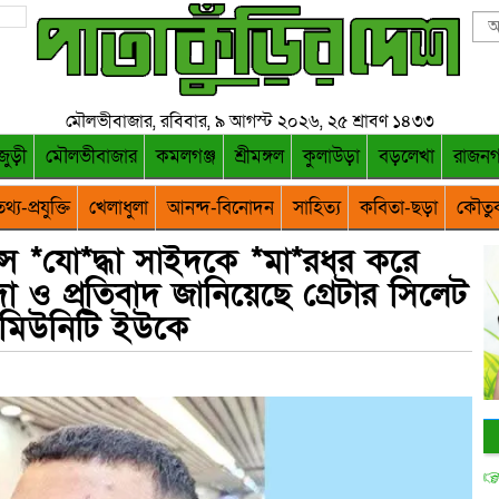
মৌলভীবাজার, রবিবার, ৯ আগস্ট ২০২৬, ২৫ শ্রাবণ ১৪৩৩
জুড়ী
মৌলভীবাজার
কমলগঞ্জ
শ্রীমঙ্গল
কুলাউড়া
বড়লেখা
রাজন
থ্য-প্রযুক্তি
খেলাধুলা
আনন্দ-বিনোদন
সাহিত্য
কবিতা-ছড়া
কৌতু
ন্স *যো*দ্ধা সাইদকে *মা*রধর করে
ন্দা ও প্রতিবাদ জানিয়েছে গ্রেটার সিলেট
মিউনিটি ইউকে