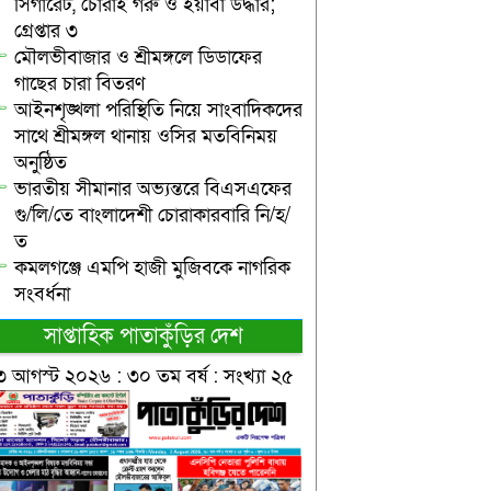
সিগারেট, চোরাই গরু ও ইয়াবা উদ্ধার;
গ্রেপ্তার ৩
মৌলভীবাজার ও শ্রীমঙ্গলে ডিডাফের
গাছের চারা বিতরণ
আইনশৃঙ্খলা পরিস্থিতি নিয়ে সাংবাদিকদের
সাথে শ্রীমঙ্গল থানায় ওসির মতবিনিময়
অনুষ্ঠিত
ভারতীয় সীমানার অভ্যন্তরে বিএসএফের
গু/লি/তে বাংলাদেশী চোরাকারবারি নি/হ/
ত
কমলগঞ্জে এমপি হাজী মুজিবকে নাগরিক
সংবর্ধনা
সাপ্তাহিক পাতাকুঁড়ির দেশ
৩ আগস্ট ২০২৬ : ৩০ তম বর্ষ : সংখ্যা ২৫