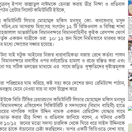
ত্রবধূ ইপসা জান্নাতুল নাঈমকে হেনস্তা করায় তীব্র নিন্দা ও প্রতিবাদ
গঠন গ্রেটার সিলেট কমিউনিটি ইউকে,
র কমিউনিটি লিডার মোহাম্মদ মকিস মনসুর, কো- কনভেনার, মসুদ
থ সচিব,এম আসরাফ মিয়া,সহ সংগঠন ১২ টি রিজিওনাল ও বিভিন্ন শাখা
াহজালাল আন্তর্জাতিক বিমানবন্দরে বিমানবাহিনীর কুইক রেসপন্স ফোর্স
তৃক একজন যাত্রীকে ওরা ১০/ ১২ জন মিলে নির্মমভাবে মারধর করে
দের মধ্যে ক্ষোভের সঞ্চার হয়েছে।
টনা যাই ঘটুক আইনের নিজস্ব ধারাবাহিকতা বজায় রেখে কর্তব্য পালন
িমানবন্দরে প্রবাসীর ওপর বর্বরোচিত হামলা ও রক্তে রঞ্জিত করা এবং
নানো সহ সঠিক তদন্তের মাধ্যমে এর সাথে জড়িত দুষ্কৃতিদের দৃষ্টান্তমূলক
রা পরিশ্রমের ঘাম ঝরিয়ে, কষ্ট সহ্য করে দেশের জন্য রেমিট্যান্স পাঠান,
্থায় মেনে নেওয়া যায় না বলে উল্লেখ করে
ইউকে বিডি টিভির চেয়ারম্যান কমিউনিটি লিডার মোহাম্মদ মকিস মনসুর
ক বিমানবন্দরে এভিয়েশন সিকিউরিটি র সদস্যদের (বিমান বাহিনী) হাতে
 নরওয়ের নাগরিক সাইদ উদ্দিন নামক একজন রেমিটেন্স যোদ্ধার সাথে
্তাক্ত করার তীব্র নিন্দা ও প্রতিবাদ জানিয়ে বলেন, এ ঘটনার একটি
 ১০/১২ জনের মতো সদস্য চারদিক থেকে ঘিরে ধরে সাইদ উদ্দিনকে
ে তাঁকে বাঁচানোর চেষ্টা করছিলেন। অপর একটি ভিডিওতে দেখা যায়,