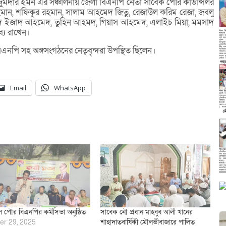
জুমদার ইমন এর সঞ্চালনায় জেলা বিএনপি নেতা সাবেক পৌর কাউন্সিলর
ন, শফিকুর রহমান, সালাম আহমেদ জিতু, রেজাউল করিম রেজা, জবলু
সৈয়দ ইজাদ আহমেদ, তুহিন আহমদ, গিয়াস আহমেদ, এলাইচ মিয়া, মমসাদ
ব্য রাখেন।
পি সহ অঙ্গসংগঠনের নেতৃবৃন্দরা উপস্থিত ছিলেন।
Email
WhatsApp
গলে পৌর বিএনপির কর্মীসভা অনুষ্ঠিত
সাবেক নৌ প্রধান মাহবুব আলী খানের
er 29, 2025
শাহাদাতবার্ষিকী মৌলভীবাজারে পালিত