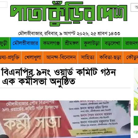
মৌলভীবাজার, রবিবার, ৯ আগস্ট ২০২৬, ২৫ শ্রাবণ ১৪৩৩
জুড়ী
মৌলভীবাজার
কমলগঞ্জ
শ্রীমঙ্গল
কুলাউড়া
বড়লেখা
রাজন
থ্য-প্রযুক্তি
খেলাধুলা
আনন্দ-বিনোদন
সাহিত্য
কবিতা-ছড়া
কৌতু
বিএনপির ৯নং ওয়ার্ড কমিটি গঠন
 এক কর্মীসভা অনুষ্ঠিত