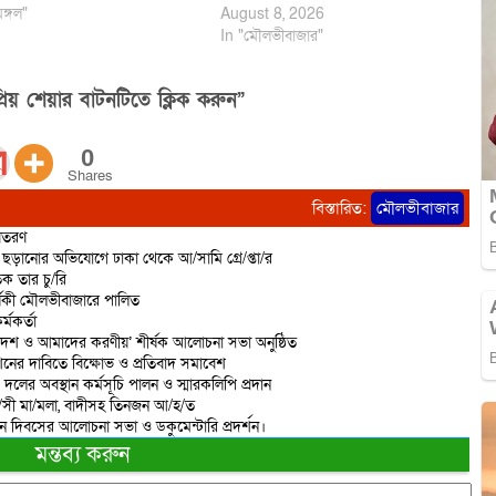
মঙ্গল"
August 8, 2026
In "মৌলভীবাজার"
িয় শেয়ার বাটনটিতে ক্লিক করুন”
0
Shares
বিস্তারিত:
মৌলভীবাজার
বিতরণ
ড়ানোর অভিযোগে ঢাকা থেকে আ/সামি গ্রে/প্তা/র
ক তার চু/রি
্ষিকী মৌলভীবাজারে পালিত
্মকর্তা
দেশ ও আমাদের করণীয়’ শীর্ষক আলোচনা সভা অনুষ্ঠিত
শনের দাবিতে বিক্ষোভ ও প্রতিবাদ সমাবেশ
 দলের অবস্থান কর্মসূচি পালন ও স্মারকলিপি প্রদান
রা/সী মা/মলা, বাদীসহ তিনজন আ/হ/ত
ান দিবসের আলোচনা সভা ও ডকুমেন্টারি প্রদর্শন।
মন্তব্য করুন