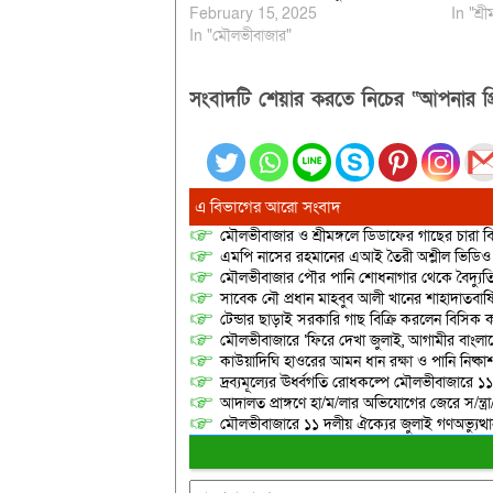
February 15, 2025
In "শ্রী
In "মৌলভীবাজার"
সংবাদটি শেয়ার করতে নিচের “আপনার প্র
এ বিভাগের আরো সংবাদ
মৌলভীবাজার ও শ্রীমঙ্গলে ডিডাফের গাছের চারা 
এমপি নাসের রহমানের এআই তৈরী অশ্লীল ভিডিও ছ
মৌলভীবাজার পৌর পানি শোধনাগার থেকে বৈদ্যুতি
সাবেক নৌ প্রধান মাহবুব আলী খানের শাহাদাতবার
টেন্ডার ছাড়াই সরকারি গাছ বিক্রি করলেন বিসিক কর
মৌলভীবাজারে ‘ফিরে দেখা জুলাই, আগামীর বাংলা
কাউয়াদিঘি হাওরের আমন ধান রক্ষা ও পানি নিষ্কা
দ্রব্যমূল্যের ঊর্ধ্বগতি রোধকল্পে মৌলভীবাজারে ১১
আদালত প্রাঙ্গণে হা/ম/লার অভিযোগের জেরে স/ন্ত্
মৌলভীবাজারে ১১ দলীয় ঐক্যের জুলাই গণঅভ্যুত্থ