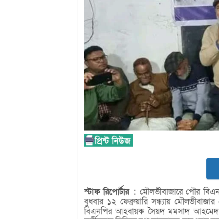
স্টাফ
রিপোর্টার
:
মৌলভীবাজারে পৌর বিএনপি
বুধবার ১২ ফেব্রুয়ারি সন্ধ্যায় মৌলভীবাজা
বিএনপির আহবায়ক সৈয়দ মমসাদ আহমেদ এ