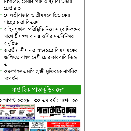
সিগারেট, চোরাই গরু ও ইয়াবা উদ্ধার;
গ্রেপ্তার ৩
মৌলভীবাজার ও শ্রীমঙ্গলে ডিডাফের
গাছের চারা বিতরণ
আইনশৃঙ্খলা পরিস্থিতি নিয়ে সাংবাদিকদের
সাথে শ্রীমঙ্গল থানায় ওসির মতবিনিময়
অনুষ্ঠিত
ভারতীয় সীমানার অভ্যন্তরে বিএসএফের
গু/লি/তে বাংলাদেশী চোরাকারবারি নি/হ/
ত
কমলগঞ্জে এমপি হাজী মুজিবকে নাগরিক
সংবর্ধনা
সাপ্তাহিক পাতাকুঁড়ির দেশ
৩ আগস্ট ২০২৬ : ৩০ তম বর্ষ : সংখ্যা ২৫