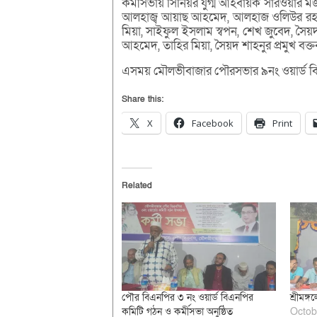
কর্মীসভায় সিনিয়র যুগ্ম আহবায়ক সারওয়ার ম
আলহাজ্ব আয়াছ আহমেদ, আলহাজ ওলিউর রহমা
মিয়া, সাইফুল ইসলাম স্বপন, শেখ জুবেদ, 
আহমেদ, তাহির মিয়া, সৈয়দ শাহনুর প্রমুখ বক্ত
এসময় মৌলভীবাজার পৌরসভার ৯নং ওয়ার্ড বিএন
Share this:
X
Facebook
Print
Related
পৌর বিএনপির ৩ নং ওয়ার্ড বিএনপির
শ্রীমঙ্
কমিটি গঠন ও কর্মীসভা অনুষ্ঠিত
Octob