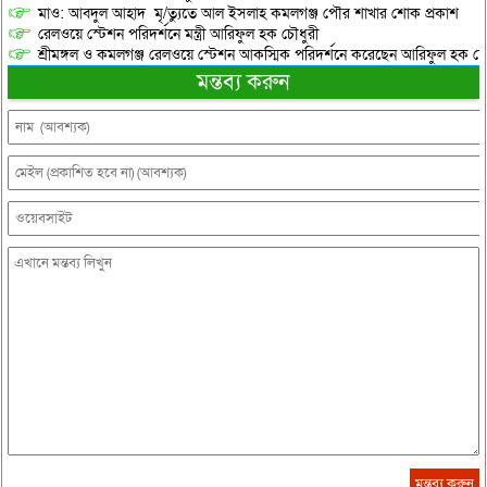
মাও: আবদুল আহাদ মৃ/ত্যুতে আল ইসলাহ কমলগঞ্জ পৌর শাখার শোক প্রকাশ
রেলওয়ে স্টেশন পরিদর্শনে মন্ত্রী আরিফুল হক চৌধুরী
শ্রীমঙ্গল ও কমলগঞ্জ রেলওয়ে স্টেশন আকস্মিক পরিদর্শনে করেছেন আরিফুল হক চৌ
মন্তব্য করুন