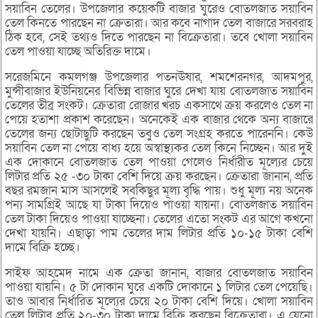
সয়াবিন তেলের। উপজেলার কয়েকটি বাজার ঘুরেও বোতলজাত সয়াবিন
তেল কিনতে পারছেন না ক্রেতারা। আর কবে নাগাদ তেল বাজারে সরবরাহ
ঠিক হবে, সেই তথ্যও দিতে পারছেন না বিক্রেতারা। তবে খোলা সয়াবিন
তেল পাওয়া যাচ্ছে অতিরিক্ত দামে।
সরেজমিনে কমলগঞ্জ উপজেলার পতনঊষার, শমশেরনগর, আদমপুর,
মুন্সীবাজার ইউনিয়নের বিভিন্ন বাজার ঘুরে দেখা যায় বোতলজাত সয়াবিন
তেলের তীব্র সংকট। ক্রেতারা রোজার খরচ একসাথে ক্রয় করলেও তেল না
পেয়ে হতাশা প্রকাশ করেছেন। অনেকেই এক বাজার থেকে অন্য বাজারে
তেলের জন্য ছোটাছুটি করছেন তবুও তেল সংগ্রহ করতে পারেননি। কেউ
সয়াবিন তেল না পেয়ে বাধ্য হয়ে অস্বাস্থ্যকর তেল কিনে নিচ্ছেন। আর দুই
এক দোকানে বোতলজাত তেল পাওয়া গেলেও নির্ধারীত মূল্যের চেয়ে
লিটার প্রতি ২৫ -৩০ টাকা বেশি দিয়ে ক্রয় করছেন। ক্রেতারা জানান, প্রতি
বছর রমজান মাস আসলেই সবকিছুর মূল্য বৃদ্ধি পায়। শুধু মূল্য নয় অনেক
পন্য সামগ্রিই আছে যা টাকা দিয়েও পাওয়া যায়না। বোতলজাত সয়াবিন
তেল টাকা দিয়েও পাওয়া যাচ্ছেনা। তেলের এতো সংকট এর আগে কখনো
দেখা যায়নি। এছাড়া পাম তেলের দাম লিটার প্রতি ১০-১৫ টাকা বেশি
দামে বিক্রি হচ্ছে।
সাইফ আহমেদ নামে এক ক্রেতা জানান, বাজার বোতলজাত সয়াবিন
পাওয়া যায়নি। ৫ টা দোকান ঘুরে একটি দোকানে ১ লিটার তেল পেয়েছি।
তাও আবার নির্ধারিত মূল্যের চেয়ে ২০ টাকা বেশি দিয়ে। খোলা সয়াবিন
তেল লিটার প্রতি ২০-৩০ টাকা দামে বিক্রি করছেন বিক্রেতারা। এ যেনো