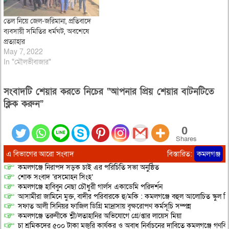
তেল নিয়ে জেল-জরিমানা, প্রতিবাদে
ব্যবসায়ী সমিতির ধর্মঘট, অবশেষে
প্রত্যাহার
May 7, 2022
In "মৌলভীবাজার"
সংবাদটি শেয়ার করতে নিচের “আপনার প্রিয় শেয়ার বাটনটিতে
ক্লিক করুন”
0
Shares
এ বিভাগের আরো সংবাদ
বিস্তারিত:
কমলগঞ্জ
কমলগঞ্জে নিরাপদ সড়ক চাই এর পরিচিতি সভা অনুষ্ঠিত
শোক সংবাদ ‘রসমোহন সিংহ’
কমলগঞ্জে হাবিবুন নেছা চৌধুরী গার্লস একাডেমি পরিদর্শন
আসামীরা জামিনে মুক্ত, বাদীর পরিবারকে হু/মকি : কমলগঞ্জে বহুল আলোচিত স্কুল শি
সফাত আলী সিনিয়র ফাজিল ডিগ্রি মাদ্রাসায় বৃক্ষরোপণ কর্মসূচি সম্পন্ন
কমলগঞ্জে তরুণীকে শ্লী/লতাহানির অভিযোগে গ্রে/প্তার লায়েস মিয়া
চা শ্রমিকদের ৫০০ টাকা মজুরি কার্যকর ও অবাধ নির্বাচনের দাবিতে কমলগঞ্জে গণবি