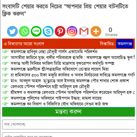
সংবাদটি শেয়ার করতে নিচের “আপনার প্রিয় শেয়ার বাটনটিতে
ক্লিক করুন”
0
Shares
এ বিভাগের আরো সংবাদ
বিস্তারিত:
কমলগঞ্জ
কমলগঞ্জে হাবিবুন নেছা চৌধুরী গার্লস একাডেমি পরিদর্শন
আসামীরা জামিনে মুক্ত, বাদীর পরিবারকে হু/মকি : কমলগঞ্জে বহুল আলোচিত স্কুল শি
সফাত আলী সিনিয়র ফাজিল ডিগ্রি মাদ্রাসায় বৃক্ষরোপণ কর্মসূচি সম্পন্ন
কমলগঞ্জে তরুণীকে শ্লী/লতাহানির অভিযোগে গ্রে/প্তার লায়েস মিয়া
চা শ্রমিকদের ৫০০ টাকা মজুরি কার্যকর ও অবাধ নির্বাচনের দাবিতে কমলগঞ্জে গণবি
মাও: আবদুল আহাদ মৃ/ত্যুতে আল ইসলাহ কমলগঞ্জ পৌর শাখার শোক প্রকাশ
রেলওয়ে স্টেশন পরিদর্শনে মন্ত্রী আরিফুল হক চৌধুরী
শ্রীমঙ্গল ও কমলগঞ্জ রেলওয়ে স্টেশন আকস্মিক পরিদর্শনে করেছেন আরিফুল হক চৌ
কমলগঞ্জে পুলিশের অভিযানে পাইপগান উদ্ধার; মামলা দায়ের
কমলগঞ্জে বন বিভাগ ও বিজিবি’র যৌথ অভিযানে সেগুন কাঠ জব্দ
মন্তব্য করুন