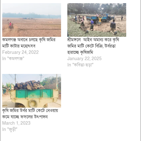
কমলগঞ্জ অবাধে চলছে কৃষি জমির
শ্রীমঙ্গলে আইন অমান্য করে কৃষি
মাটি কাটার মহোৎসব
জমির মাটি কেটে বিক্রি, উর্বরতা
February 24, 2022
হারাচ্ছে কৃষিজমি
In "কমলগঞ্জ"
January 22, 2025
In "কবিতা-ছড়া"
কৃষি জমির উর্বর মাটি কেটে নেওয়ায়
কমে যাচ্ছে ফসলের উৎপাদন
March 1, 2023
In "জুড়ী"