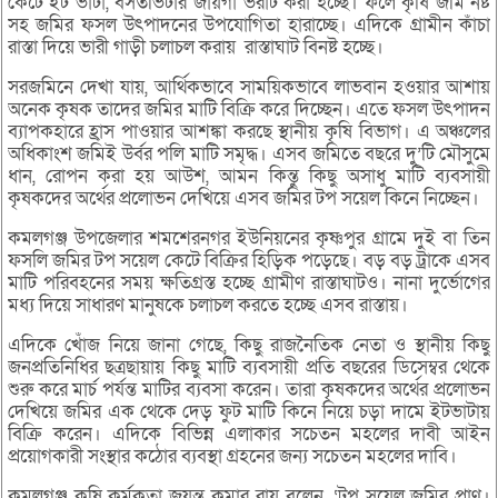
কেটে ইট ভাটা, বসতভিটার জায়গা ভরাট করা হচ্ছে। ফলে কৃষি জমি নষ্ট
সহ জমির ফসল উৎপাদনের উপযোগিতা হারাচ্ছে। এদিকে গ্রামীন কাঁচা
রাস্তা দিয়ে ভারী গাড়ী চলাচল করায় রাস্তাঘাট বিনষ্ট হচ্ছে।
সরজমিনে দেখা যায়, আর্থিকভাবে সাময়িকভাবে লাভবান হওয়ার আশায়
অনেক কৃষক তাদের জমির মাটি বিক্রি করে দিচ্ছেন। এতে ফসল উৎপাদন
ব্যাপকহারে হ্রাস পাওয়ার আশঙ্কা করছে স্থানীয় কৃষি বিভাগ। এ অঞ্চলের
অধিকাংশ জমিই উর্বর পলি মাটি সমৃদ্ধ। এসব জমিতে বছরে দু’টি মৌসুমে
ধান, রোপন করা হয় আউশ, আমন কিন্তু কিছু অসাধু মাটি ব্যবসায়ী
কৃষকদের অর্থের প্রলোভন দেখিয়ে এসব জমির টপ সয়েল কিনে নিচ্ছেন।
কমলগঞ্জ উপজেলার শমশেরনগর ইউনিয়নের কৃষ্ণপুর গ্রামে দুই বা তিন
ফসলি জমির টপ সয়েল কেটে বিক্রির হিড়িক পড়েছে। বড় বড় ট্রাকে এসব
মাটি পরিবহনের সময় ক্ষতিগ্রস্ত হচ্ছে গ্রামীণ রাস্তাঘাটও। নানা দুর্ভোগের
মধ্য দিয়ে সাধারণ মানুষকে চলাচল করতে হচ্ছে এসব রাস্তায়।
এদিকে খোঁজ নিয়ে জানা গেছে, কিছু রাজনৈতিক নেতা ও স্থানীয় কিছু
জনপ্রতিনিধির ছত্রছায়ায় কিছু মাটি ব্যবসায়ী প্রতি বছরের ডিসেম্বর থেকে
শুরু করে মার্চ পর্যন্ত মাটির ব্যবসা করেন। তারা কৃষকদের অর্থের প্রলোভন
দেখিয়ে জমির এক থেকে দেড় ফুট মাটি কিনে নিয়ে চড়া দামে ইটভাটায়
বিক্রি করেন। এদিকে বিভিন্ন এলাকার সচেতন মহলের দাবী আইন
প্রয়োগকারী সংস্থার কঠোর ব্যবস্থা গ্রহনের জন্য সচেতন মহলের দাবি।
কমলগঞ্জ কৃষি কর্মকতা জয়ন্ত কুমার রায় বলেন, ‘টপ সয়েল জমির প্রাণ।