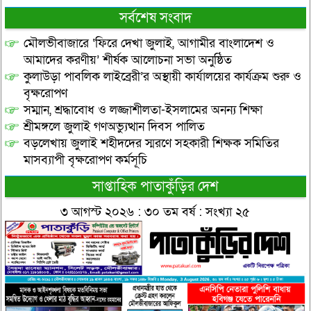
সর্বশেষ সংবাদ
মৌলভীবাজারে ‘ফিরে দেখা জুলাই, আগামীর বাংলাদেশ ও
আমাদের করণীয়’ শীর্ষক আলোচনা সভা অনুষ্ঠিত
কুলাউড়া পাবলিক লাইব্রেরী’র অস্থায়ী কার্যালয়ের কার্যক্রম শুরু ও
বৃক্ষরোপণ
সম্মান, শ্রদ্ধাবোধ ও লজ্জাশীলতা-ইসলামের অনন্য শিক্ষা
শ্রীমঙ্গলে জুলাই গণঅভ্যুত্থান দিবস পালিত
বড়লেখায় জুলাই শহীদদের স্মরণে সহকারী শিক্ষক সমিতির
মাসব্যাপী বৃক্ষরোপণ কর্মসূচি
সাপ্তাহিক পাতাকুঁড়ির দেশ
৩ আগস্ট ২০২৬ : ৩০ তম বর্ষ : সংখ্যা ২৫