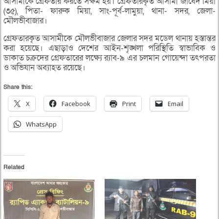
আসামীকে গ্রেফতার করতে সক্ষম হয়। গ্রেফতারকৃত আসামী জাবেদ মিয়া
(৩৫), পিতা- ফারুক মিয়া, সাং-পূর্ব-লামুয়া, থানা- সদর, জেলা-
মৌলভীবাজার।
গ্রেফতারকৃত আসামীকে মৌলভীবাজার জেলার সদর মডেল থানায় হস্তান্তর
করা হয়েছে। এছাড়াও দেশের আইন-শৃঙ্খলা পরিস্থিতি স্বাভাবিক ও
ডাকাত চক্রদের গ্রেফতারের লক্ষ্যে র‌্যাব-৯ এর চলমান গোয়েন্দা তৎপরতা
ও অভিযান অব্যাহত রয়েছে।
Share this:
X
Facebook
Print
Email
WhatsApp
Related