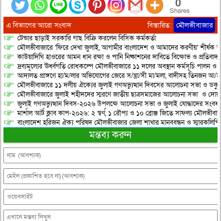
0
Shares
এ বিভাগের আরো সংবাদ
বিস্তারিত:
মৌলভীবাজার
টেন্ডার ছাড়াই সরকারি গাছ বিক্রি করলেন বিসিক কর্মকর্তা
মৌলভীবাজারে ‘ফিরে দেখা জুলাই, আগামীর বাংলাদেশ ও আমাদের করণীয়’ শীর্ষক আ
কাউয়াদিঘি হাওরের আমন ধান রক্ষা ও পানি নিষ্কাশনের দাবিতে বিক্ষোভ ও প্রতিবাদ
দ্রব্যমূল্যের ঊর্ধ্বগতি রোধকল্পে মৌলভীবাজারে ১১ দলের অবস্থান কর্মসূচি পালন ও স
আদালত প্রাঙ্গণে হা/ম/লার অভিযোগের জেরে স/ন্ত্রা/সী মা/মলা, বাদীসহ তিনজন আ/হ
মৌলভীবাজারে ১১ দলীয় ঐক্যের জুলাই গণঅভ্যুত্থান দিবসের আলোচনা সভা ও ডকুমেন্
মৌলভীবাজারে জুলাই শহীদদের স্মরণে জাতীয় ছাত্রসমাজের আলোচনা সভা ও দোয়
জুলাই গণঅভ্যুত্থান দিবস-২০২৬ উপলক্ষে আলোচনা সভা ও জুলাই যোদ্ধাদের সংবর্ধ
মার্শাল আর্ট ক্লাব কাপ-২০২৬: ২ স্বর্ণ, ১ রৌপ্য ও ১০ ব্রোঞ্জ জিতে সাফল্য মৌলভীবাজ
বাংলাদেশ হরিজন ঐক্য পরিষদ মৌলভীবাজার জেলা শাখার মানববন্ধন ও স্মারকলিপি প
মন্তব্য করুন