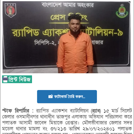
📸 ফটোকার্ড তৈরি করুন..
স্টাফ
রিপার্টার :
র‌্যাপিড এ্যাকশন ব্যাটালিয়ন (
র‌্যাব
) ১৫ মার্চ সিলেট
জেলার ওসমানীনগর থানাধীন তাজপুর এলাকায় অভিযান পরিচালনা করে
পলাতক আসামী জাবেদ মিয়াকে গ্রেপ্তার। মৌলভীবাজার জেলার সদর
মডেল থানার মামলা নং ৩৭/২১৩ তারিখ ২৯/০৭/২০২৪০১ পলাতক