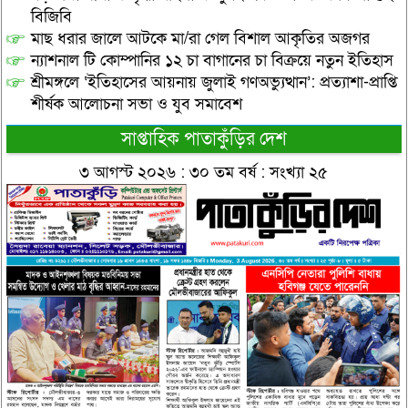
বিজিবি
মাছ ধরার জালে আটকে মা/রা গেল বিশাল আকৃতির অজগর
ন্যাশনাল টি কোম্পানির ১২ চা বাগানের চা বিক্রয়ে নতুন ইতিহাস
শ্রীমঙ্গলে ‘ইতিহাসের আয়নায় জুলাই গণঅভ্যুত্থান’: প্রত্যাশা-প্রাপ্তি
শীর্ষক আলোচনা সভা ও যুব সমাবেশ
সাপ্তাহিক পাতাকুঁড়ির দেশ
৩ আগস্ট ২০২৬ : ৩০ তম বর্ষ : সংখ্যা ২৫