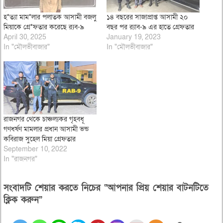
হ*ত্যা মাম*লার পলাতক আসামী বজলু
১৪ বছরের সাজাপ্রাপ্ত আসামী ২০
মিয়াকে গ্রে*ফতার করেছে র‌্যব-৯
বছর পর র‌্যাব-৯ এর হাতে গ্রেফতার
April 30, 2025
January 19, 2023
In "মৌলভীবাজার"
In "মৌলভীবাজার"
রাজনগর থেকে চাঞ্চল্যকর গৃহবধূ
গণধর্ষণ মামলার প্রধান আসামী ভন্ড
কবিরাজ সুহেল মিয়া গ্রেফতার
September 10, 2022
In "রাজনগর"
সংবাদটি শেয়ার করতে নিচের “আপনার প্রিয় শেয়ার বাটনটিতে
ক্লিক করুন”