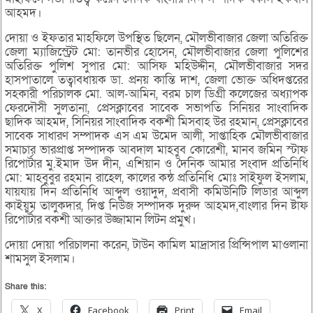
আহমদ।
দোয়া ও ইফতার মাহফিলে উপস্থিত ছিলেন, মৌলভীবাজার জেলা অতিরিক্ত
জেলা ম্যাজিস্ট্রেট মো: তানভীর হোসেন, মৌলভীবাজার জেলা পুলিশের
অতিরিক্ত পুলিশ সুপার মো: আসিফ মহিউদ্দীন, মৌলভীবাজার সদর
হাসপাতালে তত্বাবধায়ক ডা. প্রনয় কান্তি দাশ, জেলা ভোক্ত অধিদপ্তরের
সহকারী পরিচালক মো. আল-আমিন, বরম চাল ডিগ্রী কলেজের অধ্যাপক
ফেরদৌসী সুলতানা, প্রেসক্লাবের সাবেক সভাপতি সিনিয়র সাংবাদিক
ছাদিক আহমদ, সিনিয়র সাংবাদিক বকশী মিসবাহ উর রহমান, প্রেসক্লাবের
সাবেক সাধারণ সম্পাদক এস এম উমেদ আলী, সাপ্তাহিক মৌলভীবাজার
সমাচার ভারপ্রাপ্ত সম্পাদক আবদাল মাহবুব কোরেশী, মানব জমিন স্টাফ
রিপোর্টার মু.ইমাদ উদ দীন, এশিয়ান ও দৈনিক আমার সংবাদ প্রতিনিধি
মো: মাহবুবুর রহমান রাহেল, কালের কন্ঠ প্রতিনিধি মোঃ সাইফুল ইসলাম,
যায়যায় দিন প্রতিনিধি আব্দুল ওয়াদুদ, প্রবাসী কমিউনিটি লিডার আব্দুল
কাইয়ুম তালুকদার, দিপ্ত নিউজ সম্পাদক দুরুদ আহমদ,বাংলার দিন ষ্টাফ
রিপোর্টার বকশী আক্তার উজ্জামান লিটন প্রমুখ।
দোয়া দোয়া পরিচালনা করেন, টাউন কামিল মাদ্রাসার প্রিন্সিপাল মাওলানা
শামসুল ইসলাম।
Share this:
X
Facebook
Print
Email