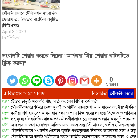
মৌলভীবাজারে টেলিভিশন সাংবাদিক
ফোরাম এর ইফতার মাহফিল অনুষ্ঠিত
(ভিডিওসহ)
April 3, 2023
In "ভিডিও"
সংবাদটি শেয়ার করতে নিচের “আপনার প্রিয় শেয়ার বাটনটিতে
ক্লিক করুন”
0
Shares
এ বিভাগের আরো সংবাদ
বিস্তারিত:
মৌলভীবাজার
টেন্ডার ছাড়াই সরকারি গাছ বিক্রি করলেন বিসিক কর্মকর্তা
মৌলভীবাজারে ‘ফিরে দেখা জুলাই, আগামীর বাংলাদেশ ও আমাদের করণীয়’ শীর্ষক আ
কাউয়াদিঘি হাওরের আমন ধান রক্ষা ও পানি নিষ্কাশনের দাবিতে বিক্ষোভ ও প্রতিবাদ
দ্রব্যমূল্যের ঊর্ধ্বগতি রোধকল্পে মৌলভীবাজারে ১১ দলের অবস্থান কর্মসূচি পালন ও স
আদালত প্রাঙ্গণে হা/ম/লার অভিযোগের জেরে স/ন্ত্রা/সী মা/মলা, বাদীসহ তিনজন আ/হ
মৌলভীবাজারে ১১ দলীয় ঐক্যের জুলাই গণঅভ্যুত্থান দিবসের আলোচনা সভা ও ডকুমেন্
মৌলভীবাজারে জুলাই শহীদদের স্মরণে জাতীয় ছাত্রসমাজের আলোচনা সভা ও দোয়