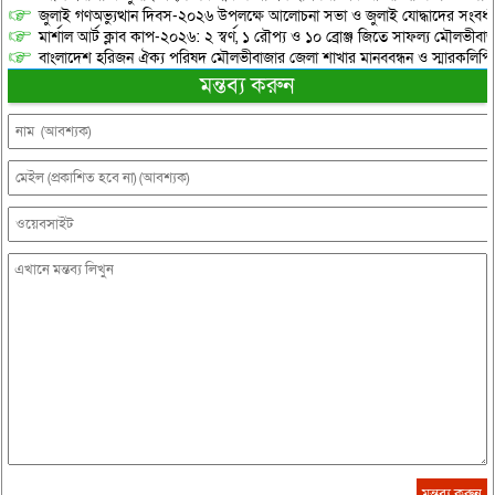
জুলাই গণঅভ্যুত্থান দিবস-২০২৬ উপলক্ষে আলোচনা সভা ও জুলাই যোদ্ধাদের সংবর্ধ
মার্শাল আর্ট ক্লাব কাপ-২০২৬: ২ স্বর্ণ, ১ রৌপ্য ও ১০ ব্রোঞ্জ জিতে সাফল্য মৌলভীবাজ
বাংলাদেশ হরিজন ঐক্য পরিষদ মৌলভীবাজার জেলা শাখার মানববন্ধন ও স্মারকলিপি প
মন্তব্য করুন