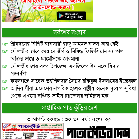
সর্বশেষ সংবাদ
শ্রীমঙ্গলের বিশিষ্ট ব্যবসায়ী রাজু আহমদ বাদল আর নেই
মৌলভীবাজারে মেয়াদোত্তীর্ণ ও নিষিদ্ধ ফিজিশিয়ান স্যাম্পল
বিক্রির দায়ে ৩ ফার্মেসিকে জরিমানা
মৌলভীবাজার সদর উপজেলা মসজিদের ইমামকে বিদায়
সংবর্ধনা
কমলগঞ্জে সাবেক তহশিলদার সৈয়দ রফিকুল ইসলামের ইন্তেকাল
আদিবাসীরা এদেশের নাগরিক হলেও রাষ্ট্রীয় অনেক সুযোগ সুবিধা
থেকে এখনো বঞ্চিত-ভাইস চ্যান্সেলর জহিরুল হক
সাপ্তাহিক পাতাকুঁড়ির দেশ
৩ আগস্ট ২০২৬ : ৩০ তম বর্ষ : সংখ্যা ২৫