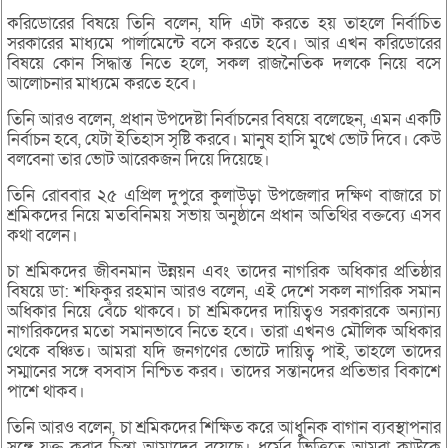
করিডোরের বিষয়ে তিনি বলেন, যদি এটা করতে হয় তাহলে নির্বাচিত
সরকারের মাধ্যমে পার্লামেন্টে বসে করতে হবে। আর এখন করিডোরের
বিষয়ে কোন সিদ্ধান্ত নিতে হলে, সকল রাজনৈতিক দলকে নিয়ে বসে
আলোচনার মাধ্যমে করতে হবে।
তিনি আরও বলেন, প্রধান উপদেষ্টা নির্বাচনের বিষয়ে বলেছেন, এমন একটি
নির্বাচন হবে, যেটা ইতিহাস সৃষ্টি করবে। মানুষ হাসি মুখে ভোট দিবে। কেউ
বলবেনা তার ভোট আরেকজন দিয়ে দিয়েছে।
তিনি রোববার ২৫ এপ্রিল দুপুরে কুলাউড়া উপজেলার দক্ষিণ বাজারে চা
শ্রমিকদের নিয়ে মতবিনিময় সভায় অনুষ্ঠানে প্রধান অতিথির বক্তব্যে এসব
কথা বলেন।
চা শ্রমিকদের জীবনমান উন্নয়ন এবং তাদের নাগরিক অধিকার প্রতিষ্ঠার
বিষয়ে ডা: শফিকুর রহমান আরও বলেন, এই দেশে সকল নাগরিক সমান
অধিকার নিয়ে বেঁচে থাকবে। চা শ্রমিকদের দায়িত্বও সরকারকে অন্যান্য
নাগরিকদের মতো সমানভাবে নিতে হবে। তারা এখনও মৌলিক অধিকার
থেকে বঞ্চিত। আমরা যদি জনগণের ভোটে দায়িত্ব পাই, তাহলে তাদের
সম্মানের সঙ্গে বসবাস নিশ্চিত করব। তাদের সন্তানদের প্রতিভার বিকাশে
পাশে থাকব।
তিনি আরও বলেন, চা শ্রমিকদের শিক্ষিত করে আধুনিক বাগান ব্যবস্থাপনার
সঙ্গে যুক্ত করার চিন্তা আমাদের রয়েছে। ধর্মের ভিত্তিতে আমরা কাউকে