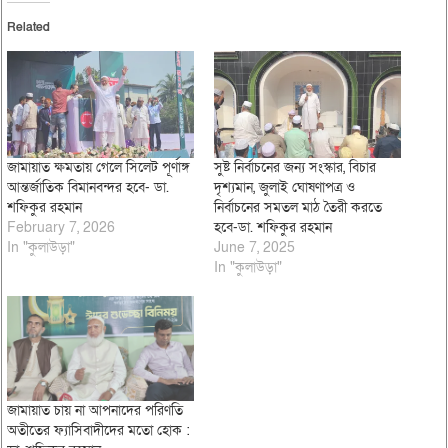
Related
জামায়াত ক্ষমতায় গেলে সিলেট পূর্ণাঙ্গ
সুষ্ট নির্বাচনের জন্য সংস্কার, বিচার
আন্তর্জাতিক বিমানবন্দর হবে- ডা.
দৃশ্যমান, জুলাই ঘোষণাপত্র ও
শফিকুর রহমান
নির্বাচনের সমতল মাঠ তৈরী করতে
February 7, 2026
হবে-ডা. শফিকুর রহমান
In "কুলাউড়া"
June 7, 2025
In "কুলাউড়া"
জামায়াত চায় না আপনাদের পরিণতি
অতীতের ফ্যাসিবাদীদের মতো হোক :