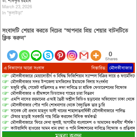
ডা. শফিকুর রহমান
March 23, 2026
In "কুলাউড়া"
সংবাদটি শেয়ার করতে নিচের “আপনার প্রিয় শেয়ার বাটনটিতে
ক্লিক করুন”
0
Shares
এ বিভাগের আরো সংবাদ
বিস্তারিত:
মৌলভীবাজার
মৌলভীবাজারে মেয়াদোত্তীর্ণ ও নিষিদ্ধ ফিজিশিয়ান স্যাম্পল বিক্রির দায়ে ৩ ফার্মেসিক
মৌলভীবাজার সদর উপজেলা মসজিদের ইমামকে বিদায় সংবর্ধনা
মজুরি বৃদ্ধি, গেজেট বাতিলসহ ৪ দফা দাবিতে চা শ্রমিক ফেডারেশনের বিক্ষোভ
মৌলভীবাজার ও শ্রীমঙ্গলে ডিডাফের গাছের চারা বিতরণ
এমপি নাসের রহমানের এআই তৈরী অশ্লীল ভিডিও ছড়ানোর অভিযোগে ঢাকা থেকে আ/সা
মৌলভীবাজার পৌর পানি শোধনাগার থেকে বৈদ্যুতিক তার চু/রি
সাবেক নৌ প্রধান মাহবুব আলী খানের শাহাদাতবার্ষিকী মৌলভীবাজারে পালিত
টেন্ডার ছাড়াই সরকারি গাছ বিক্রি করলেন বিসিক কর্মকর্তা
মৌলভীবাজারে ‘ফিরে দেখা জুলাই, আগামীর বাংলাদেশ ও আমাদের করণীয়’ শীর্ষক আ
কাউয়াদিঘি হাওরের আমন ধান রক্ষা ও পানি নিষ্কাশনের দাবিতে বিক্ষোভ ও প্রতিবাদ
মন্তব্য করুন