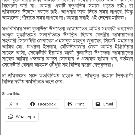
বিবেচনা করি না। আমরা একটি বন্ধুপ্রতিম সমাজ গড়তে চাই। চা
শ্রমিকদের উদ্দেশে বলতে চাই- আপনার ডাক দিতে সময় লাগবে, কিন্তু
আমাদের পৌঁছাতে সময় লাগবে না। আমরা সবাই এই দেশের মালিক।
মতবিনিময় সভা কুলাউড়া উপজেলা জামায়াতের আমির সহকারী অধ্যাপক
আব্দুল মুন্তাজিমের সভাপতিত্বে উপস্থিত ছিলেন কেন্দ্রীয় জামায়াতের
সহকারী সেক্রেটারী জেনারেল এহসানুল মাহবুব জুবায়ের, সিলেট মহানগর
আমির মো: ফখরুল ইসলাম, মৌলভীবাজার জেলা আমির ইঞ্জিনিয়ার
সাহেদ আলী, সেক্রেটারি ইয়ামির আলী, কুলাউড়া উপজেলা জামায়াতের
সাবেক আমির খন্দকার আব্দুস সোবহান ও প্রভাষক হামিদ খান, বর্তমান
সেক্রেটারি বেলাল আহমদ চৌধুরী সহ বিভিন্ন স্তরের নেতৃবৃন্দরা।
চা শ্রমিকদের সঙ্গে মতবিনিময় ছাড়াও ডা. শফিকুর রহমান দিনব্যাপী
বিভিন্ন দলীয় কর্মসূচিতে অংশ নেন।
Share this:
X
Facebook
Print
Email
WhatsApp