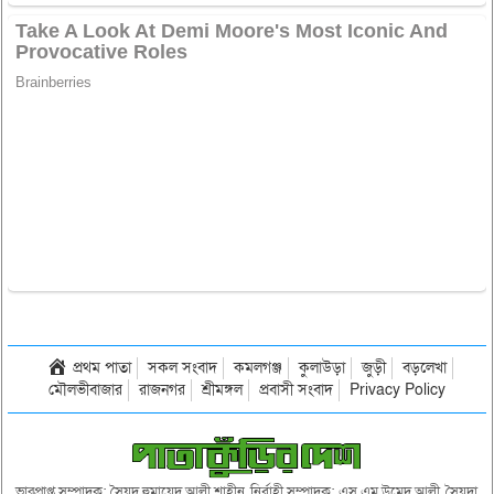
প্রথম পাতা
সকল সংবাদ
কমলগঞ্জ
কুলাউড়া
জুড়ী
বড়লেখা
মৌলভীবাজার
রাজনগর
শ্রীমঙ্গল
প্রবাসী সংবাদ
Privacy Policy
ভারপ্রাপ্ত সম্পাদক: সৈয়দ হুমায়েদ আলী শাহীন, নির্বাহী সম্পাদক: এস এম উমেদ আলী, সৈয়দা