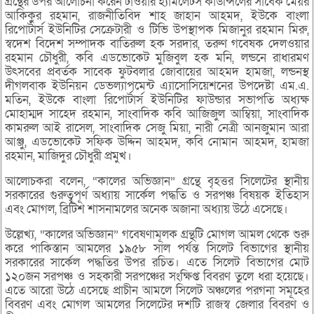
গ্রন্থের উপর আলোচনা করেন টাওয়ার হ্যামলেটস কাউন্সিলের সাবেক মেয়র
আকিকুর রহমান, রাজনীতিবিদ শাহ জাহান আহমদ, ইউকে বাংলা
রিপোর্টার্স ইউনিটির সেক্রেটারী ও টিভি উপস্থাপক মিজানুর রহমান মিরু,
স্বদেশ বিদেশ সম্পাদক বাতিরুল হক সরদার, তরুণ গবেষক দেলওয়ার
রহমান চৌধুরী, কবি এডভোকেট মুজিবুল হক মনি, লন্ডনে রাধারমণ
উৎসবের প্রবর্তক সাবেক ফুটবলার জোবায়ের আহমদ হামজা, লন্ডনস্থ
দীগলবাক ইউনিয়ন ডেভল্যাপমেন্ট এ্যাসোসিয়েশনের উপদেষ্টা এম.এ.
মতিন, ইউকে বাংলা রিপোর্টার্স ইউনিটির ফাউন্ডার সভাপতি অধ্যক্ষ
মোহাম্মদ সাহেদ রহমান, সাংবাদিক কবি আজিজুল আম্বিয়া, সাংবাদিক
কামরুল আই রাসেল, সাংবাদিক সেজু মিয়া, নারী নেত্রী আনজুমান আরা
আঞ্জু, এডভোকেট সফিক উদ্দিন আহমদ, কবি নোমান আহমদ, হামজা
রহমান, মাজিদুর চৌধুরী প্রমুখ।
আলোচকরা বলেন, “কালের অভিজ্ঞান” গ্রন্থে বৃহত্তর সিলেটের স্থানীয়
সরকারের গুরুত্বপূর্ণ অধ্যায় সার্কেল পদ্ধতি ও সরপঞ্চ বিষয়ক ইতিহাস
এবং মোগল, ব্রিটিশ শাসনামলের অনেক অজানা অধ্যায় উঠে এসেছে।
উল্লেখ্য, “কালের অভিজ্ঞান” গবেষণামূলক গ্রন্থটি মোগল আমল থেকে শুরু
করে পাকিস্তান আমলের ১৯৫৮ সাল পর্যন্ত সিলেট বিভাগের স্থানীয়
সরকারের সার্কেল পদ্ধতির উপর রচিত। এতে সিলেট বিভাগের মোট
১২০জন সরপঞ্চ ও সহকারী সরপঞ্চের সংক্ষিপ্ত বিবরণ তুলে ধরা হয়েছে।
এতে আরো উঠে এসেছে প্রাচীন আমলে সিলেট অঞ্চলের পরগনা সমূহের
বিবরণ এবং মোগল আমলের সিলেটের দশটি রাজস্ব জেলার বিবরণ ও