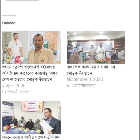
Related
লন্ডনে চতুর্দশ বাংলাদেশ বইমেলায়
অধ্যাপক করুনাময় রায় বই এর
কবি সৈয়দ কাহেরের কাব্যগ্রন্থ ‘অধরা
মোড়ক উন্মোচন
শেষ না হওয়া’র মোড়ক উন্মোচন
November 4, 2023
July 5, 2026
In "মৌলভীবাজার"
In "প্রবাসী সংবাদ"
লন্ডনে নওয়াব আলীর সাথে মতবিনিময়