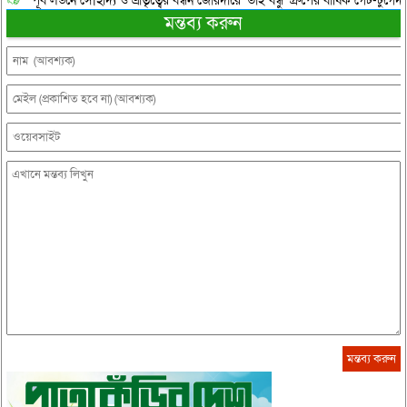
পূর্ব লন্ডনে সৌহার্দ্য ও ভ্রাতৃত্বের বন্ধন জোরদারে ‘ভাই বন্ধু’ গ্রুপের বার্ষিক গেট-টুগেদা
মন্তব্য করুন