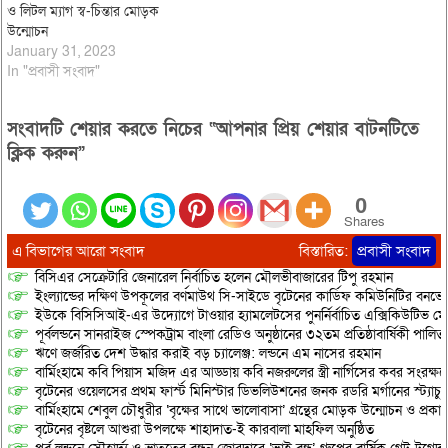
ও লিটল ম্যাগ স্ব-চিন্তার মোড়ক
উন্মোচন
January 31, 2023
In "প্রবাসী সংবাদ"
সংবাদটি শেয়ার করতে নিচের “আপনার প্রিয় শেয়ার বাটনটিতে
ক্লিক করুন”
0
Shares
এ বিভাগের আরো সংবাদ
বিস্তারিত:
প্রবাসী সংবাদ
বিসিএর সেক্রেটারি জেনারেল নির্বাচিত হলেন মৌলভীবাজারের টিপু রহমান
ইংল্যান্ডের দক্ষিণ উপকূলের বর্ণমাউথ সি-সাইডে বৃটেনের কার্ডিফ কমিউনিটির বনভো
ইউকে বিসিসিআই-এর উদ্যোগে টাওয়ার হ্যামলেটসের পুনর্নির্বাচিত এক্সিকিউটিভ মে
পূর্বলন্ডনে সানরাইজ স্পেকট্রাম বাংলা রেডিও অনুষ্ঠানের ৩২তম প্রতিষ্ঠাবার্ষিকী পালিত
​ঋণে জর্জরিত দেশ উদ্ধার করাই বড় চ্যালেঞ্জ: লন্ডনে এম নাসের রহমান
বার্মিংহামে কবি পিয়াস মজিদ এর আড্ডায় কবি নজরুলের স্ত্রী নার্গিসের কবর সংরক্ষ
বৃটেনের ওয়েলসের প্রথম ফার্স্ট মিনিস্টার ডিভলিউশনের জনক রডরি মর্গানের স্ট্যাচু কা
বার্মিংহামে শেবুল চৌধুরীর ‘বৃক্ষের সাথে ভালোবাসা’ গ্রন্থের মোড়ক উন্মোচন ও প্রকা
বৃটেনের বৃষ্টলে আশুরা উপলক্ষে শাহাদাত-ই কারবালা মাহফিল অনুষ্ঠিত