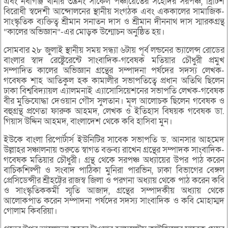
এবং নবীগঞ্জ থানার ৩৯নং সার্কেল পঞ্চায়েতের সহোদর সরপঞ্চ, ব্রিটিশ
বিরোধী স্বদেশী আন্দোলনের স্থানীয় সংগঠক এবং এককালের সামাজিক-
সাংস্কৃতিক ব্যক্তিত্ব শ্রীমান সনাতন দাস ও শ্রীমান দীননাথ দাস স্মারকগ্রন্থ
“কালের অভিজ্ঞান”-এর মোড়ক উন্মোচন অনুষ্ঠিত হয়।
সোমবার ২৮ জুলাই স্থানীয় সময় সন্ধ্যা ৬টায় পূর্ব লন্ডনের ভ্যালেন্স রোডের
বাংলার স্বাদ রেষ্টেুরেন্টে সাংবাদিক-গবেষক মতিয়ার চৌধুরী প্রমুখ
সম্পাদিত কালের অভিজ্ঞান গ্রন্থের সম্পাদনা পর্ষদের সদস্য লেখক-
গবেষক শাহ আতিকুল হক কামালীর সভাপতিত্বে প্রধান অতিথি ছিলেন
ঢাকা বিশ্ববিদ্যায়ল এ্যালমনাই এ্যাসোসিয়েশনের সভাপতি লেখক-গবেষক
বীর মুক্তিযোদ্ধা দেওয়ান গৌস সুলতান। মূল আলোচক ছিলেন গবেষক ও
বহুগ্রন্থ প্রণেতা ফারুক আহমদ, লেখক ও ইতিহাস বিষয়ক গবেষক ডা.
গিয়াস উদ্দিন আহমদ, বাংলাদেশ থেকে কবি হাসিবা মুন।
ইউকে বাংলা রিপোর্টার্স ইউনিটির সাবেক সভাপতি ড. আনসার আহমেদ
উল্লাহর সঞ্চালনায় শুরুতে স্বাগত বক্তব্য রাখেন গ্রন্থের সম্পাদক সাংবাদিক-
গবেষক মতিয়ার চৌধুরী। গ্রন্থ থেকে সরপঞ্চ অধ্যায়ের উপর পাঠ করেন
বাচিকশিল্পী ও সংবাদ পাঠিকা মুনিরা পারভিন, ঢাকা বিভাগের বেঙ্গল
প্রেসিডেন্সীর শ্রীহট্টের রাজস্ব জিলা ও পরগনা অধ্যায় থেকে পাঠ করেন কবি
ও সাংস্কৃতিককর্মী স্মৃতি আজাদ, গ্রন্থের সম্পাদকীয় অধ্যায় থেকে
আলোকপাত করেন সম্পাদনা পর্ষদের সদস্য সাংবাদিক ও কবি মোহাম্মদ
গোলাম কিবরিয়া।