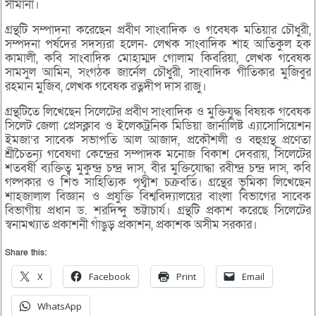
সীমানা।
গ্রন্থটি সম্পাদনা করেছেন প্রবীণ সাংবাদিক ও গবেষক মতিয়ার চৌধুরী,
সম্পদনা পর্ষদের সদস্যরা হলেন- লেখক সাংবাদিক শাহ আতিকুল হক
কামালী, কবি সাংবাদিক মোহাম্মদ গোলাম কিবরিয়া, লেখক গবেষক
সামসুল আমিন, সংগঠক জার্নেল চৌধুরী, সাংবাদিক গীতিকার মুজিবুর
রহমান মুজিব, লেখক গবেষক রত্নদীপ দাস রাজু।
গ্রন্থটিতে লিখেছেন সিলেটের প্রবীণ সাংবাদিক ও মুক্তিযুদ্ধ বিষয়ক গবেষক
সিলেট জেলা প্রেসক্লাব ও ইলেকট্রনিক মিডিয়া জার্নালিষ্ট এ্যাসোসিয়েশন
ইমজা‘র সাবেক সভাপতি আল আজাদ, প্রকৌশলী ও বহুগ্রন্থ প্রণেতা
শ্রীচৈতন্য গবেষণা কেন্দ্রের সম্পাদক মনোজ বিকাশ দেবরায়, সিলেটের
শতবর্ষী ব্যক্তিত্ব মুকুন্দ্র চন্দ্র দাস, বীর মুক্তিযোদ্ধা রবীন্দ্র চন্দ্র দাস, কবি
গল্পকার ও শিশু সাহিত্যিক পৃথ্বীশ চক্রবর্তি। গ্রন্থের ভূমিকা লিখেছেন
শাহজালাল বিজ্ঞান ও প্রযুক্তি বিশ্ববিদ্যালয়ের বাংলা বিভাগের সাবেক
বিভাগীয় প্রধান ড. শরদিন্দু ভট্টাচার্য। গ্রন্থটি প্রকাশ করেছে সিলেটের
স্বনামখ্যাত প্রকাশনী গাঁঙুড় প্রকাশন, প্রকাশক অসীম সরকার।
Share this:
X
Facebook
Print
Email
WhatsApp