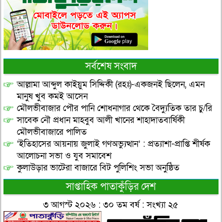
সর্বশেষ সংবাদ
আল্লামা আব্দুল কাইয়ুম সিদ্দিকী (রহঃ)-একজনই ছিলেন, এমন
মানুষ খুব কমই আসেন
মৌলভীবাজার পৌর পানি শোধনাগার থেকে বৈদ্যুতিক তার চু/রি
সাবেক নৌ প্রধান মাহবুব আলী খানের শাহাদাতবার্ষিকী
মৌলভীবাজারে পালিত
‘ইতিহাসের আয়নায় জুলাই গণঅভ্যুত্থান’ : প্রত্যাশা-প্রাপ্তি শীর্ষক
আলোচনা সভা ও যুব সমাবেশ
কুলাউড়ার ভাটেরা বাজারে বিট পুলিশিং সভা অনুষ্ঠিত
সাপ্তাহিক পাতাকুঁড়ির দেশ
৩ আগস্ট ২০২৬ : ৩০ তম বর্ষ : সংখ্যা ২৫