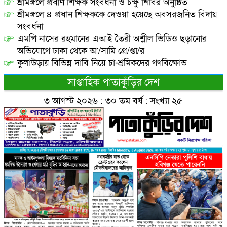
শ্রীমঙ্গলে প্রবীণ শিক্ষক সংবর্ধনা ও চক্ষু শিবির অনুষ্ঠিত
শ্রীমঙ্গলে ৪ প্রধান শিক্ষককে দেওয়া হয়েছে অবসরজনিত বিদায়
সংবর্ধনা
এমপি নাসের রহমানের এআই তৈরী অশ্লীল ভিডিও ছড়ানোর
অভিযোগে ঢাকা থেকে আ/সামি গ্রে/প্তা/র
কুলাউড়ায় বিভিন্ন দাবি নিয়ে চা-শ্রমিকদের গণবিক্ষোভ
সাপ্তাহিক পাতাকুঁড়ির দেশ
৩ আগস্ট ২০২৬ : ৩০ তম বর্ষ : সংখ্যা ২৫