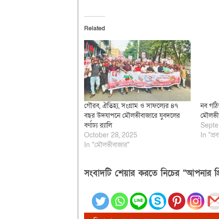
Related
গৌরব, ঐতিহ্য, সংগ্রাম ও সাফল্যের ৪৭
নব গঠিত
বছর উদযাপনে মৌলভীবাজারে যুবদলের
মৌলভীব
বর্ণাঢ্য র‌্যালি
Septe
October 28, 2025
In "প্র
In "মৌলভীবাজার"
সংবাদটি শেয়ার করতে নিচের “আপনার প্র