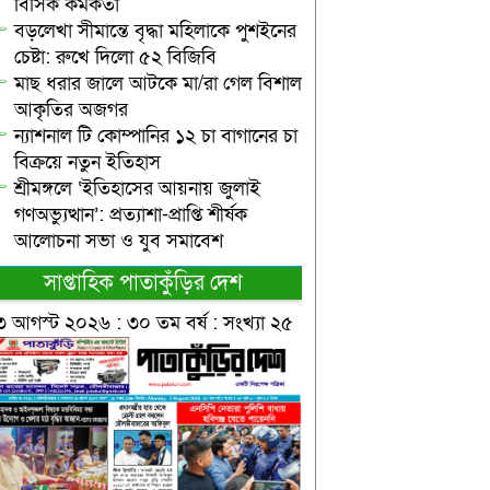
বিসিক কর্মকর্তা
বড়লেখা সীমান্তে বৃদ্ধা মহিলাকে পুশইনের
চেষ্টা: রুখে দিলো ৫২ বিজিবি
মাছ ধরার জালে আটকে মা/রা গেল বিশাল
আকৃতির অজগর
ন্যাশনাল টি কোম্পানির ১২ চা বাগানের চা
বিক্রয়ে নতুন ইতিহাস
শ্রীমঙ্গলে ‘ইতিহাসের আয়নায় জুলাই
গণঅভ্যুত্থান’: প্রত্যাশা-প্রাপ্তি শীর্ষক
আলোচনা সভা ও যুব সমাবেশ
সাপ্তাহিক পাতাকুঁড়ির দেশ
৩ আগস্ট ২০২৬ : ৩০ তম বর্ষ : সংখ্যা ২৫