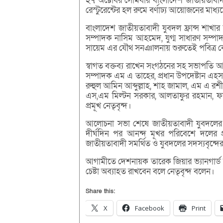
২৭ অক্টোবর সোমবার বাংলাদেশ জাতীয়তাবাদী যু
রেস্টুরেন্টের হল রুমে বর্ণাঢ্য আয়োজনের মাধ্যম
বাংলাদেশ জাতীয়তাবাদী যুবদল ফ্রান্স শাখা
সম্পাদক নাসিম আহমেদ, যুগ্ম সাধারণ সম্
সায়েম এর যৌথ সনঞালনায় শুরুতেই পবিত্র 
স্বাগত বক্তব্য রাখেন সংগঠনের সহ সভাপতি আব্দ
সম্পাদক এম এ তাহের, প্রধান উপদেষ্টান এহসা
রুহুল আমিন আব্দুল্লাহ, শাহ জামাল, এম এ 
এস,এম মিল্টন সরকার, আলতাফুর রহমান, ফা
প্রমূখ নেতৃবৃন্দ।
আলোচনা সভা শেষে জাতীয়তাবাদী যুবদলের প্র
দীর্ঘদিন পর আনন্দ মূখর পরিবেশে দলের প্র
জাতীয়তাবাদী সমর্থিত ও যুবদলের সদস্যবৃন্দের 
আগামীতে দেশনায়ক তারেক জিয়ার ভ্যানগার্ড হয়
চেষ্টা অব্যাহত রাখবেন বলে নেতৃবৃন্দ বলেন।
Share this:
X
Facebook
Print