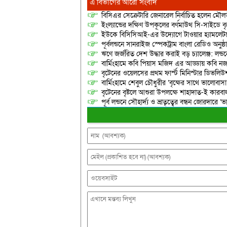
এ বিভাগের আরো সংবাদ
বিসিএর সেক্রেটারি জেনারেল নির্বাচিত হলেন মৌল
ইংল্যান্ডের দক্ষিণ উপকূলের বর্ণমাউথ সি-সাইডে 
ইউকে বিসিসিআই-এর উদ্যোগে টাওয়ার হ্যামলেটসের 
পূর্বলন্ডনে সানরাইজ স্পেকট্রাম বাংলা রেডিও অনুষ্ঠ
​ঋণে জর্জরিত দেশ উদ্ধার করাই বড় চ্যালেঞ্জ: লন
বার্মিংহামে কবি পিয়াস মজিদ এর আড্ডায় কবি নজরুল
বৃটেনের ওয়েলসের প্রথম ফার্স্ট মিনিস্টার ডিভলিউশন
বার্মিংহামে শেবুল চৌধুরীর ‘বৃক্ষের সাথে ভালোবাস
বৃটেনের বৃষ্টলে আশুরা উপলক্ষে শাহাদাত-ই কারবাল
পূর্ব লন্ডনে সৌহার্দ্য ও ভ্রাতৃত্বের বন্ধন জোরদারে ‘ভ