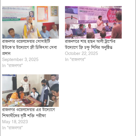
রাজনগর ওয়েলফেয়ার সোসাইটি
রাজনগরে শাহ হাছন আলী ট্রাস্টের
ইউকে’র উদ্যােগে ফ্রী চিকিৎসা সেবা
উদ্যোগে ফ্রি চক্ষু শিবির অনুষ্ঠিত
প্রদান
October 22, 2025
September 3, 2025
In "রাজনগর"
In "রাজনগর"
রাজনগর ওয়েলফেয়ার এর উদ্যোগে
শিক্ষার্থীদের দৃষ্টি শক্তি পরীক্ষা
May 18, 2023
In "রাজনগর"