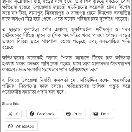
স্থানীয় সূত্রে জানা যায়, ঝড়ের সঙ্গে হওয়া তীব্র শিলাবৃষ্টিতে সবচেয়ে বেশি
ক্ষতিগ্রস্ত হয়েছে উপজেলার জয়চণ্ডী ইউনিয়নের কয়েকটি গ্রাম। বিশেষ
করে ঘাগটিয়া, দানাপুর, মিরবক্সপুর ও রাজাপুর গ্রামে টিনশেড ঘরবাড়ির
চালে অসংখ্য ছিদ্র হয়ে গেছে। এতে অনেক পরিবার চরম দুর্ভোগে পড়েছে।
এ ছাড়াও কুলাউড়া পৌর এলাকা, ভূকশিমইল, শরীফপুর ও সদর
ইউনিয়নের বিভিন্ন স্থানে আংশিক ক্ষয়ক্ষতির খবর পাওয়া গেছে। ঝড়ের
তাণ্ডবে বিভিন্ন স্থানে গাছপালা ভেঙে পড়েছে এবং বসতবাড়ির ক্ষতি
হয়েছে।
ক্ষতিগ্রস্তদের অনেকেই জানান, শিলার আঘাতে টিনের চাল ক্ষতিগ্রস্ত
হওয়ায় ঘরের ভেতরে পানি ঢুকে পড়ছে, ফলে তারা মানবেতর জীবনযাপন
করছেন। দ্রুত সরকারি সহায়তার দাবি জানিয়েছেন তারা।
এ বিষয়ে উপজেলা নির্বাহী কর্মকর্তা মো. মহিউদ্দিন বলেন, ক্ষয়ক্ষতির
পরিমাণ নিরূপণের কাজ চলছে। ক্ষতিগ্রস্তদের তালিকা প্রস্তুত করে
প্রয়োজনীয় সহায়তা প্রদান করা হবে।
Share this:
X
Facebook
Print
Email
WhatsApp