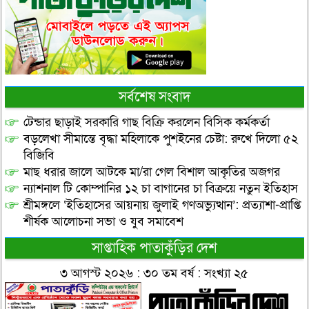
সর্বশেষ সংবাদ
টেন্ডার ছাড়াই সরকারি গাছ বিক্রি করলেন বিসিক কর্মকর্তা
বড়লেখা সীমান্তে বৃদ্ধা মহিলাকে পুশইনের চেষ্টা: রুখে দিলো ৫২
বিজিবি
মাছ ধরার জালে আটকে মা/রা গেল বিশাল আকৃতির অজগর
ন্যাশনাল টি কোম্পানির ১২ চা বাগানের চা বিক্রয়ে নতুন ইতিহাস
শ্রীমঙ্গলে ‘ইতিহাসের আয়নায় জুলাই গণঅভ্যুত্থান’: প্রত্যাশা-প্রাপ্তি
শীর্ষক আলোচনা সভা ও যুব সমাবেশ
সাপ্তাহিক পাতাকুঁড়ির দেশ
৩ আগস্ট ২০২৬ : ৩০ তম বর্ষ : সংখ্যা ২৫