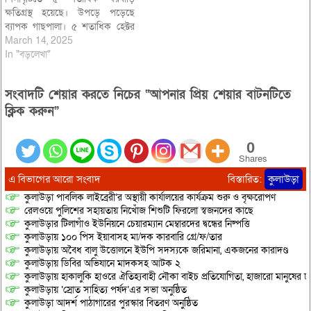
ক্ষতিগ্রস্থ হয়েছে। উপড়ে পড়েছে
ব্যাপক গাছপালা। ৫ শতাধিক হেক্টর
বোরো ফসলেরও ক্ষতি সাধিত হয়েছে।
March 14, 2025
উপজেলা প্রকল্প বাস্তায়ন কার্যালয়
In "বড়লেখা"
সূত্রে জানা গেছে, বৃহস্পতিবার রাতের
দুই দফা ঘূর্নিঝড় ও শিলাবৃষ্টিতে
সংবাদটি শেয়ার করতে নিচের “আপনার প্রিয় শেয়ার বাটনটিতে
উপজেলার বিভিন্ন এলাকায় অন্তত ৫
শতাধিক…
ক্লিক করুন”
0
Shares
এ বিভাগের আরো সংবাদ
বিস্তারিত:
কুলাউড়া
কুলাউড়া পাবলিক লাইব্রেরী’র অস্থায়ী কার্যালয়ের কার্যক্রম শুরু ও বৃক্ষরোপণ
রেলওয়ে পুলিশের সহায়তায় নিখোঁজ শিশুটি ফিরলো স্বজনদের কাছে
কুলাউড়ার টিলাগাঁও ইউনিয়নে চেয়ারম্যান মেম্বারদের দ্বন্ধের নিষ্পত্তি
কুলাউড়ায় ১০০ পিস ইয়াবাসহ মা/দক কারবারি গ্রে/ফ/তার
কুলাউড়ায় অবৈধ বালু উত্তোলনে ইউপি সদস্যকে জরিমানা, একজনের কারাদণ্ড
কুলাউড়ায় ডিবির অভিযানে মাদকসহ আটক ২
কুলাউড়ায় হাকালুকি হাওরে ঐতিহ্যবাহী নৌকা বাইচ প্রতিযোগিতা, হাজারো মানুষের ঢ
কুলাউড়ায় ‘স্রোত সাহিত্য পর্ষদ’এর সভা অনুষ্ঠিত
কুলাউড়া আদর্শ পাঠাগারের পুরস্কার বিতরণ অনুষ্ঠিত