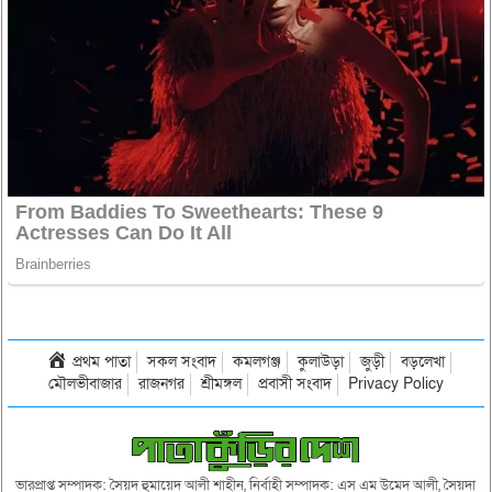
প্রথম পাতা
সকল সংবাদ
কমলগঞ্জ
কুলাউড়া
জুড়ী
বড়লেখা
মৌলভীবাজার
রাজনগর
শ্রীমঙ্গল
প্রবাসী সংবাদ
Privacy Policy
ভারপ্রাপ্ত সম্পাদক: সৈয়দ হুমায়েদ আলী শাহীন, নির্বাহী সম্পাদক: এস এম উমেদ আলী, সৈয়দা