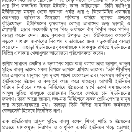
নিজেকে নিয়োজিত রেখেছেন। গত দেড় বছরে উপজেলা প্রশাসন থেকে
প্রায় বিশ লক্ষাধিক টাকার ইটসলিং কাজ করিয়েছেন। তিনি কাদিপুর
ইউনিয়নের মনসুর থেকে ছকাপন পর্যন্ত প্রায় ৬ কিলোমিটার এলাকায়
ঝোপঝাড় ব্যক্তিগত উদ্যোগে পরিষ্কার করিয়ে ব্যাপক প্রশংসা
কুঁড়িয়েছেন। ইউনিয়নের কৃষকদের বোরো আবাদের জন্য ফানাই ও
গোগালী ছড়ার কয়েকটি স্থানে নিজ অর্থায়নে বাঁধ নির্মাণ করে পানির
ব্যবস্থা করেন দেন। এতে কৃষকরা উপকৃত হন। ইউনিয়নের কয়েকটি
সড়কে সাধারণ জনগণের নিরাপদ যাতায়াতের জন্য সড়কবাতির ব্যবস্থা
করে দেন। এছাড়া ইউনিয়নের যুবসমাজকে মাদকমুক্ত রাখতে ইউনিয়নের
বিভিন্ন এলাকায় খেলাধুলার আয়োজনে পৃষ্ঠপোষকতা করেন।
স্থানীয় সাধারণ ভোটার ও জনগণের সাথে কথা বললে তারা জানান, আব্দুল
মুহিত বাবলু তাদের সকল বিপদে আপদে এগিয়ে আসেন। তিনি দীর্ঘদিন
ধরে এলাকার মানুষের সুখ-দুঃখে পাশে থেকেছেন এবং সবসময় কাদিপুর
ইউনিয়নের উন্নয়ন ও কল্যাণে কাজ করে যাচ্ছেন। আগামী ইউনিয়ন
পরিষদ নির্বাচনে দলমত নির্বিশেষে উন্নয়নের স্বার্থে তরুণ সমাজসেবক
আব্দুল মুহিত বাবলুকে চেয়ারম্যান হিসেবে দেখতে চান ইউনিয়নের
জনগণ। তারা আরো জানান, দল-মত নির্বিশেষে সকল শ্রেণি-পেশার মানুষ
তার আচার-ব্যবহারে মুগ্ধ। তাছাড়া তিনি বিভিন্ন সামাজিক কর্মকান্ডে
স্বেচ্ছাসেবী হিসেবে নিবেদিত প্রাণ।
এক প্রতিক্রিয়ায় আব্দুল মুহিত বাবলু বলেন, শিক্ষা, শান্তি ও উন্নয়নের
প্রত্যয়ে মাদকমুক্ত, নিরাপদ ও আধুনিক একটি ইউনিয়ন গড়ে তোলাই