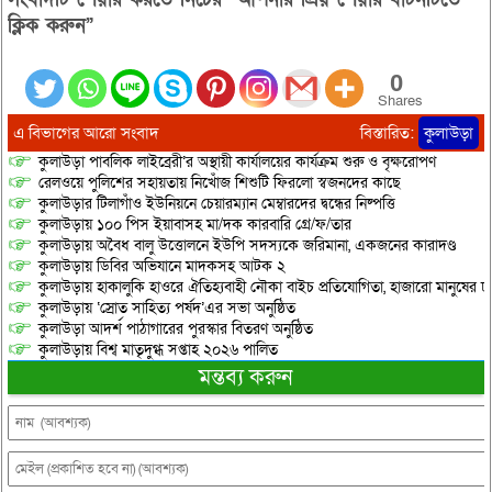
ক্লিক করুন”
0
Shares
এ বিভাগের আরো সংবাদ
বিস্তারিত:
কুলাউড়া
কুলাউড়া পাবলিক লাইব্রেরী’র অস্থায়ী কার্যালয়ের কার্যক্রম শুরু ও বৃক্ষরোপণ
রেলওয়ে পুলিশের সহায়তায় নিখোঁজ শিশুটি ফিরলো স্বজনদের কাছে
কুলাউড়ার টিলাগাঁও ইউনিয়নে চেয়ারম্যান মেম্বারদের দ্বন্ধের নিষ্পত্তি
কুলাউড়ায় ১০০ পিস ইয়াবাসহ মা/দক কারবারি গ্রে/ফ/তার
কুলাউড়ায় অবৈধ বালু উত্তোলনে ইউপি সদস্যকে জরিমানা, একজনের কারাদণ্ড
কুলাউড়ায় ডিবির অভিযানে মাদকসহ আটক ২
কুলাউড়ায় হাকালুকি হাওরে ঐতিহ্যবাহী নৌকা বাইচ প্রতিযোগিতা, হাজারো মানুষের ঢ
কুলাউড়ায় ‘স্রোত সাহিত্য পর্ষদ’এর সভা অনুষ্ঠিত
কুলাউড়া আদর্শ পাঠাগারের পুরস্কার বিতরণ অনুষ্ঠিত
কুলাউড়ায় বিশ্ব মাতৃদুগ্ধ সপ্তাহ ২০২৬ পালিত
মন্তব্য করুন