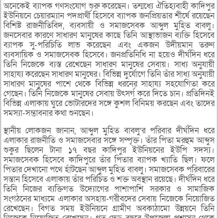
অনেকেই ব্যাপক গণসংযোগ শুরু করেছেন। তন্মধ্যে ঐতিহ্যবাহী কাদিপুর
ইউনিয়নে চেয়ারম্যান পদপ্রার্থী হিসেবে ব্যাপক জনপ্রিয়তার শীর্ষে রয়েছেন
বিশিষ্ট রাজনীতিবিদ, ব্যবসায়ী ও সমাজসেবক আব্দুল মুহিত বাবলু।
জনসেবার কারণে সাধারণ মানুষের কাছে তিনি আস্থাভাজন ব্যক্তি হিসেবে
ব্যাপক সু-পরিচিতি লাভ করেছেন এবং একজন উদীয়মান তরুণ
ব্যবসায়িক ও সমাজসেবক হিসেবে। জনপ্রতিনিধি না হয়েও দীর্ঘদিন ধরে
তিনি নিজেকে ব্যস্ত রেখেছেন সাধারণ মানুষের সেবায়। সাধ্য অনুযায়ী
সাহায্য করেছেন সাধারণ মানুষের। বিভিন্ন দুর্যোগে তিনি তাঁর সাধ্য অনুযায়ী
সাধারণ মানুষের পাশে থেকে বিভিন্ন ধরনের সাহায্য সহযোগিতা করে
গেছেন। তিনি নিজেকে মানুষের সেবায় উৎসর্গ করে দিতে চান। প্রতিদিনই
বিভিন্ন এলাকায় ঘুরে ভোটারদের সঙ্গে কুশল বিনিময় করছেন এবং তাদের
সমস্যা-সম্ভাবনার কথা শুনছেন।
স্থানীয় লোকজন জানান, আব্দুল মুহিত বাবলু’র পরিবার দীর্ঘদিন ধরে
এলাকার রাজনীতি ও সমাজসেবার সঙ্গে সম্পৃক্ত। তাঁর পিতা মরহুম আব্দুস
শুকুর ছিলেন টানা ১৭ বছর কাদিপুর ইউনিয়নের ইউপি সদস্য।
সমাজসেবক হিসেবে কাদিপুরে তাঁর পিতার ব্যাপক খ্যাতি ছিল। ফলে
পিতার দেখানো পথে হাঁটছেন আব্দুল মুহিত বাবলু। সমাজসেবক পরিবারের
সন্তান হিসেবে এলাকায় তাঁর পরিচিত ও শক্ত অবস্থান রয়েছে। দীর্ঘদিন ধরে
তিনি নিজের ব্যক্তিগত উদ্যোগের পাশাপাশি সরকার ও সামাজিক
সংগঠনের মাধ্যমে এলাকার অসহায়-গরীবদের সেবায় নিজেকে নিয়োজিত
রেখেছেন। বিগত সময় ইউনিয়নে গ্রামীণ অবকাঠামো উন্নয়নে তিনি