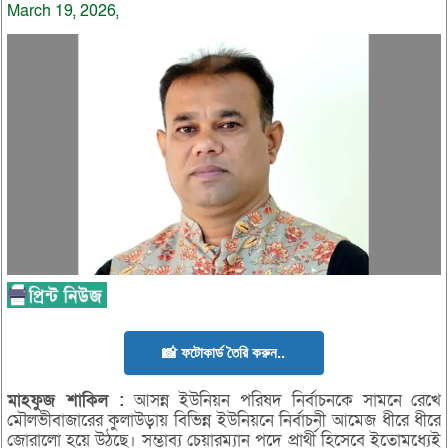
March 19, 2026,
📸 ফটোকার্ড তৈরি করুন..
মাহফুজ
শাকিল :
আসন্ন ইউনিয়ন পরিষদ নির্বাচনকে সামনে রেখে
মৌলভীবাজারের কুলাউড়ায় বিভিন্ন ইউনিয়নে নির্বাচনী আমেজ ধীরে ধীরে
জোরালো হয়ে উঠছে। সম্ভাব্য চেয়ারম্যান পদে প্রার্থী হিসেবে ইতোমধ্যেই