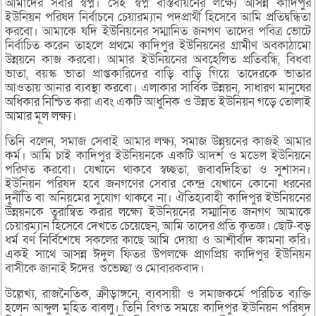
আমাদের সবার স্বপ্ন। সেই স্বপ্ন বাস্তবায়নের লক্ষ্যে আসন্ন কাদিপুর
ইউনিয়ন পরিষদ নির্বাচনে চেয়ারম্যান পদপ্রার্থী হিসেবে আমি প্রতিদ্বন্ধিতা
করবো। আমাকে যদি ইউনিয়নের সম্মানিত জনগণ তাদের পবিত্র ভোটে
নির্বাচিত করেন তাহলে প্রথমে কাদিপুর ইউনিয়নের গ্রামীণ অবকাঠামো
উন্নয়নে কাজ করবো। আমার ইউনিয়নের অবহেলিত প্রতিবন্ধি, বিধবা
ভাতা, বয়স্ক ভাতা প্রাপ্তকারিদের বাড়ি বাড়ি গিয়ে তাদেরকে ভাতার
আওতায় আনার ব্যবস্থা করবো। এলাকার সার্বিক উন্নয়ন, সাধারণ মানুষের
অধিকার নিশ্চিত করা এবং একটি আধুনিক ও উন্নত ইউনিয়ন গড়ে তোলাই
আমার মূল লক্ষ্য।
তিনি বলেন, সমাজ সেবাই আমার লক্ষ্য, সমাজ উন্নয়নের কাজই আমার
কর্ম। আমি চাই কাদিপুর ইউনিয়নকে একটি আদর্শ ও মডেল ইউনিয়নে
পরিণত করবো। যেখানে থাকবে স্বচ্ছতা, জবাবদিহিতা ও সুশাসন।
ইউনিয়ন পরিষদ হবে জনগণের সেবার কেন্দ্র যেখানে কোনো ধরনের
দুর্নীতি বা অনিয়মের সুযোগ থাকবে না। ঐতিহ্যবাহী কাদিপুর ইউনিয়নের
উন্নয়নকে ত্বরান্বিত করার লক্ষ্যে ইউনিয়নের সম্মানিত জনগণ আমাকে
চেয়ারম্যান হিসেবে দেখতে চেয়েছেন, আমি তাদের প্রতি কৃতজ্ঞ। ছোট-বড়
ধর্ম বর্ণ নির্বিশেষে সকলের কাছে আমি দোয়া ও আশীর্বাদ কামনা করি।
একই সাথে আসন্ন ঈদুল ফিতর উপলক্ষে প্রাণপ্রিয় কাদিপুর ইউনিয়ন
বাসীকে জানাই ঈদের শুভেচ্ছা ও মোবারকবাদ।
উল্লেখ্য, রাজনৈতিক, ক্রীড়াঙ্গনে, ব্যবসায়ী ও সমাজকর্মে পরিচিত ব্যক্তি
হলেন আব্দুল মুহিত বাবলু। তিনি বিগত সময়ে কাদিপুর ইউনিয়ন পরিষদ