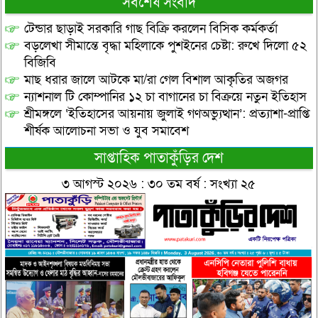
সর্বশেষ সংবাদ
টেন্ডার ছাড়াই সরকারি গাছ বিক্রি করলেন বিসিক কর্মকর্তা
বড়লেখা সীমান্তে বৃদ্ধা মহিলাকে পুশইনের চেষ্টা: রুখে দিলো ৫২
বিজিবি
মাছ ধরার জালে আটকে মা/রা গেল বিশাল আকৃতির অজগর
ন্যাশনাল টি কোম্পানির ১২ চা বাগানের চা বিক্রয়ে নতুন ইতিহাস
শ্রীমঙ্গলে ‘ইতিহাসের আয়নায় জুলাই গণঅভ্যুত্থান’: প্রত্যাশা-প্রাপ্তি
শীর্ষক আলোচনা সভা ও যুব সমাবেশ
সাপ্তাহিক পাতাকুঁড়ির দেশ
৩ আগস্ট ২০২৬ : ৩০ তম বর্ষ : সংখ্যা ২৫