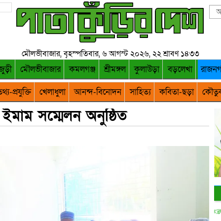
মৌলভীবাজার, বৃহস্পতিবার, ৬ আগস্ট ২০২৬, ২২ শ্রাবণ ১৪৩৩
জুড়ী
মৌলভীবাজার
কমলগঞ্জ
শ্রীমঙ্গল
কুলাউড়া
বড়লেখা
রাজন
থ্য-প্রযুক্তি
খেলাধুলা
আনন্দ-বিনোদন
সাহিত্য
কবিতা-ছড়া
কৌতু
ইমাম সম্মেলন অনুষ্ঠিত