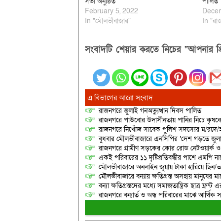
সভা অনুষ্ঠিত
পালিত
February 5, 2022
Decem
In "মৌলভীবাজার"
In "রা
সংবাদটি শেয়ার করতে নিচের “আপনার প্র
এ বিভাগের আরো সংবাদ
রাজনগরে জুলাই গনঅভ্যুত্থান দিবস পালিত
রাজনগরে পাউবোর উদাসীনতায় পানির নিচে কৃষকের স্ব
রাজনগরে নিখোঁজ সাবেক পুলিশ সদস্যের ম/রদে/হ
বুধবার মৌলভীবাজারে এনসিপির ‘দেশ গড়তে জুলাই
রাজনগরে গ্রামীণ সড়কের কোর রোড নেটওয়ার্ক ও 
একই পরিবারের ১১ দৃষ্টিপ্রতিবন্ধীর পাশে এমপি 
মৌলভীবাজারে অনলাইন জুয়ায় টাকা হারিয়ে ছিন/তাই
মৌলভীবাজারে বন্যায় ক্ষতিগ্রস্ত অসহায় মানুষের 
বন্যা ক্ষতিগ্রস্তদের মধ্যে সমাজতান্ত্রিক ছাত্র ফ্রন্ট 
রাজনগরে বন্যার্ত ও অন্ধ পরিবারের মাঝে আর্থিক স