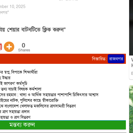
করেন উপজেলা নির্বাহী কর্মকর্তা মোহাম্মদ
ber 10, 2025
শরীফুল ইসলাম। প্রধান অতিথি ছিলেন
জনগর"
উপজেলা চেয়ারম্যান আছকির খান।
বিষেশ…
িয় শেয়ার বাটনটিতে ক্লিক করুন”
0
Shares
বিস্তারিত:
রাজনগর
প্ন, বিপাকে শিক্ষার্থীরা
 উদ্ধার
 জাগরণ’ কর্মসূচি
তথ্য যাচাই বিষয়ক কর্মশালা
নাসের রহমান : খাদ্য ও আর্থিক সহায়তার পাশাপাশি চিকিৎসার আশ্বাস
য়ের নাটক, পুলিশের কাছে স্বীকারোক্তি
মাঝে বাংলাদেশ খেলাফত মজলিসের ত্রাণসামগ্রী বিতরণ
এর ত্রাণ সহায়তা প্রদান
হায়তা ও ত্রাণ বিতরণ
মন্তব্য করুন