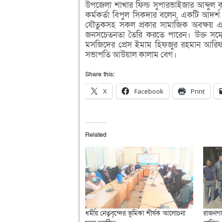
উপজেলা শাখার ফিল্ড সুপারভাইজার আব্দুল কা
কর্মকর্তা বিপুল সিকদার বলেন, একটি আদর্শ
যৌতুকসহ সকল প্রকার সামাজিক অবক্ষয় এ
জনসচেতনতা তৈরি করতে পারেন। উক্ত সম্মে
মসজিদের প্রেস ইমাম হিফজুর রহমান আরিফ, প
সভাপতি আউয়াল কালাম বেগ।
Share this:
X
Facebook
Print
Related
ধর্মীয় নেতৃবৃন্দের ভূমিকা শীর্ষক আলোচনা
রাজনগর