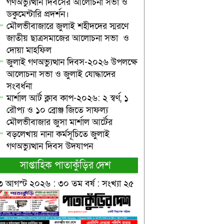
গণঅভ্যুত্থান দিবসের আলোচনা সভা ও
ডকুমেন্টারি প্রদর্শন।
মৌলভীবাজারে জুলাই শহীদদের স্মরণে
জাতীয় ছাত্রসমাজের আলোচনা সভা ও
দোয়া মাহফিল
জুলাই গণঅভ্যুত্থান দিবস-২০২৬ উপলক্ষে
আলোচনা সভা ও জুলাই যোদ্ধাদের
সংবর্ধনা
মার্শাল আর্ট ক্লাব কাপ-২০২৬: ২ স্বর্ণ, ১
রৌপ্য ও ১০ ব্রোঞ্জ জিতে সাফল্য
মৌলভীবাজার জুসা মার্শাল আর্টের
বড়লেখায় নানা কর্মসূচিতে জুলাই
গণঅভ্যুত্থান দিবস উদযাপন
সাপ্তাহিক পাতাকুঁড়ির দেশ
৩ আগস্ট ২০২৬ : ৩০ তম বর্ষ : সংখ্যা ২৫