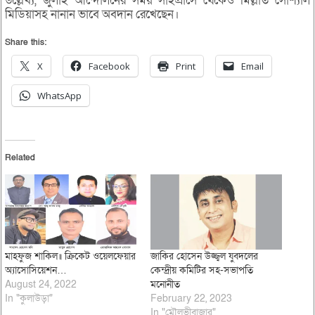
উল্লেখ্য, জুলাই আন্দোলনের সময় সাইপ্রাসে থেকেও মিল্লাত সোশ্যাল
মিডিয়াসহ নানান ভাবে অবদান রেখেছেন।
Share this:
X
Facebook
Print
Email
WhatsApp
Related
মাহফুজ শাকিল॥ ক্রিকেট ওয়েলফেয়ার
জাকির হোসেন উজ্জ্বল যুবদলের
অ্যাসোসিয়েশন…
কেন্দ্রীয় কমিটির সহ-সভাপতি
August 24, 2022
মনোনীত
In "কুলাউড়া"
February 22, 2023
In "মৌলভীবাজার"