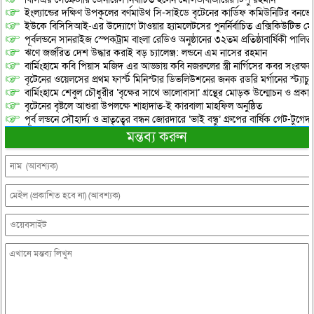
ইংল্যান্ডের দক্ষিণ উপকূলের বর্ণমাউথ সি-সাইডে বৃটেনের কার্ডিফ কমিউনিটির বনভো
ইউকে বিসিসিআই-এর উদ্যোগে টাওয়ার হ্যামলেটসের পুনর্নির্বাচিত এক্সিকিউটিভ মে
পূর্বলন্ডনে সানরাইজ স্পেকট্রাম বাংলা রেডিও অনুষ্ঠানের ৩২তম প্রতিষ্ঠাবার্ষিকী পালিত
​ঋণে জর্জরিত দেশ উদ্ধার করাই বড় চ্যালেঞ্জ: লন্ডনে এম নাসের রহমান
বার্মিংহামে কবি পিয়াস মজিদ এর আড্ডায় কবি নজরুলের স্ত্রী নার্গিসের কবর সংরক্ষ
বৃটেনের ওয়েলসের প্রথম ফার্স্ট মিনিস্টার ডিভলিউশনের জনক রডরি মর্গানের স্ট্যাচু কা
বার্মিংহামে শেবুল চৌধুরীর ‘বৃক্ষের সাথে ভালোবাসা’ গ্রন্থের মোড়ক উন্মোচন ও প্রকা
বৃটেনের বৃষ্টলে আশুরা উপলক্ষে শাহাদাত-ই কারবালা মাহফিল অনুষ্ঠিত
পূর্ব লন্ডনে সৌহার্দ্য ও ভ্রাতৃত্বের বন্ধন জোরদারে ‘ভাই বন্ধু’ গ্রুপের বার্ষিক গেট-টুগেদা
মন্তব্য করুন