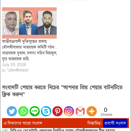
জাতীয়তাবাদী মুক্তিযুদ্ধের প্রজন্ম
মৌলভীবাজার আহ্বায়ক কমিটি গঠন :
আহবায়ক ফুয়াদ, সদস্য সচিব নিয়ামুল,
যুগ্ম আহ্বায়ক রাহি
July 29, 2026
In "মৌলভীবাজার"
সংবাদটি শেয়ার করতে নিচের “আপনার প্রিয় শেয়ার বাটনটিতে
ক্লিক করুন”
0
Shares
এ বিভাগের আরো সংবাদ
বিস্তারিত:
প্রবাসী সংবাদ
বিসিএর সেক্রেটারি জেনারেল নির্বাচিত হলেন মৌলভীবাজারের টিপু রহমান