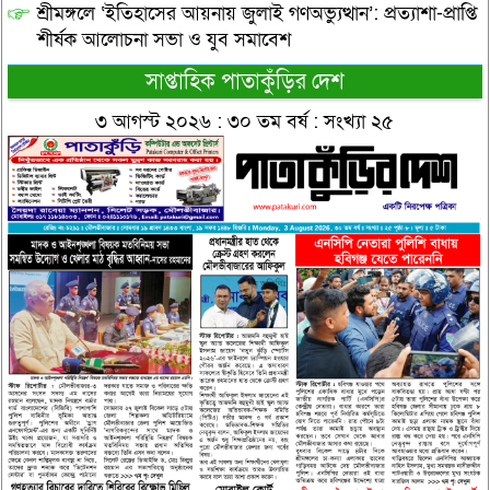
শ্রীমঙ্গলে ‘ইতিহাসের আয়নায় জুলাই গণঅভ্যুত্থান’: প্রত্যাশা-প্রাপ্তি
শীর্ষক আলোচনা সভা ও যুব সমাবেশ
সাপ্তাহিক পাতাকুঁড়ির দেশ
৩ আগস্ট ২০২৬ : ৩০ তম বর্ষ : সংখ্যা ২৫