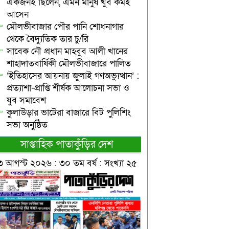
একজনই ছিলেন, এমন মানুষ খুব কমই
আসেন
মৌলভীবাজার পৌর পানি শোধনাগার
থেকে বৈদ্যুতিক তার চু/রি
সাবেক নৌ প্রধান মাহবুব আলী খানের
শাহাদাতবার্ষিকী মৌলভীবাজারে পালিত
‘ইতিহাসের আয়নায় জুলাই গণঅভ্যুত্থান’ :
প্রত্যাশা-প্রাপ্তি শীর্ষক আলোচনা সভা ও
যুব সমাবেশ
কুলাউড়ার ভাটেরা বাজারে বিট পুলিশিং
সভা অনুষ্ঠিত
সাপ্তাহিক পাতাকুঁড়ির দেশ
৩ আগস্ট ২০২৬ : ৩০ তম বর্ষ : সংখ্যা ২৫