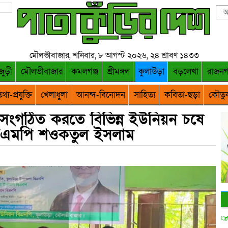
মৌলভীবাজার, শনিবার, ৮ আগস্ট ২০২৬, ২৪ শ্রাবণ ১৪৩৩
জুড়ী
মৌলভীবাজার
কমলগঞ্জ
শ্রীমঙ্গল
কুলাউড়া
বড়লেখা
রাজন
থ্য-প্রযুক্তি
খেলাধুলা
আনন্দ-বিনোদন
সাহিত্য
কবিতা-ছড়া
কৌতু
ুসংগঠিত করতে বিভিন্ন ইউনিয়ন চষে
ন এমপি শওকতুল ইসলাম