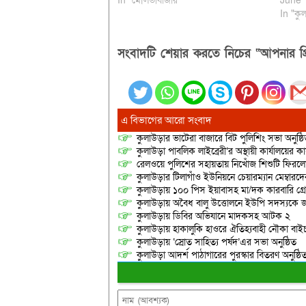
In "মৌলভীবাজার"
June 
In "কুল
সংবাদটি শেয়ার করতে নিচের “আপনার প্র
এ বিভাগের আরো সংবাদ
কুলাউড়ার ভাটেরা বাজারে বিট পুলিশিং সভা অনুষ্ঠ
কুলাউড়া পাবলিক লাইব্রেরী’র অস্থায়ী কার্যালয়ের কার
রেলওয়ে পুলিশের সহায়তায় নিখোঁজ শিশুটি ফিরল
কুলাউড়ার টিলাগাঁও ইউনিয়নে চেয়ারম্যান মেম্বারদের দ্
কুলাউড়ায় ১০০ পিস ইয়াবাসহ মা/দক কারবারি গ্র
কুলাউড়ায় অবৈধ বালু উত্তোলনে ইউপি সদস্যকে জ
কুলাউড়ায় ডিবির অভিযানে মাদকসহ আটক ২
কুলাউড়ায় হাকালুকি হাওরে ঐতিহ্যবাহী নৌকা বাইচ
কুলাউড়ায় ‘স্রোত সাহিত্য পর্ষদ’এর সভা অনুষ্ঠিত
কুলাউড়া আদর্শ পাঠাগারের পুরস্কার বিতরণ অনুষ্ঠি