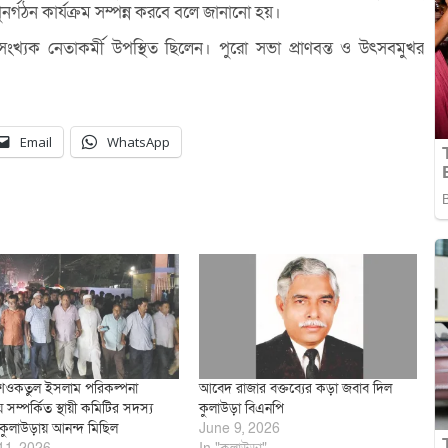
ুনর্গঠন কার্যক্রম সম্পন্ন করবে বলে জানানো হয়।
 সংখ্যক নেতাকর্মী উপস্থিত ছিলেন। পুরো সভা প্রাণবন্ত ও উৎসবমুখর
Email
WhatsApp
শওকতুল ইসলাম পরিকল্পনা
আবেদ রাজার বক্তব্যের কড়া জবাব দিল
লয় সম্পর্কিত স্থায়ী কমিটির সদস্য
কুলাউড়া বিএনপি
কুলাউড়ায় আনন্দ মিছিল
June 9, 2026