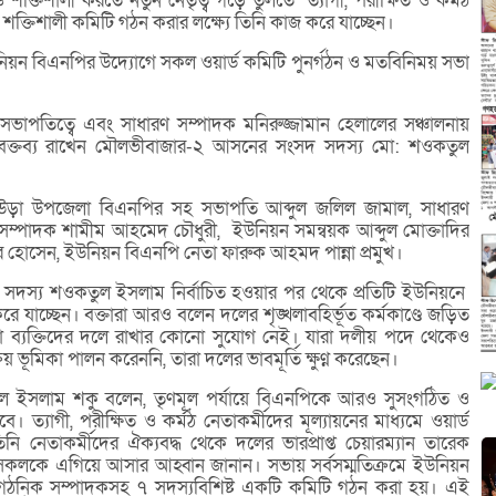
শক্তিশালী করতে নতুন নেতৃত্ব গড়ে তুলতে ত্যাগী, পরীক্ষিত ও কর্মঠ
য়ে শক্তিশালী কমিটি গঠন করার লক্ষ্যে তিনি কাজ করে যাচ্ছেন।
ইউনিয়ন বিএনপির উদ্যোগে সকল ওয়ার্ড কমিটি পুনর্গঠন ও মতবিনিময় সভা
পতিত্বে এবং সাধারণ সম্পাদক মনিরুজ্জামান হেলালের সঞ্চালনায়
বক্তব্য রাখেন মৌলভীবাজার-২ আসনের সংসদ সদস্য মো: শওকতুল
লাউড়া উপজেলা বিএনপির সহ সভাপতি আব্দুল জলিল জামাল, সাধারণ
সম্পাদক শামীম আহমেদ চৌধুরী, ইউনিয়ন সমন্বয়ক আব্দুল মোক্তাদির
 হোসেন, ইউনিয়ন বিএনপি নেতা ফারুক আহমদ পান্না প্রমুখ।
 সদস্য শওকতুল ইসলাম নির্বাচিত হওয়ার পর থেকে প্রতিটি ইউনিয়নে
াচ্ছেন। বক্তারা আরও বলেন দলের শৃঙ্খলাবহির্ভূত কর্মকাণ্ডে জড়িত
 থাকা ব্যক্তিদের দলে রাখার কোনো সুযোগ নেই। যারা দলীয় পদে থেকেও
য় ভূমিকা পালন করেননি, তারা দলের ভাবমূর্তি ক্ষুণ্ন করেছেন।
তুল ইসলাম শকু বলেন, তৃণমূল পর্যায়ে বিএনপিকে আরও সুসংগঠিত ও
। ত্যাগী, পরীক্ষিত ও কর্মঠ নেতাকর্মীদের মূল্যায়নের মাধ্যমে ওয়ার্ড
নি নেতাকর্মীদের ঐক্যবদ্ধ থেকে দলের ভারপ্রাপ্ত চেয়ারম্যান তারেক
 সকলকে এগিয়ে আসার আহ্বান জানান। সভায় সর্বসম্মতিক্রমে ইউনিয়ন
গঠনিক সম্পাদকসহ ৭ সদস্যবিশিষ্ট একটি কমিটি গঠন করা হয়। এই