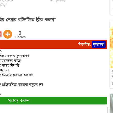
11, 2026
In "কুলাউড়া"
াউড়া"
িয় শেয়ার বাটনটিতে ক্লিক করুন”
0
Shares
বিস্তারিত:
কুলাউড়া
িত
্যক্রম শুরু ও বৃক্ষরোপণ
ো স্বজনদের কাছে
বন্ধের নিষ্পত্তি
ে/ফ/তার
রিমানা, একজনের কারাদণ্ড
 প্রতিযোগিতা, হাজারো মানুষের ঢল
ত
মন্তব্য করুন