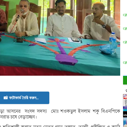
📸 ফটোকার্ড তৈরি করুন..
উড়া আসনের সংসদ সদস্য মোঃ শওকতুল ইসলাম শকু বিএনপিকে
িনরাত চষে বেড়াচ্ছেন।