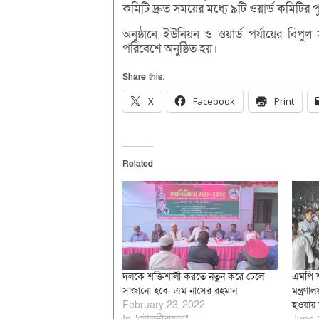
কমিটি দ্রুত সময়ের মধ্যে ৯টি ওয়ার্ড কমিটির প
অনুষ্ঠানে ইউনিয়ন ও ওয়ার্ড পর্যায়ের বিপুল
পরিবেশে অনুষ্ঠিত হয়।
Share this:
X
Facebook
Print
Related
দলকে শক্তিশালী করতে নতুন করে ঢেলে
এমপি 
সাজানো হবে- এম নাসের রহমান
মন্ত্রণা
February 23, 2022
হওয়ায় 