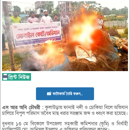
📸 ফটোকার্ড তৈরি করুন..
এস
আর
অনি
চৌধরী :
কুলাউড়ায় ফানাই নদী ও চোকিয়া বিলে অভিযান
চালিয়ে বিপুল পরিমাণ অবৈধ মাছ ধরার সরঞ্জাম জব্দ ও ধ্বংস করা হয়েছে।
বুধবার ১৩ মে বিকেলে উপজেলা সহকারী কমিশনার (ভূমি) ও নির্বাহী
ম্যাজিস্ট্রেট মো. আনিসুল ইসলাম এ অভিযান পরিচালনা করেন।