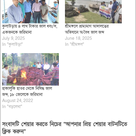
কুলাউড়ায় ৪ লাখ টাকার জাল ধ্বং/স,
শ্রীমঙ্গলে ভ্রাম্যমাণ আদালতের
একজনকে জরিমানা
অভিযানে অ/বৈধ জাল জব্দ
July 9, 2025
June 18, 2025
In "কুলাউড়া"
In "শ্রীমঙ্গল"
হাকালুকি হাওর থেকে নিষিদ্ধ জাল
জব্দ, ১৮ জেলেকে জরিমানা
August 24, 2022
In "বড়লেখা"
সংবাদটি শেয়ার করতে নিচের “আপনার প্রিয় শেয়ার বাটনটিতে
ক্লিক করুন”