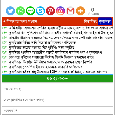
0
Shares
এ বিভাগের আরো সংবাদ
বিস্তারিত:
কুলাউড়া
আদিবাসীরা এদেশের নাগরিক হলেও রাষ্ট্রীয় অনেক সুযোগ সুবিধা থেকে এখনো বঞ্চি
কুলাউড়া থানা পুলিশের অভিযানে ভারতীয় সিগারেট, চোরাই গরু ও ইয়াবা উদ্ধার; গ্রেপ্
ভারতীয় সীমানার অভ্যন্তরে বিএসএফের গু/লি/তে বাংলাদেশী চোরাকারবারি নি/হ/ত
কুলাউড়ায় বিভিন্ন দাবি নিয়ে চা-শ্রমিকদের গণবিক্ষোভ
কুলাউড়ার ভাটেরা বাজারে বিট পুলিশিং সভা অনুষ্ঠিত
কুলাউড়া পাবলিক লাইব্রেরী’র অস্থায়ী কার্যালয়ের কার্যক্রম শুরু ও বৃক্ষরোপণ
রেলওয়ে পুলিশের সহায়তায় নিখোঁজ শিশুটি ফিরলো স্বজনদের কাছে
কুলাউড়ার টিলাগাঁও ইউনিয়নে চেয়ারম্যান মেম্বারদের দ্বন্ধের নিষ্পত্তি
কুলাউড়ায় ১০০ পিস ইয়াবাসহ মা/দক কারবারি গ্রে/ফ/তার
কুলাউড়ায় অবৈধ বালু উত্তোলনে ইউপি সদস্যকে জরিমানা, একজনের কারাদণ্ড
মন্তব্য করুন