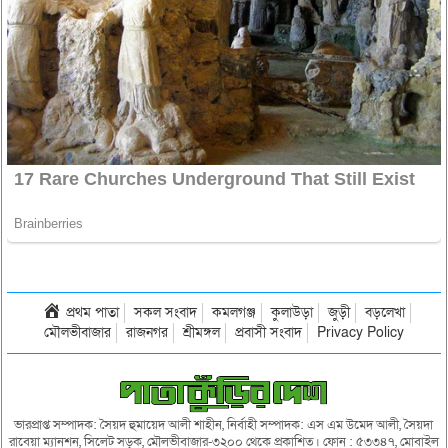
প্রথম পাতা
সকল সংবাদ
কমলগঞ্জ
কুলাউড়া
জুড়ী
বড়লেখা
মৌলভীবাজার
রাজনগর
শ্রীমঙ্গল
প্রবাসী সংবাদ
Privacy Policy
ভারপ্রাপ্ত সম্পাদক: সৈয়দ হুমায়েদ আলী শাহীন, নির্বাহী সম্পাদক: এস এম উমেদ আলী, সৈয়দা
রাবেয়া ম্যানশন, সিলেট সড়ক, মৌলভীবাজার-৩২০০ থেকে প্রকাশিত। ফোন : ৫৩৩৪৭, মোবাইল