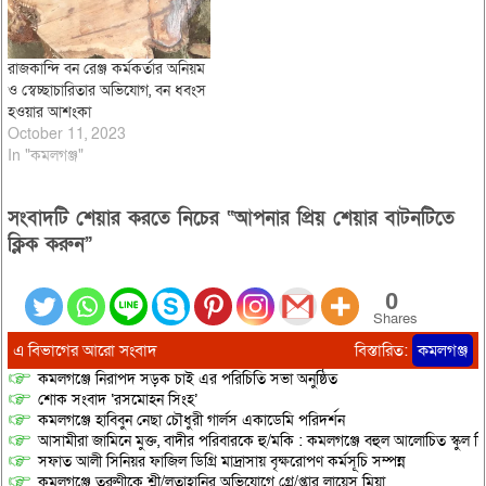
রাজকান্দি বন রেঞ্জ কর্মকর্তার অনিয়ম
ও স্বেচ্ছাচারিতার অভিযোগ, বন ধবংস
হওয়ার আশংকা
October 11, 2023
In "কমলগঞ্জ"
সংবাদটি শেয়ার করতে নিচের “আপনার প্রিয় শেয়ার বাটনটিতে
ক্লিক করুন”
0
Shares
এ বিভাগের আরো সংবাদ
বিস্তারিত:
কমলগঞ্জ
কমলগঞ্জে নিরাপদ সড়ক চাই এর পরিচিতি সভা অনুষ্ঠিত
শোক সংবাদ ‘রসমোহন সিংহ’
কমলগঞ্জে হাবিবুন নেছা চৌধুরী গার্লস একাডেমি পরিদর্শন
আসামীরা জামিনে মুক্ত, বাদীর পরিবারকে হু/মকি : কমলগঞ্জে বহুল আলোচিত স্কুল শি
সফাত আলী সিনিয়র ফাজিল ডিগ্রি মাদ্রাসায় বৃক্ষরোপণ কর্মসূচি সম্পন্ন
কমলগঞ্জে তরুণীকে শ্লী/লতাহানির অভিযোগে গ্রে/প্তার লায়েস মিয়া