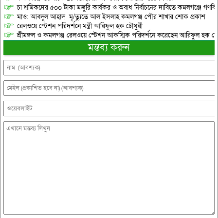
চা শ্রমিকদের ৫০০ টাকা মজুরি কার্যকর ও অবাধ নির্বাচনের দাবিতে কমলগঞ্জে গণবি
মাও: আবদুল আহাদ মৃ/ত্যুতে আল ইসলাহ কমলগঞ্জ পৌর শাখার শোক প্রকাশ
রেলওয়ে স্টেশন পরিদর্শনে মন্ত্রী আরিফুল হক চৌধুরী
শ্রীমঙ্গল ও কমলগঞ্জ রেলওয়ে স্টেশন আকস্মিক পরিদর্শনে করেছেন আরিফুল হক চৌ
মন্তব্য করুন