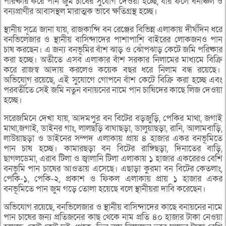
পরিষ্কার করে পান জুম চাষের সুযোগ দেওয়া হচ্ছে, যার ফলে বনাঞ্চল ও
বন্যপ্রাণীর আবাসস্থল মারাত্মক ভাবে ক্ষতিগ্রস্থ হচ্ছে।
স্থানীয় সূত্রে জানা যায়, রাজকান্দি বন রেঞ্জের বিভিন্ন এলাকায় দীর্ঘদিন ধরে
বনভিলেজার ও স্থানীয় বাসিন্দাদের পাশাপাশি বাইরের লোকজনও পান
চাষ করছেন। এ জন্য বনভূমির বাঁশ ঝাড় ও ঝোঁপঝাড় কেটে জমি পরিষ্কার
করা হচ্ছে। অতীতে এসব এলাকার বাঁশ সরকার নিলামের মাধ্যমে বিক্রি
করে রাজস্ব আদায় করলেও কয়েক বছর ধরে নিলাম বন্ধ রয়েছে।
অভিযোগ রয়েছে, এই সুযোগে গোপনে বাঁশ কেটে বিক্রি করা হচ্ছে এবং
পরবর্তীতে সেই জমি নতুন বনায়নের নামে পান চাষিদের কাছে লিজ দেওয়া
হচ্ছে।
সরেজমিনে দেখা যায়, আদমপুর বন বিটের বড়জুড়ি, পেকির মাথা, জগাই
মাথা,জগাই, ডাইনর গাং, লালছড়ি বাঘাছড়া, ডালুয়াছড়া, রানি, আলামবাড়ি,
লাউয়াছড়া ও ডাইনের সম্পদ এলাকায় প্রায় ৪ হাজার একর বনভূমিতে
পান চাষ হচ্ছে। কামারছড়া বন বিটের রাঙ্গিছড়া, দিনাতের বাড়ি,
ছাগলডেমা, এরাব টিলা ও জ্বালানি টিলা এলাকায় ১ হাজার একরেরও বেশি
বনভূমি পান চাষের আওতায় এসেছে। এছাড়া কুরমা বন বিটের কেতলাং,
পেকি-১, পেকি-২, প্রকাশ ও ফিকল এলাকায় প্রায় ১ হাজার একর
বনভূমিতে পান জুম গড়ে তোলা হয়েছে বলে স্থানীয়রা দাবি করেছেন।
অভিযোগ রয়েছে, বনভিলেজার ও স্থানীয় বাসিন্দাদের কাছে বনায়নের নামে
পান চাষের জন্য প্রতিজনের কাছ থেকে নাম প্রতি ৪০ হাজার টাকা নেওয়া