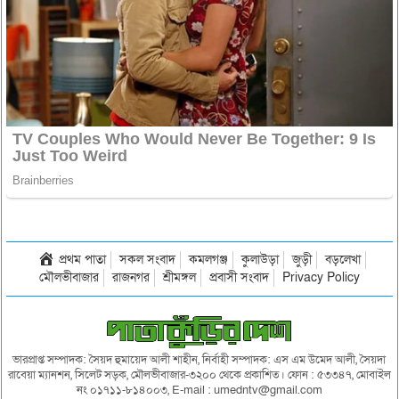
প্রথম পাতা
সকল সংবাদ
কমলগঞ্জ
কুলাউড়া
জুড়ী
বড়লেখা
মৌলভীবাজার
রাজনগর
শ্রীমঙ্গল
প্রবাসী সংবাদ
Privacy Policy
ভারপ্রাপ্ত সম্পাদক: সৈয়দ হুমায়েদ আলী শাহীন, নির্বাহী সম্পাদক: এস এম উমেদ আলী, সৈয়দা
রাবেয়া ম্যানশন, সিলেট সড়ক, মৌলভীবাজার-৩২০০ থেকে প্রকাশিত। ফোন : ৫৩৩৪৭, মোবাইল
নং ০১৭১১-৮১৪০০৩, E-mail : umedntv@gmail.com