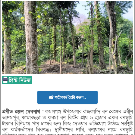
📸 ফটোকার্ড তৈরি করুন..
প্রনীত
রঞ্জন
দেবনাথ :
কমলগঞ্জ উপজেলার রাজকান্দি বন রেঞ্জের অধীন
আদমপুর, কামারছড়া ও কুরমা বন বিটের প্রায় ৬ হাজার একর বনভূমি
টাকার বিনিময়ে পান চাষের জন্য লিজ দেওয়ার অভিযোগ উঠেছে সংশ্লিষ্ট
বন কর্মকর্তাদের বিরুদ্ধে। স্থানীয়দের দাবি, বনায়নের নামে বনভূমি