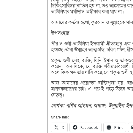
চিকিৎসাবিদ্যা বাতিল হয় না, ভণ্ড আলেমের কার
আউলিয়ার মর্যাদাও অস্বীকার করা যায় না।
আমাদের কর্তব্য হলো, কুরআন ও সুন্নাহকে মানদ
উপসংহার
পীর ও ওলী-আউলিয়া ইসলামী ঐতিহ্যের এক গুরু
হয়েছে।তাঁরা উম্মাহর আত্মশুদ্ধি, চরিত্র গঠন, 
প্রকৃত ওলী সেই ব্যক্তি, যিনি ঈমান ও তাকও
করেন। অন্যদিকে, যে ব্যক্তি শরীয়তবিরোধী ব
অলৌকিক ক্ষমতার দাবি করে, সে প্রকৃত ওলী হ
আজ আমাদের প্রয়োজন ব্যক্তিপূজা নয়; বরং
মানবকল্যাণের চর্চা। এ পথেই গড়ে উঠবে আল্ল
নেতৃত্ব।
লেখক:
বশির
আহমদ,
অধ্যক্ষ,
উলুয়াইল
ইস
Share this:
X
Facebook
Print