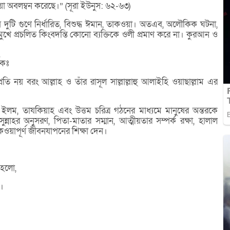
 অবলম্বন করেছে।” (সূরা ইউনুস: ৬২-৬৩)
ুটি গুণে নির্ধারিত, বিশুদ্ধ ঈমান, তাকওয়া। অতএব, অলৌকিক ঘটনা,
খে প্রচলিত কিংবদন্তি কোনো ব্যক্তিকে ওলী প্রমাণ করে না। কুরআন ও
শকঃ
ি নয় বরং আল্লাহ ও তাঁর রাসূল সাল্লাল্লাহু আলাইহি ওয়াছাল্লাম এর
 ইলম, তাযকিয়াহ এবং উত্তম চরিত্র গঠনের মাধ্যমে মানুষের অন্তরকে
ন্নাহর অনুসরণ, পিতা-মাতার সম্মান, আত্মীয়তার সম্পর্ক রক্ষা, হালাল
ওয়াপূর্ণ জীবনযাপনের শিক্ষা দেন।
ব হলো,
া।