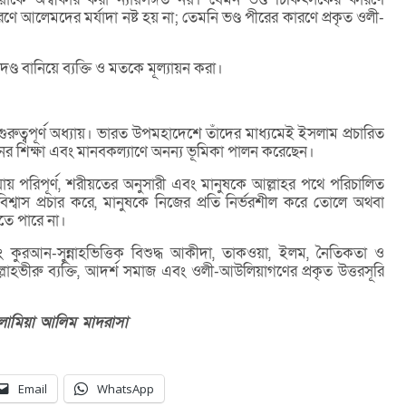
ণে আলেমদের মর্যাদা নষ্ট হয় না; তেমনি ভণ্ড পীরের কারণে প্রকৃত ওলী-
ণ্ড বানিয়ে ব্যক্তি ও মতকে মূল্যায়ন করা।
ত্বপূর্ণ অধ্যায়। ভারত উপমহাদেশে তাঁদের মাধ্যমেই ইসলাম প্রচারিত
দ্বীনের শিক্ষা এবং মানবকল্যাণে অনন্য ভূমিকা পালন করেছেন।
য়ায় পরিপূর্ণ, শরীয়তের অনুসারী এবং মানুষকে আল্লাহর পথে পরিচালিত
িশ্বাস প্রচার করে, মানুষকে নিজের প্রতি নির্ভরশীল করে তোলে অথবা
তে পারে না।
 কুরআন-সুন্নাহভিত্তিক বিশুদ্ধ আকীদা, তাকওয়া, ইলম, নৈতিকতা ও
াহভীরু ব্যক্তি, আদর্শ সমাজ এবং ওলী-আউলিয়াগণের প্রকৃত উত্তরসূরি
লামিয়া
আলিম
মাদরাসা
Email
WhatsApp