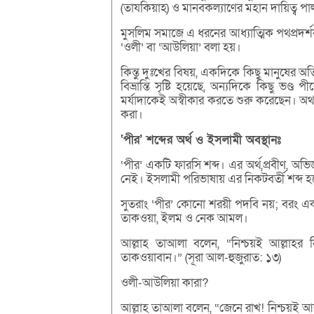
(তাযকিয়াহ) ও মানবকল্যাণের মহান দায়িত্ব 
মুসলিম সমাজে এ ধরনের আধ্যাত্মিক পথপ্রদর্শ
‘ওলী’ বা ‘আউলিয়া’ বলা হয়।
কিন্তু দুঃখের বিষয়, একদিকে কিছু মানুষের অত
বিভ্রান্তি সৃষ্টি হয়েছে, অন্যদিকে কিছু ভণ
মর্যাদাকেই অস্বীকার করতে শুরু করেছেন। অ
করা।
‘পীর’ শব্দের অর্থ ও ইসলামী অবস্থানঃ
‘পীর’ একটি ফারসি শব্দ। এর অর্থ,প্রবীণ, অভিজ
নেই। ইসলামী পরিভাষায় এর নিকটবর্তী শব্দ হলো
সুতরাং ‘পীর’ কোনো শরয়ী পদবি নয়; বরং একট
তাকওয়া, ইলম ও নেক আমল।
আল্লাহ তাআলা বলেন, “নিশ্চয়ই আল্লাহর নি
তাকওয়াবান।” (সূরা আল-হুজুরাত: ১৩)
ওলী-আউলিয়া কারা?
আল্লাহ তাআলা বলেন, “জেনে রাখ! নিশ্চয়ই আ