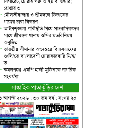
সিগারেট, চোরাই গরু ও ইয়াবা উদ্ধার;
গ্রেপ্তার ৩
মৌলভীবাজার ও শ্রীমঙ্গলে ডিডাফের
গাছের চারা বিতরণ
আইনশৃঙ্খলা পরিস্থিতি নিয়ে সাংবাদিকদের
সাথে শ্রীমঙ্গল থানায় ওসির মতবিনিময়
অনুষ্ঠিত
ভারতীয় সীমানার অভ্যন্তরে বিএসএফের
গু/লি/তে বাংলাদেশী চোরাকারবারি নি/হ/
ত
কমলগঞ্জে এমপি হাজী মুজিবকে নাগরিক
সংবর্ধনা
সাপ্তাহিক পাতাকুঁড়ির দেশ
৩ আগস্ট ২০২৬ : ৩০ তম বর্ষ : সংখ্যা ২৫