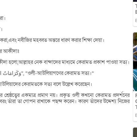
রা।
ো।
দ্ধ করা,এবং নবীজির মহব্বত অন্তরে ধারণ করার শিক্ষা দেয়া।
ের আকীদাঃ
ীদা হলো,আল্লাহর নেক বান্দাদের মাধ্যমে কেরামত প্রকাশ পাওয়া সত্য।
আকাঈদে নাসাফীতে বলা হয়েছে, “وَكَرَامَاتُ الْأَوْلِيَاءِ حَقٌّ”, “ওলী-আউলিয়াগণের কেরামত সত্য।”
ী-আউলিয়াদের কেরামতকে সত্য বলে উল্লেখ করেছেন।
্রেষ্ঠত্বের একমাত্র প্রমাণ নয়। প্রকৃত ওলী কখনো কেরামত প্রদর্শনের
; বরং তাঁরা তা গোপন রাখাকে পছন্দ করেন। কারণ তাঁদের উদ্দেশ্য নিজের