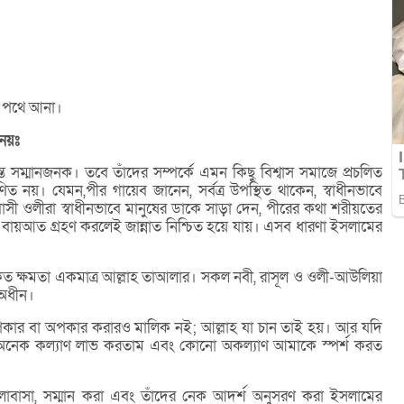
র পথে আনা।
 নয়ঃ
 সম্মানজনক। তবে তাঁদের সম্পর্কে এমন কিছু বিশ্বাস সমাজে প্রচলিত
াণিত নয়। যেমন,পীর গায়েব জানেন, সর্বত্র উপস্থিত থাকেন, স্বাধীনভাবে
াসী ওলীরা স্বাধীনভাবে মানুষের ডাকে সাড়া দেন, পীরের কথা শরীয়তের
তে বায়আত গ্রহণ করলেই জান্নাত নিশ্চিত হয়ে যায়। এসব ধারণা ইসলামের
ৃত ক্ষমতা একমাত্র আল্লাহ তাআলার। সকল নবী, রাসূল ও ওলী-আউলিয়া
র অধীন।
পকার বা অপকার করারও মালিক নই; আল্লাহ যা চান তাই হয়। আর যদি
 অনেক কল্যাণ লাভ করতাম এবং কোনো অকল্যাণ আমাকে স্পর্শ করত
বাসা, সম্মান করা এবং তাঁদের নেক আদর্শ অনুসরণ করা ইসলামের