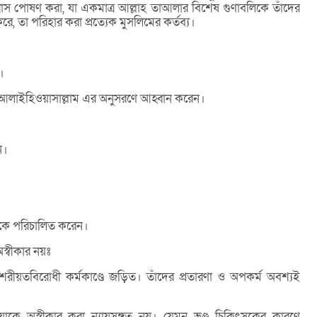
িশ্বাস পোষণ করা, যা একমাত্র আল্লাহ তাআলার বিশেষ গুণাবলিকে তাঁদের
রে, তা পরিহার করা প্রত্যেক মুসলিমের কর্তব্য।
।
লাহুআলাইহিওয়াসাল্লাম এর অনুসরণে আহ্বান করেন।
ন।
ুষকে পরিচালিত করেন।
স্বীকার নয়ঃ
শরীয়তবিরোধী কর্মকাণ্ডে জড়িত। তাঁদের প্রতারণা ও অপকর্ম অবশ্যই
য়াকে অস্বীকার করা ন্যায়সঙ্গত নয়। যেমন ভণ্ড চিকিৎসকের কারণে