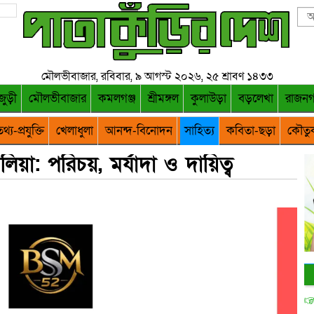
মৌলভীবাজার, রবিবার, ৯ আগস্ট ২০২৬, ২৫ শ্রাবণ ১৪৩৩
জুড়ী
মৌলভীবাজার
কমলগঞ্জ
শ্রীমঙ্গল
কুলাউড়া
বড়লেখা
রাজন
থ্য-প্রযুক্তি
খেলাধুলা
আনন্দ-বিনোদন
সাহিত্য
কবিতা-ছড়া
কৌতু
া: পরিচয়, মর্যাদা ও দায়িত্ব