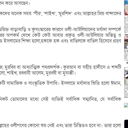
পালন করে আসছেন।
কদের অনেক সময় ‘পীর’, ‘শাইখ’, ‘মুরশিদ’ এবং আল্লাহর প্রিয় বান্দাদের
িরিক্ত বাড়াবাড়ি ও কুসংস্কারের কারণে ওলী-আউলিয়াদের মর্যাদা সম্পর্কে
্ড পীরের অপকর্ম দেখে কেউ কেউ আবার প্রকৃত ওলী-আউলিয়ার অস্তিত্ব ও
থচ ইসলামের শিক্ষা হলো,হককে হক এবং বাতিলকে বাতিল হিসেবে গ্রহণ
্ঞ, মুরব্বি বা আধ্যাত্মিক পথপ্রদর্শক। কুরআন বা সহীহ হাদীসে এ শব্দটি
, শাইখ, রব্বানী আলেম, মুরব্বী বা মুযাক্কী।
ি সামাজিক ও সাংস্কৃতিক উপাধি। ইসলামে মর্যাদার ভিত্তি হলো ঈমান,
কট তোমাদের মধ্যে সেই ব্যক্তিই সর্বাধিক সম্মানিত, যে সর্বাধিক
ল্লাহর ওলীগণের কোনো ভয় নেই এবং তারা চিন্তিতও হবে না। তারা হলো