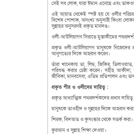
সেই সব লোক, যারা ঈমান এনেছে এবং তাকওয়া
এই আয়াত থেকেই স্পষ্ট হয় যে ওলীর পরিচয় দ
বিশেষ পোশাক, অসংখ্য অনুসারী কিংবা লোকমু
সুন্নাহর অনুসরণই প্রকৃত মানদণ্ড।
ওলী-আউলিয়াগণ সিরাতে মুস্তাকীমের পথপ্রদর্
প্রকৃত ওলী-আউলিয়াগণ মানুষকে নিজেদের প্রত
আনুগত্যের দিকে আহ্বান করেন।
তাঁরা খানেকায় তা, লিম, জিকির, তিলাওয়াত,
পরিশুদ্ধ করার চেষ্টা করেন। সহীহ আকীদা, সু
জীবিকা, মানবসেবা, এতিম প্রতিপালন এবং তাক
প্রকৃত পীর ও ওলীদের দায়িত্ব :
প্রকৃত আধ্যাত্মিক পথপ্রদর্শকদের প্রধান দায়িত্
মানুষকে তাওহীদ ও সুন্নাহর দিকে আহ্বান কর
শিরক, বিদআত ও কুসংস্কার থেকে সতর্ক করা।
কুরআন ও সুন্নাহ শিক্ষা দেওয়া।