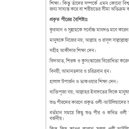
শিক্ষা। কিন্তু তাঁদের সম্পর্কে এমন কোনো ব
জন্য সাব্যস্ত করে বা শরীয়তের সীমা অতিক্রম ক
প্রকৃত
পীরের
বৈশিষ্ট্যঃ
কুরআন ও সুন্নাহকে সর্বোচ্চ মানদণ্ড মনে করেন
মানুষকে নিজের নয়; আল্লাহ ও রাসূল সাল্লাল্
সহীহ আকীদার শিক্ষা দেন।
বিদআত, শিরক ও কুসংস্কারের বিরোধিতা করে
বিনয়ী, আমানতদার ও চরিত্রবান হন।
হালাল উপার্জন ও তাকওয়ার শিক্ষা দেন।
ব্যক্তিপূজা নয়; আল্লাহর ইবাদতের দিকে মান
ভণ্ড পীরদের কারণে প্রকৃত ওলী-আউলিয়াদের অ
বর্তমান সময়ে কিছু ভণ্ড পীর ও কথিত ওলী 
বর্জনীয়।
কিন্তু কিছু ভণ্ডের কারণে সকল ওলী-আউলি