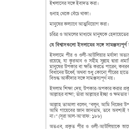
ইখলাসের সঙ্গে ইবাদত করা।
গুনাহ থেকে বেঁচে থাকা।
মানুষের কল্যাণে আত্মনিয়োগ করা।
চরিত্র ও আমলের মাধ্যমে মানুষকে হেদায়েতে
যে বিশ্বাসগুলো ইসলামের সঙ্গে সামঞ্জস্যপূর্ণ
ইসলামে পীর ও ওলী-আউলিয়ার মর্যাদা অত্যন্ত
রয়েছে, যা কুরআন ও সহীহ সুন্নাহ দ্বারা প্রম
মানুষের উপকার বা ক্ষতি করতে পারেন, কবরব
বিধানের ঊর্ধ্বে, অথবা শুধু কোনো পীরের হা
বিশুদ্ধ আকীদার সঙ্গে সামঞ্জস্যপূর্ণ নয়।
ইসলাম শিক্ষা দেয়, উপকার-অপকার করার প্রক
আল্লাহর বান্দা; তাঁরা আল্লাহর ইচ্ছা ও ক্ষমতা
আল্লাহ তাআলা বলেন, “বলুন, আমি নিজের উ
আমি গায়েবের জ্ঞান জানতাম, তবে অবশ্যই
না।” (সূরা আল-আ’রাফ: ১৮৮)
অতএব, প্রকৃত পীর ও ওলী-আউলিয়াকে ভালো