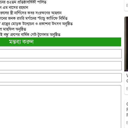
ানের ৩২তম প্রতিষ্ঠাবার্ষিকী পালিত
্ডনে এম নাসের রহমান
ের স্ত্রী নার্গিসের কবর সংরক্ষণের আহ্বান
ের জনক রডরি মর্গানের স্ট্যাচু কার্ডিফে নির্মিত
া’ গ্রন্থের মোড়ক উন্মোচন ও প্রকাশনা উৎসব অনুষ্ঠিত
া মাহফিল অনুষ্ঠিত
াই বন্ধু’ গ্রুপের বার্ষিক গেট-টুগেদার অনুষ্ঠিত
মন্তব্য করুন