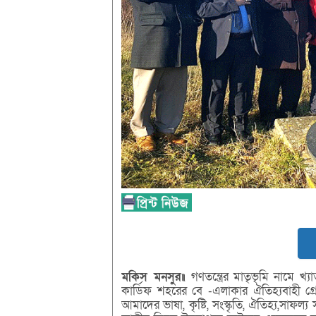
মকিস মনসুর॥
গণতন্ত্রের মাতৃভৃমি নামে খ্
কার্ডিফ শহরের বে -এলাকার ঐতিহ্যবাহী গ্
আমাদের ভাষা, কৃষ্টি, সংস্কৃতি, ঐতিহ্য,সাফল্য