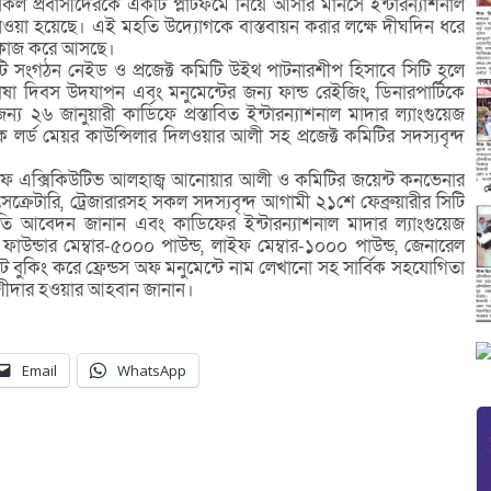
 প্রবাসীদেরকে একটি প্লাটফর্মে নিয়ে আসার মানসে ইন্টারন্যাশনাল
োগ নেওয়া হয়েছে। এই মহতি উদ্যোগকে বাস্তবায়ন করার লক্ষে দীঘদিন ধরে
ে কাজ করে আসছে।
ারিটি সংগঠন নেইড ও প্রজেক্ট কমিটি উইথ পাটনারশীপ হিসাবে সিটি হলে
াষা দিবস উদযাপন এবং মনুমেন্টের জন্য ফান্ড রেইজিং, ডিনারপার্টিকে
 ২৬ জানুয়ারী কার্ডিফে প্রস্তাবিত ইন্টারন্যাশনাল মাদার ল্যাংগুয়েজ
সাবেক লর্ড মেয়র কাউন্সিলার দিলওয়ার আলী সহ প্রজেক্ট কমিটির সদস্যবৃন্দ
চীফ এক্সিকিউটিভ আলহাজ্ব আনোয়ার আলী ও কমিটির জয়েন্ট কনভেনার
ক্রেটারি, ট্রেজারারসহ সকল সদস্যবৃন্দ আগামী ২১শে ফেব্রুয়ারীর সিটি
্রতি আবেদন জানান এবং কাডিফের ইন্টারন্যাশনাল মাদার ল্যাংগুয়েজ
য়ে ফাউন্ডার মেম্বার-৫০০০ পাউন্ড, লাইফ মেম্বার-১০০০ পাউন্ড, জেনারেল
েট বুকিং করে ফ্রেন্ডস অফ মনুমেন্টে নাম লেখানো সহ সার্বিক সহযোগিতা
 অংশীদার হওয়ার আহবান জানান।
Email
WhatsApp