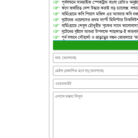
পূর্বলন্ডনে সানরাইজ স্পেকট্রাম বাংলা রেডিও অনুষ্ঠ
​ঋণে জর্জরিত দেশ উদ্ধার করাই বড় চ্যালেঞ্জ: লন
বার্মিংহামে কবি পিয়াস মজিদ এর আড্ডায় কবি নজরুল
বৃটেনের ওয়েলসের প্রথম ফার্স্ট মিনিস্টার ডিভলিউশন
বার্মিংহামে শেবুল চৌধুরীর ‘বৃক্ষের সাথে ভালোবাস
বৃটেনের বৃষ্টলে আশুরা উপলক্ষে শাহাদাত-ই কারবাল
পূর্ব লন্ডনে সৌহার্দ্য ও ভ্রাতৃত্বের বন্ধন জোরদারে ‘ভ