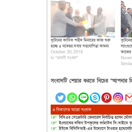
বৃটেনের কার্ডিফ শহীদ মিনারের কাজ শুরু
বৃটেনের
হচ্ছে ৫ নভেম্বর.সবার সহযোগিতা কামনা
ল্যাংগু
October 30, 2018
কাজের 
In "প্রবাসী সংবাদ"
Novem
Simila
সংবাদটি শেয়ার করতে নিচের “আপনার প্র
এ বিভাগের আরো সংবাদ
বিসিএর সেক্রেটারি জেনারেল নির্বাচিত হলেন মৌল
ইংল্যান্ডের দক্ষিণ উপকূলের বর্ণমাউথ সি-সাইডে 
ইউকে বিসিসিআই-এর উদ্যোগে টাওয়ার হ্যামলেটসের 