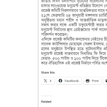
জাতীয় দিবস উদযাপনে বৃটেনের ওয়েলসের সকল
মাদার ল্যাংগুয়েজ মনুমেন্ট প্রতিষ্ঠার উদ্য
প্রজেক্ট কমিটি নিরলসভাবে আন্তরিকতার সাথ
২১শে ফেব্রুয়ারি ২৪ জানুয়ারী মঙ্গলবার চ্য
অনুষ্ঠিতব্য মহান শহীদ ও আন্তর্জাতিক মাতৃভ
সফল করার লক্ষে একটি ডকুমেন্টারী করার জন্য
মনুমেন্ট নির্মাণের স্থান গ্রেইঞ্জমোর পার্ক 
পরিদর্শন করেছেন।
এদিকে প্রজেক্ট কমিটির কনভেনার নেইডের 
সাবেক কাউন্সিলার মোহাম্মদ সেরুল ইসলাম, সে
হলের অনুষ্ঠানে উপস্থিত হতে বৃটেনবাসীর প
মনুমেন্ট প্রজেক্ট বাস্তবায়নে নিধারিত ফি দি
মেম্বার- ৫০০ পাউন্ড ও ১০০ পাউন্ড দিয়ে টিক
করে ঐতিহাসিক এই প্রজেক্ট নির্মাণে গর্বিত
Share this:
X
Facebook
Print
Related