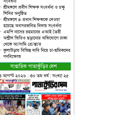
সংবর্ধনা
শ্রীমঙ্গলে প্রবীণ শিক্ষক সংবর্ধনা ও চক্ষু
শিবির অনুষ্ঠিত
শ্রীমঙ্গলে ৪ প্রধান শিক্ষককে দেওয়া
হয়েছে অবসরজনিত বিদায় সংবর্ধনা
এমপি নাসের রহমানের এআই তৈরী
অশ্লীল ভিডিও ছড়ানোর অভিযোগে ঢাকা
থেকে আ/সামি গ্রে/প্তা/র
কুলাউড়ায় বিভিন্ন দাবি নিয়ে চা-শ্রমিকদের
গণবিক্ষোভ
সাপ্তাহিক পাতাকুঁড়ির দেশ
৩ আগস্ট ২০২৬ : ৩০ তম বর্ষ : সংখ্যা ২৫