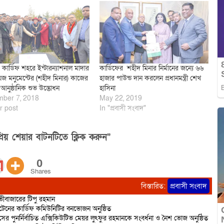
 কার্ডিফ শহরে ইন্টারন্যাশনাল মাদার
কার্ডিফের শহীদ মিনার নির্মানের জন্যে ৬৬
য়েজ মনুমেন্টের (শহীদ মিনার) কাজের
হাজার পাউন্ড দান করলেন প্রধানমন্ত্রী শেখ
আনুষ্ঠানিক শুভ উদ্ভোধন
হাসিনা
ber 7, 2018
May 22, 2019
r post
In "প্রবাসী সংবাদ"
িয় শেয়ার বাটনটিতে ক্লিক করুন”
0
Shares
বিস্তারিত:
প্রবাসী সংবাদ
ভীবাজারের টিপু রহমান
বৃটেনের কার্ডিফ কমিউনিটির বনভোজন অনুষ্ঠিত
পুনর্নির্বাচিত এক্সিকিউটিভ মেয়র লুৎফুর রহমানকে সংবর্ধনা ও নৈশ ভোজ অনুষ্ঠিত