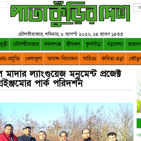
মৌলভীবাজার, শনিবার, ৮ আগস্ট ২০২৬, ২৪ শ্রাবণ ১৪৩৩
জুড়ী
মৌলভীবাজার
কমলগঞ্জ
শ্রীমঙ্গল
কুলাউড়া
বড়লেখা
রাজন
থ্য-প্রযুক্তি
খেলাধুলা
আনন্দ-বিনোদন
সাহিত্য
কবিতা-ছড়া
কৌতু
ল মাদার ল্যাংগুয়েজ মনুমেন্ট প্রজেক্ট
েইঞ্জমোর পার্ক পরিদর্শন