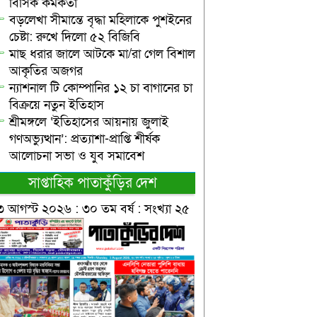
বিসিক কর্মকর্তা
বড়লেখা সীমান্তে বৃদ্ধা মহিলাকে পুশইনের
চেষ্টা: রুখে দিলো ৫২ বিজিবি
মাছ ধরার জালে আটকে মা/রা গেল বিশাল
আকৃতির অজগর
ন্যাশনাল টি কোম্পানির ১২ চা বাগানের চা
বিক্রয়ে নতুন ইতিহাস
শ্রীমঙ্গলে ‘ইতিহাসের আয়নায় জুলাই
গণঅভ্যুত্থান’: প্রত্যাশা-প্রাপ্তি শীর্ষক
আলোচনা সভা ও যুব সমাবেশ
সাপ্তাহিক পাতাকুঁড়ির দেশ
৩ আগস্ট ২০২৬ : ৩০ তম বর্ষ : সংখ্যা ২৫