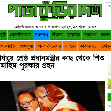
মৌলভীবাজার, শুক্রবার, ৭ আগস্ট ২০২৬, ২৩ শ্রাবণ ১৪৩৩
জুড়ী
মৌলভীবাজার
কমলগঞ্জ
শ্রীমঙ্গল
কুলাউড়া
বড়লেখা
রাজন
থ্য-প্রযুক্তি
খেলাধুলা
আনন্দ-বিনোদন
সাহিত্য
কবিতা-ছড়া
কৌতু
ে শ্রেষ্ঠ প্রধানমন্ত্রীর কাছ থেকে শিশু
 মাহিম পুরষ্কার গ্রহন