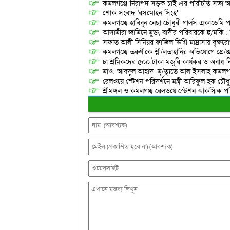
কমলগঞ্জে নিরাপদ সড়ক চাই এর পরিচিতি সভা অনু
শোক সংবাদ ‘রসমোহন সিংহ’
কমলগঞ্জে হাবিবুন নেছা চৌধুরী গার্লস একাডেমি প
আসামীরা জামিনে মুক্ত, বাদীর পরিবারকে হু/মকি :
সফাত আলী সিনিয়র ফাজিল ডিগ্রি মাদ্রাসায় বৃক্ষরোপ
কমলগঞ্জে তরুণীকে শ্লী/লতাহানির অভিযোগে গ্রে/প্
চা শ্রমিকদের ৫০০ টাকা মজুরি কার্যকর ও অবাধ ন
মাও: আবদুল আহাদ মৃ/ত্যুতে আল ইসলাহ কমলগঞ
রেলওয়ে স্টেশন পরিদর্শনে মন্ত্রী আরিফুল হক চৌধু
শ্রীমঙ্গল ও কমলগঞ্জ রেলওয়ে স্টেশন আকস্মিক 