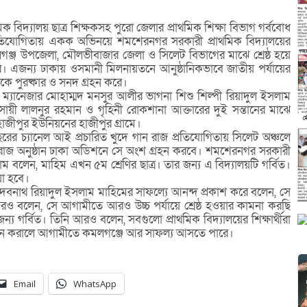
িক বিদ্যালয় ছাত্র শিক্ষকসহ পুরো জেলার প্রাথমিক শিক্ষা বিভাগ গর্ববোধ
রতিযোগিতায় একক অভিনয়ে শমশেরনগর সরকারী প্রাথমিক বিদ্যালয়ের
কমলগঞ্জ উপজেলা, মৌলভীবাজার জেলা ও সিলেট বিভাগের মাঝে শ্রেষ্ঠ হয়ে
রে। এজন্য ঢাকায় ওসমানী মিলনায়তনে আনুষ্ঠানিকভাবে জাতীয় পর্যায়ের
 থেকে পুরষ্কার ও সনদ গ্রহন করে।
ল ম্যানেজার মোহাম্মদ মনসুর আলীর ভাগনা শিশু শিল্পী রিয়াদুল ইসলাম
ায়ী লালনুর রহমান ও গৃহিনী রোকশানা আক্তারের দুই সন্তানের মাঝে
হাজীপুর ইউনিয়নের হাজীপুর গ্রামে।
রের চ্যানেল আই প্রচারিত খুদে গান রাজ প্রতিযোগিতায় সিলেট অঞ্চলে
 রাজ অনুষ্ঠান ঢাকা অডিশনে সে অংশ গ্রহন করবে। শমশেরনগর সরকারী
লাম বলেন, মাহিম এখন ৫ম শ্রেণির ছাত্র। তার জন্য এ বিদ্যালয়টি গর্বিত।
য়া হবে।
্র দেবনাথ রিয়াদুল ইসলাম মাহিমের সাফল্যে আনন্দ প্রকাশ করে বলেন, সে
 আরও বলেন, সে আগামীতে আরও উচ্চ পর্যায়ে শ্রেষ্ঠ হওয়ার কামনা করছি
য গর্বিত। তিনি আরও বলেন, সবগুলো প্রাথমিক বিদ্যালয়ের শিক্ষার্থীরা
্রহন করালে আগামীতে কমলগঞ্জে আর সাফল্য আসতে পারে।
Email
WhatsApp