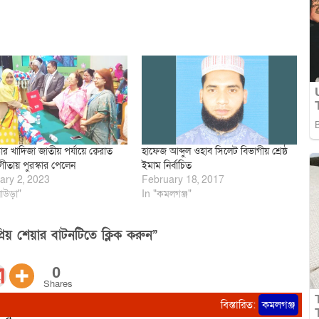
র খাদিজা জাতীয় পর্যায়ে ক্বেরাত
হাফেজ আব্দুল ওহাব সিলেট বিভাগীয় শ্রেষ্ঠ
গীতায় পুরস্কার পেলেন
ইমাম নির্বাচিত
ary 2, 2023
February 18, 2017
াউড়া"
In "কমলগঞ্জ"
িয় শেয়ার বাটনটিতে ক্লিক করুন”
0
Shares
বিস্তারিত:
কমলগঞ্জ